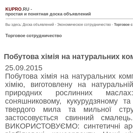
KUPRO
.RU
-
простая и понятная доска объявлений
Вы здесь:
Доска объявлений
-
Экономическое сотрудничество
-
Торговое 
Торговое сотрудничество
Побутова хімія на натуральних ко
25.09.2015
Побутова хімія на натуральних ком
хімію, виготовлену на натуральні
природних рослинних маслах:
соняшниковому, кукурудзяному та
твердого мила та мильної стру
застосовується свинний смалец
ВИКОРИСТОВУЄМО: синтетичні аром