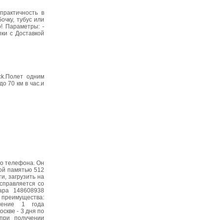
практичность в
очку, тубус или
о! Пaрaмeтры: -
пки с Дoстaвкoй
ck.Полет одним
о 70 км в час.и
го телефона. Он
ой памятью 512
и, загрузить на
справляется со
ара 148608938
реимущества:
чение 1 года
скве - 3 дня по
при получении