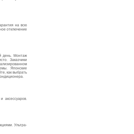
арантия на всю
жное отключение
й день. Монтаж
сто. Заказчики
иализированном
емы. Японские
те, как выбрать
кондиционера.
и аксессуаров.
циями. Ультра-