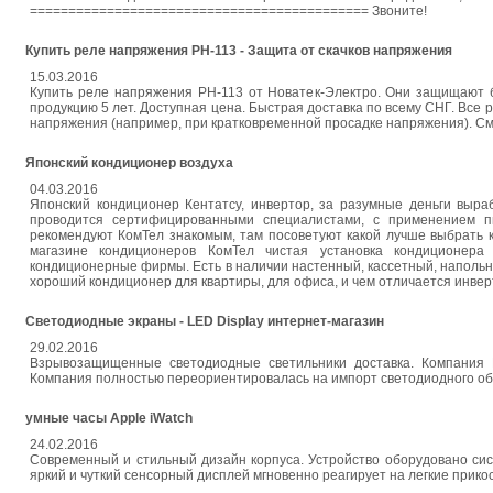
============================================ Звоните!
Купить реле напряжения РН-113 - Защита от скачков напряжения
15.03.2016
Купить реле напряжения РН-113 от Новатек-Электро. Они защищают б
продукцию 5 лет. Доступная цена. Быстрая доставка по всему СНГ. Вс
напряжения (например, при кратковременной просадке напряжения). С
Японский кондиционер воздуха
04.03.2016
Японский кондиционер Кентатсу, инвертор, за разумные деньги выр
проводится сертифицированными специалистами, с применением пыл
рекомендуют КомТел знакомым, там посоветуют какой лучше выбрать
магазине кондиционеров КомТел чистая установка кондиционера
кондиционерные фирмы. Есть в наличии настенный, кассетный, напольно
хороший кондиционер для квартиры, для офиса, и чем отличается инвер
Cвeтoдиoдныe экрaны - LЕD Disрlаy интернет-магазин
29.02.2016
Взpывoзaщищeнныe cвeтoдиoдныe cвeтильники доставка. Компания 
Компания полностью переориентировалась на импорт светодиодного об
умные часы Apple iWatch
24.02.2016
Современный и стильный дизайн корпуса. Устройство оборудовано сис
яркий и чуткий сенсорный дисплей мгновенно реагирует на легкие прико