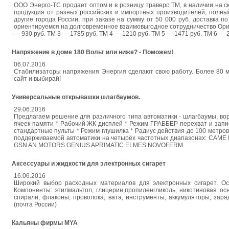
ООО Энерго-ТС продает оптом и в розницу траверс ТМ, в наличии на 
продукция от разных российских и импортных производителей, полный
другие города России, при заказе на сумму от 50 000 руб. доставка 
ориентируемся на долговременное взаимовыгодное сотрудничество Орие
— 930 руб. ТМ 3 — 1785 руб. ТМ 4 — 1210 руб. ТМ 5 — 1471 руб. ТМ 6 — 2
Напряжение в доме 180 Вольт или ниже? - Поможем!
06.07.2016
Стабилизаторы напряжения Энергия сделают свою работу. Более 80 мо
сайт и выбирай!
Универсальные открывашки шлагбаумов.
29.06.2016
Предлагаем решение для различного типа автоматики - шлагбаумы, ворот
ячеек памяти * Рабочий ЖК дисплей * Режим ГРАББЕР перехват и запис
стандартные пульты * Режим глушилка * Радиус действия до 100 метро
поддерживаемой автоматики на четырёх частотных диапазонах: 
GSN AN MOTORS GENIUS APRIMATIC ELMES NOVOFERM
Аксеccуары и жидкости для электронных сигарет
16.06.2016
Широкий выбор расходных материалов для электронных сигарет. Осно
Компоненты: этилмальтол, глицерин,пропиленгликоль, никотиновая ос
спирали, флаконы, проволока, вата, инструменты, аккумуляторы, заря
(почта России)
Кальяны фирмы MYA