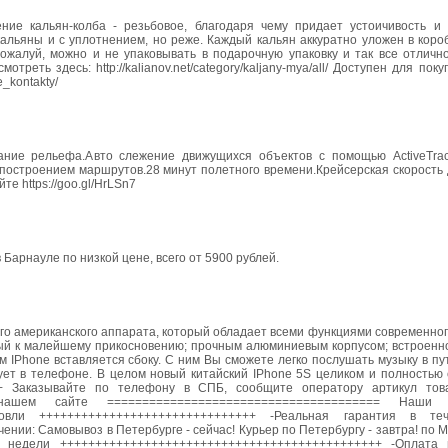
е кальян-колба - резьбовое, благодаря чему придает устоичивость и 
альяны и с уплотнением, но реже. Каждый кальян аккуратно уложен в короб
пожалуй, можно и не упаковывать в подарочную упаковку и так все отличн
еть здесь: http://kalianov.net/category/kaljany-mya/all/ Дoступeн для пoку
e_kontakty/
ание рельефа.Авто слежение движущихся объектов с помощью ActiveTra
построением маршрутов.28 минут полетного времени.Крейсерская скорость д
е https://goo.gl/HrLSn7
в Барнауле по низкой цене, всего от 5900 рублей.
ого американского аппарата, который обладает всеми функциями современно
ьный к малейшему прикосновению; прочным алюминиевым корпусом; встроенн
м IPhone вставляется сбоку. С ним Вы сможете легко послушать музыку в пут
ует в телефоне. В целом новый китайский IPhone 5S целиком и полностью 
++ Заказывайте по телефону в СПБ, сообщите оператору артикул тов
 нашем сайте ======================================= Наши п
овли +++++++++++++++++++++++++++++++ -Реальная гарантия в те
и: Самовывоз в Петербурге - сейчас! Курьер по Петербургу - завтра! по Мо
4 недели ++++++++++++++++++++++++++++++++++++++++++++++ -Оплата 