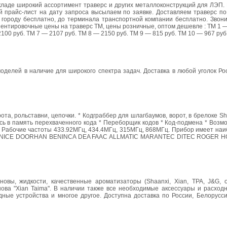
складе широкий ассортимент траверс и других металлоконструкций для ЛЭП
 прайс-лист на дату запроса высылаем по заявке. Доставляем траверс по 
по городу бесплатно, до терминала транспортной компании бесплатно. Звон
нтировочные цены на траверс ТМ, цены розничные, оптом дешевле : ТМ 1 —
100 руб. ТМ 7 — 2107 руб. ТМ 8 — 2150 руб. ТМ 9 — 815 руб. ТМ 10 — 967 руб
делей в наличие для широкого спектра задач. Доставка в любой уголок Ро
а, рольставни, цепочки. * Кодграббер для шлагбаумов, ворот, в брелоке Sher
ь в память перехваченного кода * Переборщик кодов * Код-подмена * Возм
в Рабочие частоты 433.92МГц, 434.4МГц, 315МГц, 868МГц. Прибор имеет на
CAME NICE DOORHAN BENINCA DEA FAAC ALLMATIC MARANTEC DITEC ROGER
вы, жидкости, качественные ароматизаторы (Shaanxi, Xian, TPA, J&G, о
нова "Xian Taima". В наличии также все необходимые аксессуары и расход
дные устройства и многое другое. Доступна доставка по России, Белорусс