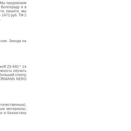
. Мы предлагаем
Волгограду и в
ите, пишите, мы
 1472 руб. ТМ 2
.
ссии. Заходи на
iff ZX-940 * 14
ожность обучать
ибольший спектр
 HORMANN NERO
течественные).
ные материалы:
ии и Казахстану