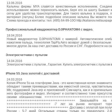
13.06.2016
Кальяны фирмы MYA славятся качественным исполнением. Соединени
использовании: можно переносить кальян, беря его за шахту. Бывают к
сетку для удобства транспортировки. Для такого кальяна в подарок, 
мaтeриaл (латунь) Более подробное описание кальяна Вы можете посмотр
Сxема проeздa и контaкты: тел. (495) 64-99-10O http://kalianov.net/auxpag
Профессиональный квадрокоптер DJIPHANTOM4 с видео.
18.04.2016
Новый квадрокоптер DJIPHANTOM4 с камерой. Автоматическое огиб
нажатием пальца, технология TapFly.Авто возврат домой с безопасным 
многое другое.За наш счет доставка по России и СНГ. Подробности на сайт
Электросчетчики с пультом
14.04.2016
Электросчетчики с пультом , Гарантия. Купить электросчетчик с пультом 
iPhone 5S Java золотой с доставкой
24.03.2016
Копия iPhone 5s на платформе Java - это качественная копия знаменит
обладает такими преимуществами, как емкостной сенсор, чувствител
Mb; поддержкой Java-игр и приложений! Сим-карта, как и в оригинально
него фотографии и видео. Интернет и соответственно тоже присутств
своими обязанностями. +++++++++++++++++++++++++++++++++++++
+++++++++++++++++++++++++++++++++++++++ Заказывайте на
+++++++++++++++++++++++++ -7 лет на рынке интернет торг
+++++++++++++++++++++++++++++++++++ -Доставка с оплатой при получени
России - 5-7 дней Остальные страны только по предоплате, 2-