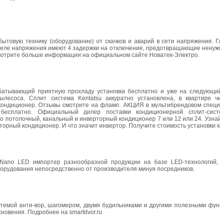
ытовую технику (оборудование) от скачков и аварий в сети напряжения. Г
е реле напряжения имеют 4 задержки на отключение, предотвращающие нену
мотрите больше информации на официальном сайте Новатек-Электро.
абатывающий приятную прохладу установка бесплатно и уже на следующи
есоса. Сплит система Kentatsu аккуратно установлена, в квартире чи
 кондиционер. Отзывы смотрите на фламп. АКЦИЯ в мультибрендовом спец
 бесплатно. Официальный дилер поставки кондиционерной сплит-сист
 потолочный, канальный и инверторный кондиционер 7 или 12 или 24. Узнай
торный кондиционер. И что значит инвертор. Получите стоимость установки 
Nano LED импортер разнообразной продукции на базе LED-технологий, 
орудования непосредственно от производителя минуя посредников.
темой анти-вор, шагомером, двумя будильниками и другими полезными функ
сновения. Подробнее на smartdvor.ru