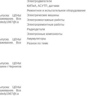
Электродвигатели
КИПиА, АСУТП, датчики
Ремонтное и испытательное оборудование
Электрические машины
выпуска: ЦЕНЫ
аживание. Все
Электромонтажные работы
 dedy1967@i.a
Электроремонтные работы
Радиодетали
Электронные компоненты
Аккумуляторы
Выпуска. ЦЕНЫ
аживание. Все
Разное по теме
Выпуска. ЦЕНЫ
ине г.Чернигов
выпуска: ЦЕНЫ
аживание. Все
 dedy1967@i.a