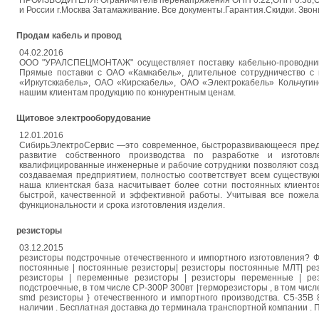
ПРОИЗВОДИТЕЛЯ! Ограничитель перенапряжения ОПН 0.22,ОПН 0.38,ОПН
и России г.Москва Затамаживание. Все документы.Гарантия.Скидки. Зво
Продам кабель и провод
04.02.2016
ООО "УРАЛСПЕЦМОНТАЖ" осуществляет поставку кабельно-проводнико
Прямые поставки с ОАО «Камкабель», длительное сотрудничество с 
«Иркутсккабель», ОАО «Кирскабель», ОАО «Электрокабель» Кольчугин
нашим клиентам продукцию по конкурентным ценам.
Щитовое электрооборудование
12.01.2016
СибирьЭлектроСервис —это современное, быстроразвивающееся пред
развитие собственного производства по разработке и изготов
квалифицированные инженерные и рабочие сотрудники позволяют создав
создаваемая предприятием, полностью соответствует всем существу
наша клиентская база насчитывает более сотни постоянных клиенто
быстрой, качественной и эффективной работы. Учитывая все пожела
функциональности и срока изготовления изделия.
резисторы
03.12.2015
резисторы подстрочные отечественного и импортного изготовления? Ф
постоянные | постоянные резисторы| резисторы постоянные МЛТ| ре
резисторы | переменные резисторы | резисторы переменные | ре
подстроечные, в том числе СР-300Р 300вт |терморезисторы , в том числ
smd резисторы } отечественного и импортного производства. С5-35В
наличии . Бесплатная доставка до терминала транспортной компании . П