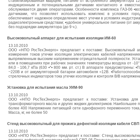
стабилизированная кварцем, питание от встроенного аккумулятора 12
индукционным и потенциальными датчиками контактного и емкостног
обслуживается двумя операторами. Особенности комплекса ГАЗ-06 •в
датчиками, что позволяет использовать комплекс в условиях гор
обеспечивает надежное определение мест утечки в условиях индустри
радиоэлектронным средствам; •удобное универсальное питание (от аккум
без подзарядки аккумулятора (до 9 ч.).
Высоковольтный аппарат для испытания изоляции ИМ-60
13.10.2010
ООО «НПО РосТехЭнерго» предлагает к поставке: Высоковольтный а
измерения токов утечки изоляции электрических кабелей напряжение
выпрямленным высоким напряжением отрицательной полярности. Устан
или в помещениях при рабочих значениях температуры воздуха от -10
84,0 - 106,7 кПа (630 •*• 800 мм. рт. ст.) В аппарате предусмотрены:
~220В и от аккумуляторной батареи автомобиля =12В. •Работоспособн
стрелочных индикаторов тока утечки изоляции и контроля В/В напряжен
Установка для испытания масла УИМ-90
13.10.2010
ООО «НПО РосТехЭнерго» предлагает к поставке: Установка для
трансформаторного масла и других жидких диэлектриков. Наибольшее п
более 400 Напряжение питающей сети однофазного переменного тока, 
Масса, кг, не более 50
Стенд высоковольтный для прожига дефектной изоляции кабеля СВП
13.10.2010
ООО «НПО РосТехЭнерго» предлагает к поставке: Стенд высоковольтн