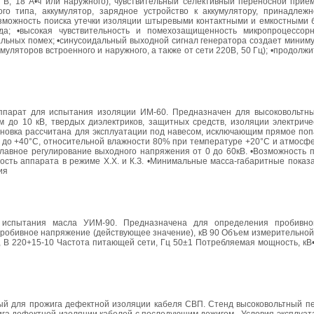
 В, 18 А•ч или наружного), чувствительный селективный переносной прием
о типа, аккумулятор, зарядное устройство к аккумулятору, принадлежн
озможность поиска утечки изоляции штыревыми контактными и емкостными 
ода; •высокая чувствительность и помехозащищенность микропроцессор
альных помех; •синусоидальный выходной сигнал генератора создает миним
уляторов встроенного и наружного, а также от сети 220В, 50 Гц); •продолж
ппарат для испытания изоляции ИМ-60. Предназначен для высоковольтн
м до 10 кВ, твердых диэлектриков, защитных средств, изоляции электриче
овка рассчитана для эксплуатации под навесом, исключающим прямое поп
° до +40°С, относительной влажности 80% при температуре +20°С и атмосф
 •Плавное регулирование выходного напряжения от 0 до 60кВ. •Возможность 
ость аппарата в режиме Х.Х. и К.З. •Минимальные масса-габаритные показ
ия
 испытания масла УИМ-90. Предназначена для определения пробивно
робивное напряжение (действующее значение), кВ 90 Объем измерительной 
В 220+15-10 Частота питающей сети, Гц 50±1 Потребляемая мощность, кВ•А
ый для прожига дефектной изоляции кабеля СВП. Стенд высоковольтный п