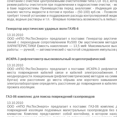
сочетании с очисткой центробежными очистителями типа СОГ-913, кот
режим работы очистителя при подключении к гидросистеме очистки; - 
в баке гидросистемы Преимущества перед аналогами: - Индикация ур
анализ чистоты жидкости в потоке и пробах – (50-100) куб.см. - Позво
требует точной установки и поддержания расхода контролируемой жидкос
вода, водные растворы и т.п. - Впервые появилась возможность в любых
Генератор акустических ударных волн ГАУВ-6
13.10.2010
ООО «НПО РосТехЭнерго» предлагает к поставке: Генератор акустиче
линий с переходным сопротивлением R≥500 Ом акустическим методо
ХАРАКТЕРИСТИКИ Емкость накопления — 13,5 мкФ. Максимальное выхо
работы: — ручной; — автоматический с частотой следования импульсов
ИСКРА-3 рефлектометр высоковольтный осциллографический
13.10.2010
ООО «НПО РосТехЭнерго» предлагает к поставке: ИСКРА-3 рефлекто
места повреждения кабелей связи и кабелей электроснабжения. 
неоднородности локационным (рефлектометрическим) методом на симмет
бухтах) или расстояние до места обрыва или короткого замыкания
электролаборатории определять расстояние до повреждения в кабелях 
прожига изоляции.
ГАЗ-06 комплекс для поиска повреждений газопроводов
13.10.2010
ООО «НПО РосТехЭнерго» предлагает к поставке: ГАЗ-06 комплекс 
повреждений изоляции подземных магистральных газопроводов без в
климатом. Комплекс представляет собой контейнер, в котором нахо