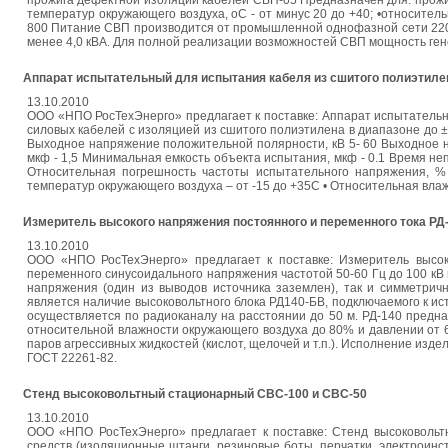
прожига дефектной изоляции кабелей СВП-05 Предназначен для: прожи
температур окружающего воздуха, оС - от минус 20 до +40; •относител
800 Питание СВП производится от промышленной однофазной сети 220В
менее 4,0 кВА. Для полной реализации возможностей СВП мощность ген
Аппарат испытательный для испытания кабеля из сшитого полиэтиле
13.10.2010
ООО «НПО РосТехЭнерго» предлагает к поставке: Аппарат испытательн
силовых кабелей с изоляцией из сшитого полиэтилена в диапазоне до ±
Выходное напряжение положительной полярности, кВ 5- 60 Выходное н
мкф - 1,5 Минимальная емкость объекта испытания, мкф - 0.1 Время не
Относительная погрешность частоты испытательного напряжения, % -
температур окружающего воздуха – от -15 до +35С • Относительная вла
Измеритель высокого напряжения постоянного и переменного тока РД
13.10.2010
ООО «НПО РосТехЭнерго» предлагает к поставке: Измеритель высок
переменного синусоидального напряжения частотой 50-60 Гц до 100 кВ
напряжения (один из выводов источника заземлен), так и симметрич
является наличие высоковольтного блока РД140-БВ, подключаемого к и
осуществляется по радиоканалу на расстоянии до 50 м. РД-140 предн
относительной влажности окружающего воздуха до 80% и давлении от 650
паров агрессивных жидкостей (кислот, щелочей и т.п.). Исполнение изде
ГОСТ 22261-82.
Стенд высоковольтный стационарный СВС-100 и СВС-50
13.10.2010
ООО «НПО РосТехЭнерго» предлагает к поставке: Стенд высоковоль
средств (изоляционные штанги, резиновые боты, перчатки, электроин