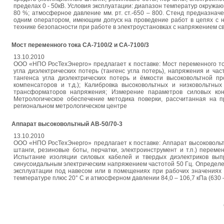
пределах 0 - 50кВ. Условия эксплуатации: диапазон температур окружающ
80 %; атмосферное давление мм. рт. ст.-650 – 800. Стенд предназна
одним оператором, имеющим допуск на проведение работ в цепях с 
технике безопасности при работе в электроустановках с напряжением с
Мост переменного тока СА-7100/2 и СА-7100/3
13.10.2010
ООО «НПО РосТехЭнерго» предлагает к поставке: Мост переменного то
угла диэлектрических потерь (тангенс угла потерь), напряжения и ч
тангенса угла диэлектрических потерь и ёмкости высоковольтной пр
компенсаторов и т.д.); Калибровка высоковольтных и низковольтны
трансформаторов напряжения; Измерение параметров силовых кон
Метрологическое обеспечение методика поверки, рассчитанная на 
региональном метрологическом центре
Аппарат высоковольтный АВ-50/70-3
13.10.2010
ООО «НПО РосТехЭнерго» предлагает к поставке: Аппарат высоковоль
штанги, резиновые боты, перчатки, электроинструмент и т.п.) пере
Испытание изоляции силовых кабелей и твердых диэлектриков вып
синусоидальным электрическим напряжением частотой 50 Гц. Определе
эксплуатации под навесом или в помещениях при рабочих значениях 
температуре плюс 20° С и атмосферном давлении 84,0 – 106,7 кПа (630 – 