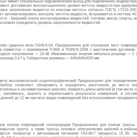
орые имеют специальный гидравлический выход для подключения индикатора
момент достижения эксплуатационного уровня чистоты жидкости при циркуля
овня загрязнения жидкости по классам чистоты согласно ГОСТу 17216-2001
ляет автоматизировать контроль чистоты жидкости, встраивается в систему АС
ти. - Широкий спектр контролируемых жидкостей: топлива, масла, спирты, к
 условиях определить уровень загрязненности жидкостей.
ских ударных волн ГАУВ-6-04. Предназначен для отыскания мест поврежд
м совместно с приемником П-806 и ПОИСК-2006 с акустическим датчико
дное напряжение — 18 кВ. Максимальная энергия импульса разряда — 2 
 разряда 0,4 Гц. Габаритные размеры — 440х580х550 мм.
метр высоковольтный осциллографический Предназначен для определения
Прибор позволяет: обнаружить и определить расстояние до места по
ричных и несимметричных кабелях; измерять длину кабелей (в том числе н
; запоминать, хранить и обрабатывать результаты измерений; в соста
длиной до 12 км при всех видах повреждений без использования предварит
для поиска повреждений газопроводов Предназначен для поиска трассы
скрытия грунта, а также трассы силовых электрических кабелей в район
дятся: генератор с автономным питанием ГАЗ-06-Г (мощность 15 Вт, ча