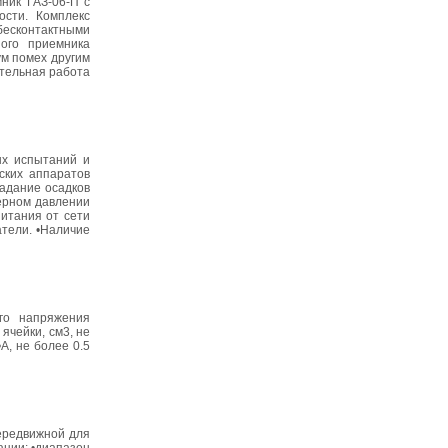
ник ГАЗ-06-П с
ости. Комплекс
бесконтактными
ного приемника
ум помех другим
ительная работа
ых испытаний и
ских аппаратов
адание осадков
ерном давлении
питания от сети
атели. •Наличие
го напряжения
ячейки, см3, не
, не более 0.5
ередвижной для