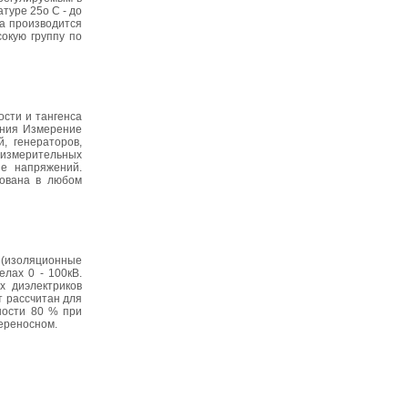
туре 25о С - до
а производится
окую группу по
ости и тангенса
ения Измерение
, генераторов,
 измерительных
е напряжений.
зована в любом
 (изоляционные
лах 0 - 100кВ.
х диэлектриков
т рассчитан для
ности 80 % при
переносном.