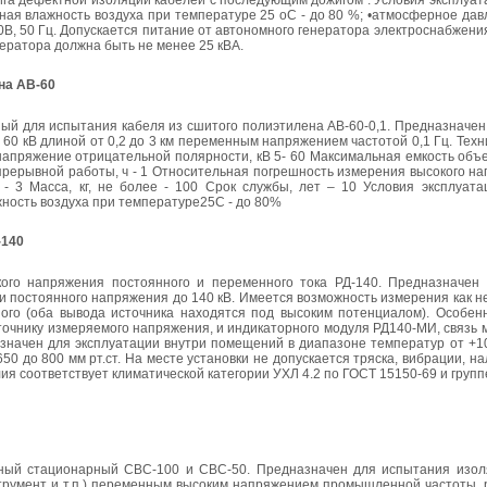
га дефектной изоляции кабелей с последующим дожигом . Условия эксплуат
ьная влажность воздуха при температуре 25 оС - до 80 %; •атмосферное дав
, 50 Гц. Допускается питание от автономного генератора электроснабжени
ератора должна быть не менее 25 кВА.
на АВ-60
ый для испытания кабеля из сшитого полиэтилена АВ-60-0,1. Предназначен
 60 кВ длиной от 0,2 до 3 км переменным напряжением частотой 0,1 Гц. Тех
апряжение отрицательной полярности, кВ 5- 60 Максимальная емкость объе
прерывной работы, ч - 1 Относительная погрешность измерения высокого на
 3 Масса, кг, не более - 100 Срок службы, лет – 10 Условия эксплуата
жность воздуха при температуре25С - до 80%
-140
ого напряжения постоянного и переменного тока РД-140. Предназначен
 и постоянного напряжения до 140 кВ. Имеется возможность измерения как 
ного (оба вывода источника находятся под высоким потенциалом). Особен
сточнику измеряемого напряжения, и индикаторного модуля РД140-МИ, связь
азначен для эксплуатации внутри помещений в диапазоне температур от +1
 до 800 мм рт.ст. На месте установки не допускается тряска, вибрации, на
лия соответствует климатической категории УХЛ 4.2 по ГОСТ 15150-69 и групп
тный стационарный СВС-100 и СВС-50. Предназначен для испытания изо
струмент и т.п.) переменным высоким напряжением промышленной частоты, 