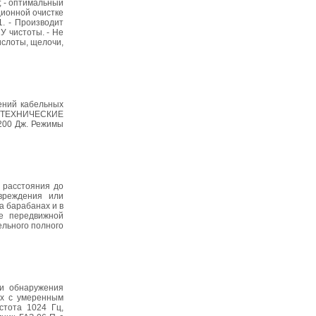
; - оптимальный
ционной очистке
. - Производит
У чистоты. - Не
ислоты, щелочи,
ений кабельных
м. ТЕХНИЧЕСКИЕ
200 Дж. Режимы
 расстояния до
вреждения или
а барабанах и в
ве передвижной
ельного полного
 и обнаружения
ах с умеренным
стота 1024 Гц,