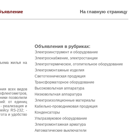
бъявление
На главную страницу
Объявления в рубриках:
Электроинструмент и оборудование
Электроснабжение, электростанции
съема жилья на
Электротермическое, отопительное оборудование
Электромонтажные изделия
Светотехническая продукция
Трансформаторное оборудование
Высоковольтная аппаратура
ния всех видов
ефлектометров,
Низковольтная аппаратура
ники позволили
Электроизоляционные материалы
ний: от единиц
 - реализация и
Кабельно-проводниковая продукция
ейсу RS-232; -
Конденсаторы
ота и удобство
Ультразвуковое оборудование
Электромонтажная арматура
Автоматические выключатели