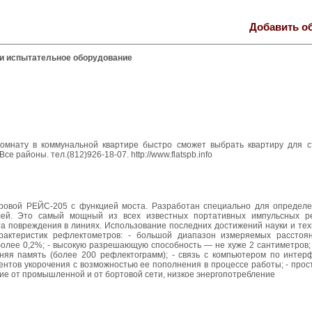
Добавить о
и испытательное оборудование
комнату в коммунальной квартире быстро сможет выбрать квартиру для 
е районы. тел.(812)926-18-07. http://www.flatspb.info
ровой РЕЙС-205 с функцией моста. Разработан специально для определе
лей. Это самый мощный из всех известных портативных импульсных р
а повреждения в линиях. Использование последних достижений науки и тех
актеристик рефлектометров: - большой диапазон измеряемых расстоя
более 0,2%; - высокую разрешающую способность — не хуже 2 сантиметров;
яя память (более 200 рефлектограмм); - связь с компьютером по интерф
тов укорочения с возможностью ее пополнения в процессе работы; - прост
ание от промышленной и от бортовой сети, низкое энергопотребление