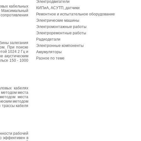
Электродвигатели
ловых кабельных
КИПиА, АСУТП, датчики
30 Максимальный
Ремонтное и испытательное оборудование
н сопротивления
Электрические машины
Электромонтажные работы
Электроремонтные работы
Радиодетали
убины залегания
Электронные компоненты
ом. При поиске
ой 1024 2 Гц и
Аккумуляторы
ке акустическим
Разное по теме
льсе 150 - 1000
ловых кабелях
м методом места
 методом места
ическим методом
я трассы кабеля
енности рабочей
но эффективен в