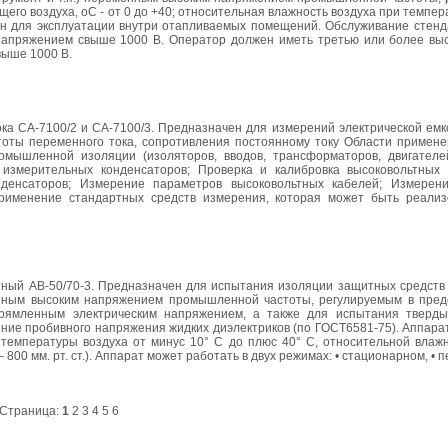
его воздуха, оС - от 0 до +40; относительная влажность воздуха при темпера
чен для эксплуатации внутри отапливаемых помещений. Обслуживание стенд
напряжением свыше 1000 В. Оператор должен иметь третью или более выс
выше 1000 В.
ка СА-7100/2 и СА-7100/3. Предназначен для измерений электрической емк
астоты переменного тока, сопротивления постоянному току Области примен
омышленной изоляции (изоляторов, вводов, трансформаторов, двигателей
х измерительных конденсаторов; Проверка и калибровка высоковольтных
денсаторов; Измерение параметров высоковольтных кабелей; Измерени
применение стандартных средств измерения, которая может быть реали
тный АВ-50/70-3. Предназначен для испытания изоляции защитных средств
менным высоким напряжением промышленной частоты, регулируемым в преде
рямленным электрическим напряжением, а также для испытания тверды
ние пробивного напряжения жидких диэлектриков (по ГОСТ6581-75). Аппара
температуры воздуха от минус 10° С до плюс 40° С, относительной влаж
800 мм. рт. ст.). Аппарат может работать в двух режимах: • стационарном, • 
Страница:
1
2
3
4
5
6