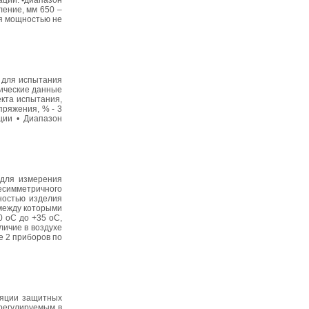
ации: •диапазон
ление, мм 650 –
я мощностью не
 для испытания
нические данные
кта испытания,
пряжения, % - 3
ции • Диапазон
 для измерения
несимметричного
ностью изделия
 между которыми
0 оС до +35 оС,
личие в воздухе
е 2 приборов по
ляции защитных
регулируемым в