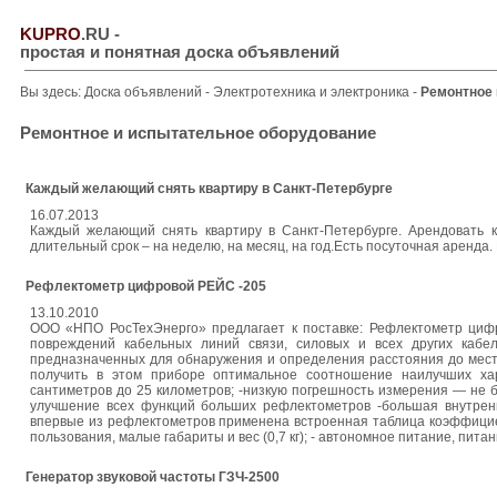
KUPRO
.RU
-
простая и понятная доска объявлений
Вы здесь:
Доска объявлений
-
Электротехника и электроника
-
Ремонтное 
Ремонтное и испытательное оборудование
Каждый желающий снять квартиру в Санкт-Петербурге
16.07.2013
Каждый желающий снять квартиру в Санкт-Петербурге. Арендовать 
длительный срок – на неделю, на месяц, на год.Есть посуточная аренда. Вс
Рефлектометр цифровой РЕЙС -205
13.10.2010
ООО «НПО РосТехЭнерго» предлагает к поставке: Рефлектометр циф
повреждений кабельных линий связи, силовых и всех других кабе
предназначенных для обнаружения и определения расстояния до мест
получить в этом приборе оптимальное соотношение наилучших хар
сантиметров до 25 километров; -низкую погрешность измерения — не 
улучшение всех функций больших рефлектометров -большая внутренн
впервые из рефлектометров применена встроенная таблица коэффициен
пользования, малые габариты и вес (0,7 кг); - автономное питание, пит
Генератор звуковой частоты ГЗЧ-2500