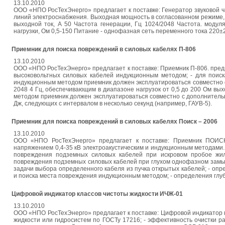
13.10.2010
ООО «НПО РосТехЭнерго» предлагает к поставке: Генератор звуковой 
линий электроснабжения. Выходная мощность в согласованном режиме,
выходной ток, А 50 Частота генерации, Гц 1024/2048 Частота. модул
нагрузки, Ом 0,5-150 Питание - однофазная сеть переменного тока 220
Приемник для поиска повреждений в силовых кабелях П-806
13.10.2010
ООО «НПО РосТехЭнерго» предлагает к поставке: Приемник П-806. пред
высоковольтных силовых кабелей индукционным методом; - для поиск
индукционным методом приемник должен эксплуатироваться совместно
2048 4 Гц, обеспечивающим в диапазоне нагрузок от 0,5 до 200 Ом вых
методом приемник должен эксплуатироваться совместно с дополнитель
Дж, следующих с интервалом в несколько секунд (например, ГАУВ-5).
Приемник для поиска повреждений в силовых кабелях Поиск – 2006
13.10.2010
ООО «НПО РосТехЭнерго» предлагает к поставке: Приемник ПОИСК
напряжением 0,4-35 кВ электроакустическим и индукционным методами.
повреждения подземных силовых кабелей при искровом пробое жил
повреждения подземных силовых кабелей при глухом однофазном замык
задачи выбора определенного кабеля из пучка открытых кабелей; - опр
и поиска места повреждения индукционным методом; - определения глу
Цифровой индикатор классов чистоты жидкости ИЧЖ-01
13.10.2010
ООО «НПО РосТехЭнерго» предлагает к поставке: Цифровой индикатор к
жидкости или гидросистем по ГОСТу 17216; - эффективность очистки р