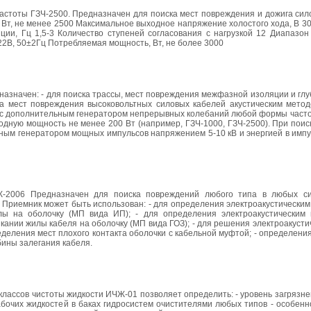
частоты ГЗЧ-2500. Предназначен для поиска мест повреждения и дожига си
 Вт, не менее 2500 Максимальное выходное напряжение холостого хода, В 
яции, Гц 1,5-3 Количество ступеней согласования с нагрузкой 12 Диапазо
±22В, 50±2Гц Потребляемая мощность, Вт, не более 3000
назначен: - для поиска трассы, мест повреждения межфазной изоляции и гл
а мест повреждения высоковольтных силовых кабелей акустическим метод
 с дополнительным генератором непрерывных колебаний любой формы частот
одную мощность не менее 200 Вт (например, ГЗЧ-1000, ГЗЧ-2500). При поис
ным генератором мощных импульсов напряжением 5-10 кВ и энергией в импу
-2006 Предназначен для поиска повреждений любого типа в любых си
 Приемник может быть использован: - для определения электроакустически
ы на оболочку (МП вида ИП); - для определения электроакустическим
ании жилы кабеля на оболочку (МП вида ГОЗ); - для решения электроакуст
еделения мест плохого контакта оболочки с кабельной муфтой; - определени
бины залегания кабеля.
лассов чистоты жидкости ИЧЖ-01 позволяет определить: - уровень загрязн
абочих жидкостей в баках гидросистем очистителями любых типов - особен