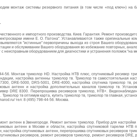
одим монтаж системы резервного питания (в том числе «под ключ») на б
.
ественного и импортного производства. Киев. Гарантия. Ремонт производит
ектросварки имени Е. О. Патона". Устанавливаются также оригинальные ко
выявляются "истинные" первопричины выхода из строя Вашего оборудовани
тации и обслуживании Вашего оборудования во избежание повторных, анало
 с неисправным оборудованием для диагностики и устранения поломок "на ме
8-44-56. Монтаж триколор HD. Настройка НТВ плюс, спутниковый ресивер тр
ендации, настройка антенны триколор тв. Триколор тв самостоятельная нас
7300, DRE-5000, DRS-5001, DRE-4000, настройка спутника триколор тв, р
иковых антенн и настройка дополнительных каналов триколор тв. Установ
 Ресивер DRE 8300. Перепрошивка ресиверов триколор, НТВ+. Видеонаблюде
 Триколор тв оптимум карта, купить триколор тв, триколор тв главная, устано
arod.ru/ тел: 8 (495) 798-44-56. Москва.
емонт антенн в Звенигороде. Ремонт антенн триколор. Прибор для настройки
иковых антенн в Москве и области, настройка спутниковой тарелки НТВ п
и, настройка спутниковых антенн, перепрошивка спутниковых ресиверов трик
путниковых ресиверов, ремонт ресиверов триколор, ремонт ресиверов DRE, 