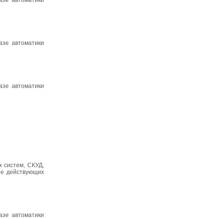
азе автоматики
азе автоматики
азе автоматики
 систем, СКУД,
ие действующих
азе автоматики