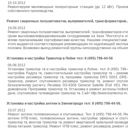
10.10.2012
Ремонтируем маломощные генераторные станции (до 12 кВт). Произв
собственного производства.
Ремонт сварочных полуавтоматов, выпрямителей, трансформаторов..
19.09.2012
Ремонт сварочных полуавтоматов, выпрямителей, трансформаторов отеч
сроки высококвалифицированными сотрудниками на базе "Института эл
всеми прилагаемыми сертификатами качества. Нашими специалистами 
этого выдаются соответствующие рекомендации по надлежащей эксплуа
поломок. Возможен выезд ремонтной группы непосредственно на объект
Установка и настройка Триколор в Лобне тел: 8 (495) 798-44-56
06.08.2012
Установка триколор тв и настройка триколор в Лобне; тел: 8 (495) 79
настройка Радуга тв, самостоятельная настройка триколор тв – реком
настройка ресивера триколор тв, прошивка триколор DRS 5003, DRE-
триколор, ремонт спутникового ресивера триколор тв, ремонт спутн
безналичному расчету. Ресивер GS-8306 General Satelite (Full HD).
домофонов. Программа триколор тв. Установка и ремонт антенны hotbird.
даче, спутниковое телевидение триколор тв. Сайт http://www.tvantenna-m.n
Установка и настройка антенн в Звенигороде тел: 8 (495) 798-44-56.
10.07.2012
Ремонт антенн телевизионных и спутниковых. Тел: 8 (495) 798-44-56. Р
антенн НТВ-плюс, телевизионных антенн, настройка эфирных и спутн
триколор тв, монтаж триколор тв, ремонт квартирной кабельной проводк
блока питания триколор. Ремонт НТВ плюс, ремонт ресиверов, ремонт с