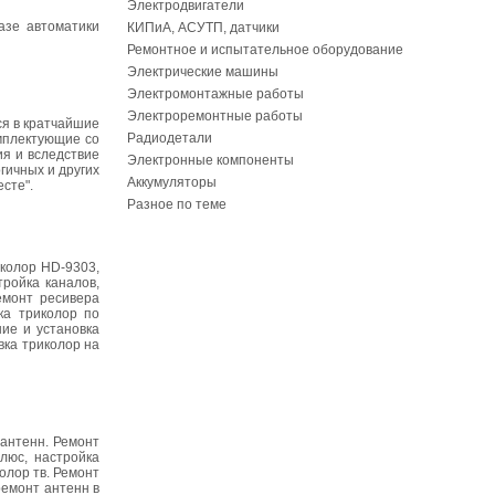
Электродвигатели
азе автоматики
КИПиА, АСУТП, датчики
Ремонтное и испытательное оборудование
Электрические машины
Электромонтажные работы
Электроремонтные работы
ся в кратчайшие
Радиодетали
мплектующие со
я и вследствие
Электронные компоненты
гичных и других
Аккумуляторы
сте".
Разное по теме
иколор HD-9303,
тройка каналов,
емонт ресивера
ка триколор по
ние и установка
вка триколор на
 антенн. Ремонт
люс, настройка
олор тв. Ремонт
ремонт антенн в