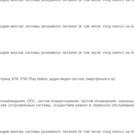
одим монтаж системы резервного питания (в том числе «под ключ») на б
одим монтаж системы резервного питания (в том числе «под ключ») на б
одим монтаж системы резервного питания (в том числе «под ключ») на б
в, КПК, PSP, Play station, аудио-видео систем, смартфонов и пр.
еонаблюдения, ОПС, систем пожаротушения, систем оповещения, охранных
 уже установленные системы, осуществим ремонт и сервисное обслуживан
одим монтаж системы резервного питания (в том числе «под ключ») на б