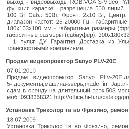
выход - видеовыходы RGB,VGA,S-Video, Y/PB
функция караоке - разрешение 500 линий 
100 Вт Саб.: 50Вт, Фронт: 2х10 Вт, Центр:
диапазон частот: 25-20000 Гц - габаритные
180х103х100 мм - габаритные размеры (фро
габаритные размеры (сабвуфер): 300х180х3
- 1 пульт ДУ Гарантия Доставка из Уль
транспортными компаниями.
Продам видеопроектор Sanyo PLV-20Е
07.01.2010
Продам видеопроектор Sanyo PLV-20Е,ла
5-,документы,машина-зверь,made in Japan
сдам в оренду на длительный срок,50$-меся
моб: 0938358321 http://office.hi-fi.ru/catalog/p
Установка Триколор тв во Фрязино, ремон
13.07.2009
Установка Триколор тв во Фрязино, ремон