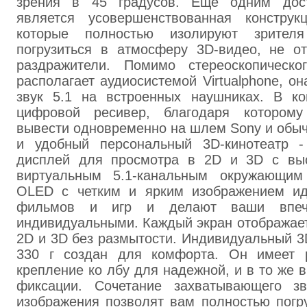
зрения в 45 градусов. Еще одним дост
является усовершенствованная конструк
которые полностью изолируют зрите
погрузиться в атмосферу 3D-видео, не о
раздражители. Помимо стереоскопическо
располагает аудиосистемой Virtualphone, о
звук 5.1 на встроенных наушниках. В ко
цифровой ресивер, благодаря котором
вывести одновременно на шлем Sony и обыч
и удобный персональный 3D-кинотеатр -
дисплей для просмотра в 2D и 3D с вы
виртуальным 5.1-канальным окружающим
OLED с четким и ярким изображением ид
фильмов и игр и делают ваши впеч
индивидуальными. Каждый экран отображает
2D и 3D без размытости. Индивидуальный 3
330 г создан для комфорта. Он имеет 
крепление ко лбу для надежной, и в то же 
фиксации. Сочетание захватывающего зв
изображения позволят вам полностью погр