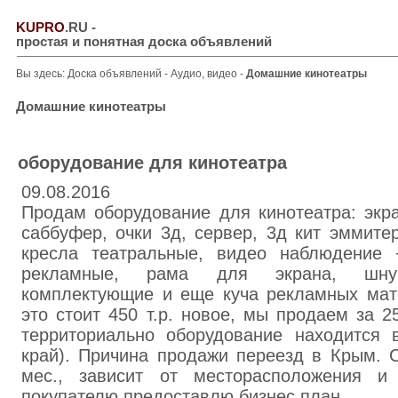
KUPRO
.RU
-
простая и понятная доска объявлений
Вы здесь:
Доска объявлений
-
Аудио, видео
-
Домашние кинотеатры
Домашние кинотеатры
оборудование для кинотеатра
09.08.2016
Продам оборудование для кинотеатра: экран
саббуфер, очки 3д, сервер, 3д кит эммитер
кресла театральные, видео наблюдение 
рекламные, рама для экрана, шну
комплектующие и еще куча рекламных мате
это стоит 450 т.р. новое, мы продаем за 25
территориально оборудование находится в
край). Причина продажи переезд в Крым. 
мес., зависит от месторасположения и
покупателю предоставлю бизнес план