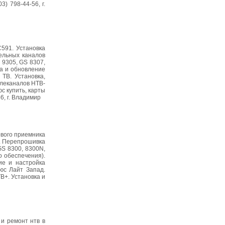
) 798-44-56, г.
C591. Установка
ельных каналов
 9305, GS 8307,
а и обновление
ТВ. Установка,
елеканалов НТВ-
с купить, карты
6, г. Владимир
ового приемника
в. Перепрошивка
GS 8300, 8300N,
о обеспечения).
ие и настройка
юс Лайт Запад.
В+. Установка и
 и ремонт нтв в