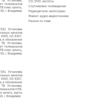
ТВ. Установка,
CD, DVD, кассеты
кет телеканалов
Спутниковое телевидение
В плюс купить,
-56, г. Владимир
Радиодетали, аксессуары
Ремонт аудио-видеотехники
Разное по теме
C591. Установка
ельных каналов
 9305, GS 8307,
а и обновление
ТВ. Установка,
ет телеканалов
В плюс купить,
-56, г. Владимир
C591. Установка
ельных каналов
 9305, GS 8307,
а и обновление
ТВ. Установка,
елеканалов НТВ-
с купить, карты
56, г. Владимир