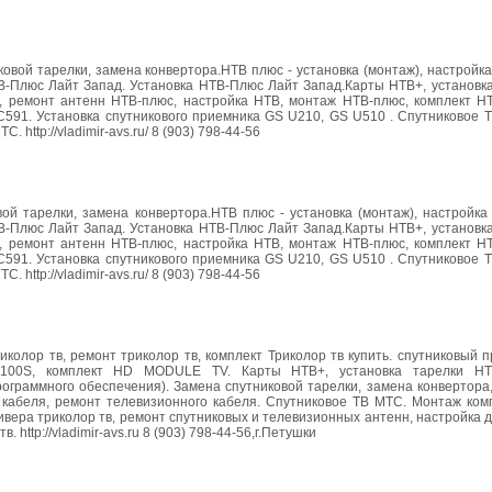
овой тарелки, замена конвертора.НТВ плюс - установка (монтаж), настройка
В-Плюс Лайт Запад. Установка НТВ-Плюс Лайт Запад.Карты НТВ+, установка
 ремонт антенн НТВ-плюс, настройка НТВ, монтаж НТВ-плюс, комплект НТ
 C591. Установка спутникового приемника GS U210, GS U510 . Спутниковое
http://vladimir-avs.ru/ 8 (903) 798-44-56
вой тарелки, замена конвертора.НТВ плюс - установка (монтаж), настройка
В-Плюс Лайт Запад. Установка НТВ-Плюс Лайт Запад.Карты НТВ+, установка
 ремонт антенн НТВ-плюс, настройка НТВ, монтаж НТВ-плюс, комплект НТ
 C591. Установка спутникового приемника GS U210, GS U510 . Спутниковое
http://vladimir-avs.ru/ 8 (903) 798-44-56
иколор тв, ремонт триколор тв, комплект Триколор тв купить. спутниковый
100S, комплект HD MODULE TV. Карты НТВ+, установка тарелки Н
ограммного обеспечения). Замена спутниковой тарелки, замена конвертора
 кабеля, ремонт телевизионного кабеля. Спутниковое ТВ МТС. Монтаж ком
ивера триколор тв, ремонт спутниковых и телевизионных антенн, настройка
http://vladimir-avs.ru 8 (903) 798-44-56,г.Петушки