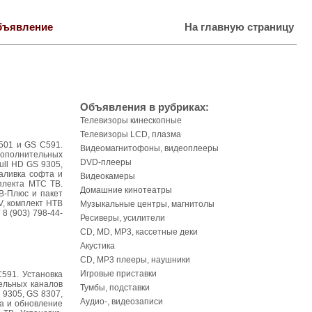
бъявление
На главную страницу
Объявления в рубриках:
Телевизоры кинескопные
Телевизоры LCD, плазма
E501 и GS C591.
Видеомагнитофоны, видеоплееры
 дополнительных
DVD-плееры
ull HD GS 9305,
аливка софта и
Видеокамеры
плекта МТС ТВ.
Домашние кинотеатры
В-Плюс и пакет
, комплект НТВ
Музыкальные центры, магнитолы
 8 (903) 798-44-
Ресиверы, усилители
CD, MD, MP3, кассетные деки
Акустика
CD, MP3 плееры, наушники
Игровые приставки
C591. Установка
ельных каналов
Тумбы, подставки
 9305, GS 8307,
Аудио-, видеозаписи
а и обновление