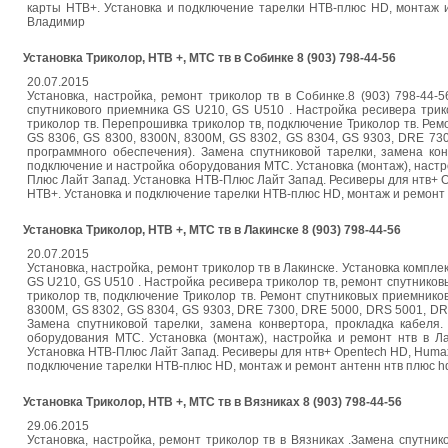
карты НТВ+. Установка и подключение тарелки НТВ-плюс HD, монтаж и рем
Владимир
Установка Триколор, НТВ +, МТС тв в Собинке 8 (903) 798-44-56
20.07.2015
Установка, настройка, ремонт триколор тв в Собинке.8 (903) 798-44
спутникового приемника GS U210, GS U510 . Настройка ресивера трик
триколор тв. Перепрошивка триколор тв, подключение Триколор тв. Ремо
GS 8306, GS 8300, 8300N, 8300M, GS 8302, GS 8304, GS 9303, DRE 73
программного обеспечения). Замена спутниковой тарелки, замена ко
подключение и настройка оборудования МТС. Установка (монтаж), настр
Плюс Лайт Запад. Установка НТВ-Плюс Лайт Запад. Ресиверы для нтв+ 
НТВ+. Установка и подключение тарелки НТВ-плюс HD, монтаж и ремонт анте
Установка Триколор, НТВ +, МТС тв в Лакинске 8 (903) 798-44-56
20.07.2015
Установка, настройка, ремонт триколор тв в Лакинске. Установка компл
GS U210, GS U510 . Настройка ресивера триколор тв, ремонт спутнико
триколор тв, подключение Триколор тв. Ремонт спутниковых приемников
8300M, GS 8302, GS 8304, GS 9303, DRE 7300, DRE 5000, DRS 5001, DR
Замена спутниковой тарелки, замена конвертора, прокладка кабеля
оборудования МТС. Установка (монтаж), настройка и ремонт нтв в Л
Установка НТВ-Плюс Лайт Запад. Ресиверы для нтв+ Opentech HD, Huma
подключение тарелки НТВ-плюс HD, монтаж и ремонт антенн нтв плюс hd, на
Установка Триколор, НТВ +, МТС тв в Вязниках 8 (903) 798-44-56
29.06.2015
Установка, настройка, ремонт триколор тв в Вязниках .Замена спутник