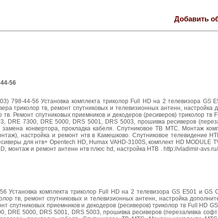
Добавить о
-44-56
903) 798-44-56 Установка комплекта триколор Full HD на 2 телевизора GS 
вера триколор тв, ремонт спутниковых и телевизионных антенн, настройка
 тв. Ремонт спутниковых приемников и декодеров (ресиверов) триколор тв F
03, DRE 7300, DRE 5000, DRS 5001, DRS 5003, прошивка ресиверов (перез
, замена конвертора, прокладка кабеля. Спутниковое ТВ МТС. Монтаж ком
онтаж), настройка и ремонт нтв в Камешково. Спутниковое телевидение НТ
Ресиверы для нтв+ Opentech HD, Humax VAHD-3100S, комплект HD MODULE TV
монтаж и ремонт антенн нтв плюс hd, настройка НТВ . http://vladimir-avs.ru/
4-56 Установка комплекта триколор Full HD на 2 телевизора GS E501 и GS 
олор тв, ремонт спутниковых и телевизионных антенн, настройка дополнит
нт спутниковых приемников и декодеров (ресиверов) триколор тв Full HD GS
00, DRE 5000, DRS 5001, DRS 5003, прошивка ресиверов (перезаливка софт