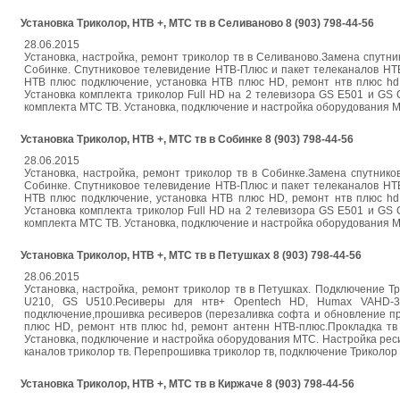
Установка Триколор, НТВ +, МТС тв в Селиваново 8 (903) 798-44-56
28.06.2015
Установка, настройка, ремонт триколор тв в Селиваново.Замена спутник
Собинке. Спутниковое телевидение НТВ-Плюс и пакет телеканалов НТ
НТВ плюс подключение, установка НТВ плюс HD, ремонт нтв плюс hd,
Установка комплекта триколор Full HD на 2 телевизора GS E501 и GS
комплекта МТС ТВ. Установка, подключение и настройка оборудования МТС. 
Установка Триколор, НТВ +, МТС тв в Собинке 8 (903) 798-44-56
28.06.2015
Установка, настройка, ремонт триколор тв в Собинке.Замена спутнико
Собинке. Спутниковое телевидение НТВ-Плюс и пакет телеканалов НТ
НТВ плюс подключение, установка НТВ плюс HD, ремонт нтв плюс hd,
Установка комплекта триколор Full HD на 2 телевизора GS E501 и GS
комплекта МТС ТВ. Установка, подключение и настройка оборудования МТС. 
Установка Триколор, НТВ +, МТС тв в Петушках 8 (903) 798-44-56
28.06.2015
Установка, настройка, ремонт триколор тв в Петушках. Подключение Тр
U210, GS U510.Ресиверы для нтв+ Opentech HD, Humax VAHD-3
подключение,прошивка ресиверов (перезаливка софта и обновление пр
плюс HD, ремонт нтв плюс hd, ремонт антенн НТВ-плюс.Прокладка тв
Установка, подключение и настройка оборудования МТС. Настройка рес
каналов триколор тв. Перепрошивка триколор тв, подключение Триколор тв. 
Установка Триколор, НТВ +, МТС тв в Киржаче 8 (903) 798-44-56