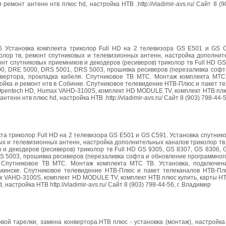
онт антенн нтв плюс hd, настройка НТВ .http://vladimir-avs.ru/ Сайт 8 (903
-56 Установка комплекта триколор Full HD на 2 телевизора GS E501 и GS 
олор тв, ремонт спутниковых и телевизионных антенн, настройка дополнит
нт спутниковых приемников и декодеров (ресиверов) триколор тв Full HD GS
00, DRE 5000, DRS 5001, DRS 5003, прошивка ресиверов (перезаливка софт
нвертора, прокладка кабеля. Спутниковое ТВ МТС. Монтаж комплекта МТС 
ойка и ремонт нтв в Собинке. Спутниковое телевидение НТВ-Плюс и пакет т
Opentech HD, Humax VAHD-3100S, комплект HD MODULE TV, комплект НТВ плю
нн нтв плюс hd, настройка НТВ .http://vladimir-avs.ru/ Сайт 8 (903) 798-44-5
екта триколор Full HD на 2 телевизора GS E501 и GS C591. Установка спутник
вых и телевизионных антенн, настройка дополнительных каналов триколор т
 и декодеров (ресиверов) триколор тв Full HD GS 9305, GS 8307, GS 8306, 
S 5003, прошивка ресиверов (перезаливка софта и обновление программног
. Спутниковое ТВ МТС. Монтаж комплекта МТС ТВ. Установка, подключен
акинске. Спутниковое телевидение НТВ-Плюс и пакет телеканалов НТВ-Пл
x VAHD-3100S, комплект HD MODULE TV, комплект НТВ плюс купить, карты НТ
стройка НТВ http://vladimir-avs.ru/ Сайт 8 (903) 798-44-56, г. Владимир
овой тарелки, замена конвертора.НТВ плюс - установка (монтаж), настройка