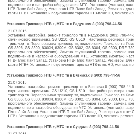
программного обеспечения). Замена спутниковой тарелки, замена ко
подключение и настройка оборудования МТС. Установка (монтаж), нас
НТВ-Плюс Лайт Запад. Установка НТВ-Плюс Лайт Запад. Ресиверы для 
карты НТВ+. Установка и подключение тарелки НТВ-плюс HD, монтаж и ремон
Установка Триколор, НТВ +, МТС тв в Радужном 8 (903) 798-44-56
21.07.2015
Установка, настройка, ремонт триколор тв в Радужном.8 (903) 798-44
спутникового приемника GS U210, GS U510 . Настройка ресивера трик
триколор тв. Перепрошивка триколор тв, подключение Триколор тв. Ремо
GS 8306, GS 8300, 8300N, 8300M, GS 8302, GS 8304, GS 9303, DRE 73
программного обеспечения). Замена спутниковой тарелки, замена ко
подключение и настройка оборудования МТС. Установка (монтаж), нас
НТВ-Плюс Лайт Запад. Установка НТВ-Плюс Лайт Запад. Ресиверы для 
карты НТВ+. Установка и подключение тарелки НТВ-плюс HD, монтаж и ремон
Установка Триколор, НТВ +, МТС тв в Вязниках 8 (903) 798-44-56
21.07.2015
Установка, настройка, ремонт триколор тв в Вязниках.8 (903) 798-44
спутникового приемника GS U210, GS U510 . Настройка ресивера трик
триколор тв. Перепрошивка триколор тв, подключение Триколор тв. Ремо
GS 8306, GS 8300, 8300N, 8300M, GS 8302, GS 8304, GS 9303, DRE 73
программного обеспечения). Замена спутниковой тарелки, замена ко
подключение и настройка оборудования МТС. Установка (монтаж), настр
Плюс Лайт Запад. Установка НТВ-Плюс Лайт Запад. Ресиверы для нтв+ 
НТВ+. Установка и подключение тарелки НТВ-плюс HD, монтаж и ремонт анте
Установка Триколор, НТВ +, МТС тв в Суздале 8 (903) 798-44-56