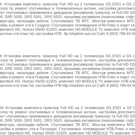
-56 Установка комплекта триколор Full HD на 2 телевизора GS E501 и GS 
олор тв, ремонт спутниковых и телевизионных антенн, настройка дополнит
нт спутниковых приемников и декодеров (ресиверов) триколор тв Full HD GS
00, DRE 5000, DRS 5001, DRS 5003, прошивка ресиверов (перезаливка софт
нвертора, прокладка кабеля. Спутниковое ТВ МТС. Монтаж комплекта МТС 
ойка и ремонт нтв в Суздале. Спутниковое телевидение НТВ-Плюс и пакет т
Opentech HD, Humax VAHD-3100S, комплект HD MODULE TV, комплект НТВ плю
нн нтв плюс hd, настройка НТВ . ttp://vladimir-avs.ru/ Сайт 8 (903) 798-44-5
-56 Установка комплекта триколор Full HD на 2 телевизора GS E501 и GS 
олор тв, ремонт спутниковых и телевизионных антенн, настройка дополнит
нт спутниковых приемников и декодеров (ресиверов) триколор тв Full HD GS
00, DRE 5000, DRS 5001, DRS 5003, прошивка ресиверов (перезаливка софт
нвертора, прокладка кабеля. Спутниковое ТВ МТС. Монтаж комплекта МТС 
ойка и ремонт нтв в Покрове. Спутниковое телевидение НТВ-Плюс и пакет т
Opentech HD, Humax VAHD-3100S, комплект HD MODULE TV, комплект НТВ плю
нн нтв плюс hd, настройка НТВ http://vladimir-avs.ru/ Сайт 8 (903) 798-44-5
4-56 Установка комплекта триколор Full HD на 2 телевизора GS E501 и GS 
олор тв, ремонт спутниковых и телевизионных антенн, настройка дополнит
нт спутниковых приемников и декодеров (ресиверов) триколор тв Full HD GS
00, DRE 5000, DRS 5001, DRS 5003, прошивка ресиверов (перезаливка софт
нвертора, прокладка кабеля. Спутниковое ТВ МТС. Монтаж комплекта МТС 
тройка и ремонт нтв в Петушках. Спутниковое телевидение НТВ-Плюс и пак
нтв+ Opentech HD, Humax VAHD-3100S, комплект HD MODULE TV, комплект НТ