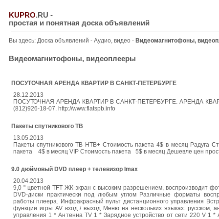
KUPRO
.RU
-
простая и понятная доска объявлений
Вы здесь:
Доска объявлений
-
Аудио, видео
-
Видеомагнитофоны, видео
Видеомагнитофоны, видеоплееры
ПОСУТОЧНАЯ АРЕНДА КВАРТИР В САНКТ-ПЕТЕРБУРГЕ
28.12.2013
ПОСУТОЧНАЯ АРЕНДА КВАРТИР В САНКТ-ПЕТЕРБУРГЕ. АРЕНДА КВАРТИР В 
(812)926-18-07. http://www.flatspb.info
Пакеты спутникового ТВ
13.05.2013
Пакеты спутникового ТВ НТВ+ Стоимость пакета 4$ в месяц Радуга С
пакета 4$ в месяц VIP Стоимость пакета 5$ в месяц Дешевле цен просто 
9.0 дюймовый DVD плеер + телевизор Imax
20.04.2013
9,0 " цветной TFT ЖК-экран с высоким разрешением, воспроизводит ф
DVD-диски практически под любым углом Различные форматы воспр
работы плеера. Инфракрасный пульт дистанционного управления Встр
функции игры AV вход / выход Меню на нескольких языках: русском, а
управления 1 * Антенна TV 1 * Зарядное устройство от сети 220 V 1 * 