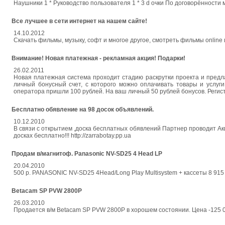
Наушники 1 * Руководство пользователя 1 * 3 d очки По договорённости м
Все лучшее в сети интернет на нашем сайте!
14.10.2012
Скачать фильмы, музыку, софт и многое другое, смотреть фильмы online
Внимание! Новая платежная - рекламная акция! Подарки!
26.02.2011
Новая платежная система проходит стадию раскрутки проекта и предл
личный бонусный счет, с которого можно оплачивать товары и услуг
оператора пришли 100 рублей. На ваш личный 50 рублей бонусов. Регистр
Бесплатно обявление на 98 досок объявлений.
10.12.2010
В связи с открытием ,доска бесплатных обявлений Партнер проводит А
досках бесплатно!!! http://zarrabotay.pp.ua
Продам в/магнитоф. Panasonic NV-SD25 4 Head LP
20.04.2010
500 р. PANASONIC NV-SD25 4Head/Long Play Multisystem + кассеты 8 915
Betacam SP PVW 2800P
26.03.2010
Продается в/м Betacam SP PVW 2800P в хорошем состоянии. Цена -125 