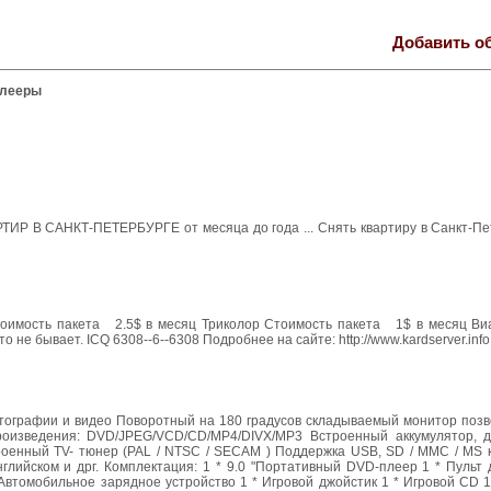
Добавить о
плееры
САНКТ-ПЕТЕРБУРГЕ от месяца до года ... Снять квартиру в Санкт-Петер
тоимость пакета 2.5$ в месяц Триколор Стоимость пакета 1$ в месяц Ви
не бывает. ICQ 6308--6--6308 Подробнее на сайте: http://www.kardserver.info
отографии и видео Поворотный на 180 градусов складываемый монитор позв
оизведения: DVD/JPEG/VCD/CD/MP4/DIVX/MP3 Встроенный аккумулятор, 
оенный TV- тюнер (PAL / NTSC / SECAM ) Поддержка USB, SD / MMC / MS 
нглийском и дрг. Комплектация: 1 * 9.0 "Портативный DVD-плеер 1 * Пульт
Автомобильное зарядное устройство 1 * Игровой джойстик 1 * Игровой CD 1 