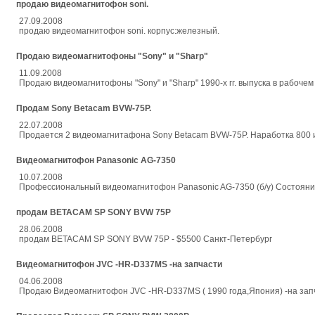
продаю видеомагнитофон soni.
27.09.2008
продаю видеомагнитофон soni. корпус:железный.
Продаю видеомагнитофоны "Sony" и "Sharp"
11.09.2008
Продаю видеомагнитофоны "Sony" и "Sharp" 1990-х гг. выпуска в рабочем
Продам Sony Betacam BVW-75P.
22.07.2008
Продается 2 видеомагнитафона Sony Betacam BVW-75P. Наработка 800 и 
Видеомагнитофон Panasonic AG-7350
10.07.2008
Профессиональный видеомагнитофон Panasonic AG-7350 (б/у) Состояние н
продам BETACAM SP SONY BVW 75P
28.06.2008
продам BETACAM SP SONY BVW 75P - $5500 Санкт-Петербург
Видеомагнитофон JVC -HR-D337MS -на запчасти
04.06.2008
Продаю Видеомагнитофон JVC -HR-D337MS ( 1990 года,Япония) -на запчас