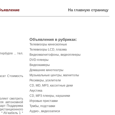
бъявление
На главную страницу
Объявления в рубриках:
Телевизоры кинескопные
Телевизоры LCD, плазма
бурге ... тел.
Видеомагнитофоны, видеоплееры
DVD-плееры
Видеокамеры
Домашние кинотеатры
Музыкальные центры, магнитолы
асат Стоимость
Ресиверы, усилители
CD, MD, MP3, кассетные деки
Акустика
CD, MP3 плееры, наушники
оляет смотреть
Игровые приставки
для автономной
карт Поддержка
Тумбы, подставки
 дистанционного
Аудио-, видеозаписи
* AV-кабель 1 *