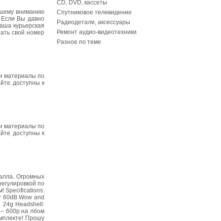
CD, DVD, кассеты
ашему вниманию
Спутниковое телевидение
 Если Вы давно
Радиодетали, аксессуары
наша курьерская
Ремонт аудио-видеотехники
зать свой номер
Разное по теме
ши материалы по
йте доступны к
ши материалы по
йте доступны к
талла. Огромных
регулировкой по
 Specifications:
ver 60dB Wow and
o 24g Headshell:
 – 600р на лбом
мплекте! Прошу