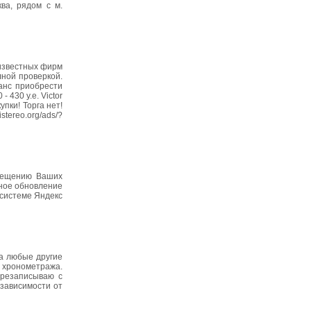
ва, рядом с м.
 известных фирм
лной проверкой.
анс приобрести
 430 у.е. Victor
упки! Торга нет!
tereo.org/ads/?
змещению Ваших
рное обновление
 системе Яндекс
на любые другие
о хронометража.
ерезаписываю с
 зависимости от