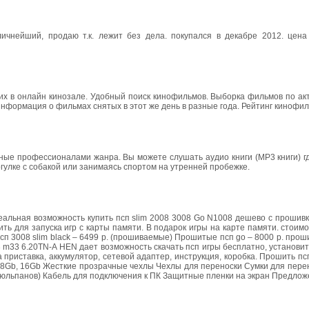
нейший, продаю т.к. лежит без дела. покупался в декабре 2012. цена 
х в онлайн кинозале. Удобный поиск кинофильмов. Выборка фильмов по ак
 Информация о фильмах снятых в этот же день в разные года. Рейтинг кинофил
ные профессионалами жанра. Вы можете слушать аудио книги (MP3 книги) гд
рогулке с собакой или занимаясь спортом на утренней пробежке.
Реальная возможность купить псп slim 2008 3008 Go N1008 дешево с прошивк
ь для запуска игр с карты памяти. В подарок игры на карте памяти. cтоимо
 псп 3008 slim black – 6499 р. (прошиваемые) Прошитые псп go – 8000 р. прош
5.03 m33 6.20TN-A HEN дает возможность скачать псп игры бесплатно, установи
 приставка, аккумулятор, сетевой адаптер, инструкция, коробка. Прошить пс
b, 8Gb, 16Gb Жесткие прозрачные чехлы Чехлы для переноски Сумки для пер
5 тюльпанов) Кабель для подключения к ПК Защитные пленки на экран Предло