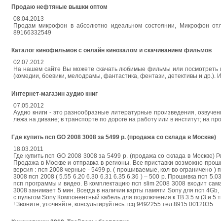
Продаю нефтяные вышки оптом
08.04.2013
Продам микрофон в абсолютно идеальном состоянии, Микрофон отлич
89166332549
Каталог кинофильмов с онлайн кинозалом и скачиванием фильмов
02.07.2012
На нашем сайте Вы можете скачать любимые фильмы или посмотреть и
(комедии, боевики, мелодрамы, фантастика, фентази, детективы и др.).
Интернет-магазин аудио книг
07.05.2012
Аудио книги - это разнообразные литературные произведения, озвучен
лежа на диване; в транспорте по дороге на работу или в институт; на п
Где купить псп GO 2008 3008 за 5499 р. (продажа со склада в Москве)
18.03.2011
Где купить псп GO 2008 3008 за 5499 р. (продажа со склада в Москве) 
Продажа в Москве и отправка в регионы. Все приставки возможно прошит
версия : псп 2008 черные - 5499 р. ( прошиваемые, кол-во ограничено )
3008 псп 2008 ( 5.55 6.20 6.30 6.31 6.35 6.36 ) – 500 р. Прошивка псп 
псп программы и видео. В комплектацию псп slim 2008 3008 входит сама
3008 занимает 5 мин. Всегда в наличии карты памяти Sony для псп 4G
с пультом Sony Компонентный кабель для подключения к ТВ 3.5 м (3 и 
! Звоните, уточняйте, консультируйтесь. icq 9492255 тел.8915 0012035