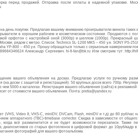
рка перед продажей. Отправка после оплаты в надежной упаковке. Моск
u
нка на день покупки. Предлагаю вашему вниманию проигрыватели винила таких
игрыватели в хорошем рабочем и косметическом состоянии. Продаются с по
вкой орфотон с настройкой оной (3000р) и шеллом (1000р). Прекрасный ш
кве, рядом с метро. Список: Technics SL-1200 MK5 – 450 у.е. SONY PS-2510 -
amaha YP-800 – 450 у.е. Прошу обращаться только с серьезным намерением пок
84346624 Александр Сергеевич. hi-fi-fan@bk.ru Или смотрим тут: http://hifis
ещение вашего объявления на досках. Предлагаю услуги по ручному ра
(на доски с защитой и регистрацией). 50 крупных досок всего 700р. Регуля
 чем 5000-х каталогах. Регистрация вашего объявления (сайта) в рекламной
сит от стоимости вашего объявления. Почта: pretia@yandex.ru
т (VHS, Video 8, VHS-C, miniDV, DVCam, Flash, miniDV и т.д) до 80 руб/час 
нием аппаратного (TBC)-timebase corrector. Скидка в зависимости от общег
, когда всё размагнитится и не будет возможности перезаписи. Также п
в, диапозитивов со старых фотопленок в цифровой формат до 10руб/кадр в
ечатания фотографий для вашего фотоальбома.