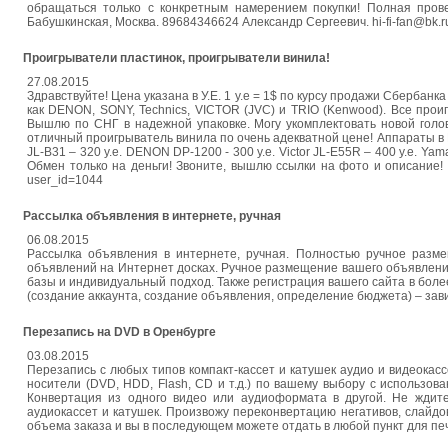
обращаться только с конкретным намерением покупки! Полная прове
Бабушкинская, Москва. 89684346624 Александр Сергеевич. hi-fi-fan@bk.r
Проигрыватели пластинок, проигрыватели винила!
27.08.2015
Здравствуйте! Цена указана в У.Е. 1 у.е = 1$ по курсу продажи Сберба
как DENON, SONY, Technics, VICTOR (JVC) и TRIO (Kenwood). Все про
Вышлю по СНГ в надежной упаковке. Могу укомплектовать новой голо
отличный проигрыватель винила по очень адекватной цене! Аппараты в Мос
JL-B31 – 320 у.е. DENON DP-1200 - 300 у.е. Victor JL-E55R – 400 у.е. Y
Обмен только на деньги! Звоните, вышлю ссылки на фото и описание! 896
user_id=1044
Рассылка объявления в интернете, ручная
06.08.2015
Рассылка объявления в интернете, ручная. Полностью ручное разм
объявлений на Интернет досках. Ручное размещение вашего объявления 
базы и индивидуальный подход. Также регистрация вашего сайта в более
(создание аккаунта, создание объявления, определение бюджета) – зави
Перезапись на DVD в Оренбурге
03.08.2015
Перезапись с любых типов компакт-кассет и катушек аудио и видеокассе
носители (DVD, HDD, Flash, CD и т.д.) по вашему выбору с использова
Конвертация из одного видео или аудиоформата в другой. Не ждите
аудиокассет и катушек. Произвожу переконвертацию негативов, слайдо
объема заказа и вы в последующем можете отдать в любой пункт для п