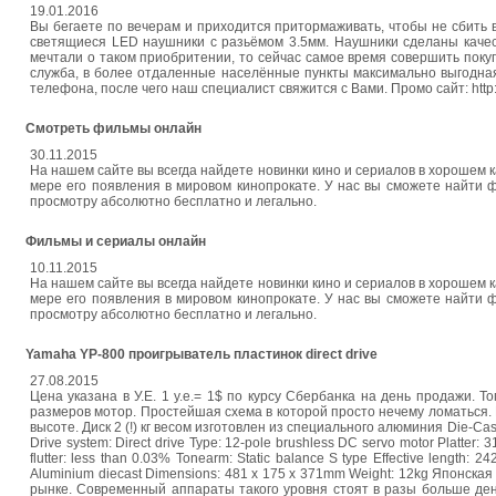
19.01.2016
Вы бегаете по вечерам и приходится притормаживать, чтобы не сбит
светящиеся LED наушники с разьёмом 3.5мм. Наушники сделаны качес
мечтали о таком приобритении, то сейчас самое время совершить покуп
служба, в более отдаленные населённые пункты максимально выгодная 
телефона, после чего наш специалист свяжится с Вами. Промо сайт: http://r
Смотреть фильмы онлайн
30.11.2015
На нашем сайте вы всегда найдете новинки кино и сериалов в хорошем
мере его появления в мировом кинопрокате. У нас вы сможете найти
просмотру абсолютно бесплатно и легально.
Фильмы и сериалы онлайн
10.11.2015
На нашем сайте вы всегда найдете новинки кино и сериалов в хорошем
мере его появления в мировом кинопрокате. У нас вы сможете найти
просмотру абсолютно бесплатно и легально.
Yamaha YP-800 проигрыватель пластинок direct drive
27.08.2015
Цена указана в У.Е. 1 у.е.= 1$ по курсу Сбербанка на день продажи. 
размеров мотор. Простейшая схема в которой просто нечему ломаться.
высоте. Диск 2 (!) кг весом изготовлен из специального алюминия Die-Ca
Drive system: Direct drive Type: 12-pole brushless DC servo motor Platter:
flutter: less than 0.03% Tonearm: Static balance S type Effective length:
Aluminium diecast Dimensions: 481 x 175 x 371mm Weight: 12kg Японска
рынке. Современный аппараты такого уровня стоят в разы больше ден