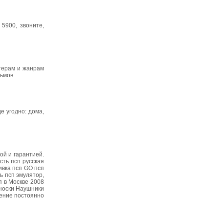
5900, звоните,
терам и жанрам
ьмов.
е угодно: дома,
ой и гарантией.
сть псп русская
ивка псп GO псп
ть псп эмулятор,
п в Москве 2008
еноски Наушники
жение постоянно