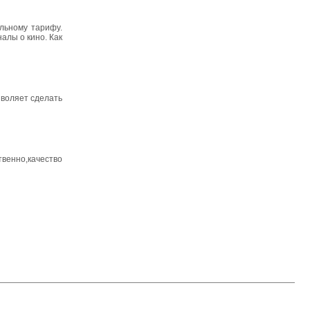
льному тарифу.
алы о кино. Как
зволяет сделать
венно,качество