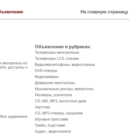
бъявление
На главную страницу
Объявления в рубриках:
Телевизоры кинескопные
Телевизоры LCD, плазма
ши материалы по
Видеомагнитофоны, видеоплееры
йте доступны к
DVD-плееры
Видеокамеры
Домашние кинотеатры
Музыкальные центры, магнитолы
Ресиверы, усилители
CD, MD, MP3, кассетные деки
Акустика
CD, MP3 плееры, наушники
 Все аудиокниги
Игровые приставки
Тумбы, подставки
Аудио-, видеозаписи