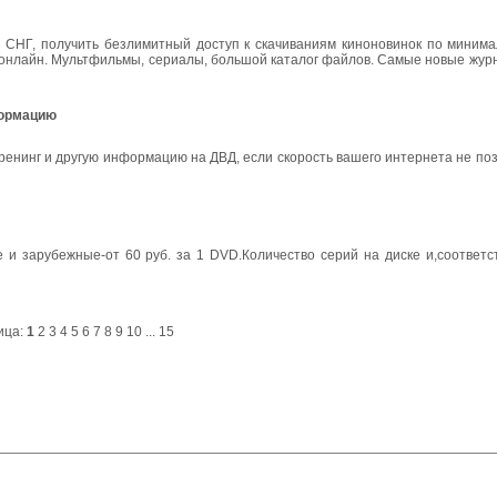
н СНГ, получить безлимитный доступ к скачиваниям киноновинок по минима
 онлайн. Мультфильмы, сериалы, большой каталог файлов. Самые новые журн
формацию
енинг и другую информацию на ДВД, если скорость вашего интернета не по
и зарубежные-от 60 руб. за 1 DVD.Количество серий на диске и,соответст
ица:
1
2
3
4
5
6
7
8
9
10
...
15