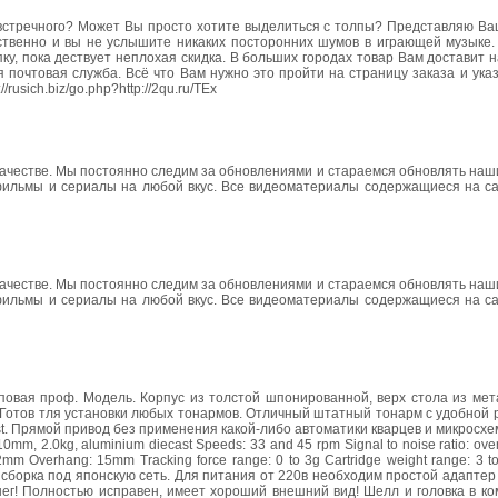
ь встречного? Может Вы просто хотите выделиться с толпы? Представляю В
твенно и вы не услышите никаких посторонних шумов в играющей музыке.
ку, пока дествует неплохая скидка. В больших городах товар Вам доставит 
почтовая служба. Всё что Вам нужно это пройти на страницу заказа и ука
usich.biz/go.php?http://2qu.ru/TEx
 качестве. Мы постоянно следим за обновлениями и стараемся обновлять на
 фильмы и сериалы на любой вкус. Все видеоматериалы содержащиеся на са
 качестве. Мы постоянно следим за обновлениями и стараемся обновлять на
 фильмы и сериалы на любой вкус. Все видеоматериалы содержащиеся на са
Топовая проф. Модель. Корпус из толстой шпонированной, верх стола из ме
 Готов тля установки любых тонармов. Отличный штатный тонарм с удобной 
st. Прямой привод без применения какой-либо автоматики кварцев и микросхем!
 310mm, 2.0kg, aluminium diecast Speeds: 33 and 45 rpm Signal to noise ratio: o
 242mm Overhang: 15mm Tracking force range: 0 to 3g Cartridge weight range: 3 t
я сборка под японскую сеть. Для питания от 220в необходим простой адаптер
ег! Полностью исправен, имеет хороший внешний вид! Шелл и головка в ко