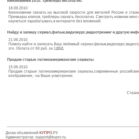
Киноновинки 2010. Трейлеры бесплатно.
18.09.2010
Киноновинки скачать на высокой скорости для жителей России и стра
Премьеры клипов, трейлеры скачать бесплатно. Смотреть новинки кино
научиться зарабатывать в интернете без вложений.
Найду и запишу сериал,фильм,видеокурс,видеотренинг и другую ин
21.06.2010
Помогу найти и записать Ваш любимый сериал,фильм,видеокурс,видеотр
это. Оплата от 60 руб. за 1ДВД.
Продам старые латиноамериканские сериалы
15.06.2010
Продам старые латиноамериканские сериалы,современные российские 
изображения,- на Ваше усмотрение.
Стран
Доска объявлений
КУПРО
.РУ.
Администратор:
support@kupro.ru
.