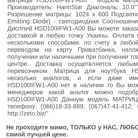
матрицы HSD100IFW1-A00 : Модэль матр
Производитель: HannStar Диагональ: 10.0
Разрешение матрицы: 1024 x 600 Подсветк
Emitting Diode) - светодиодная Соотношени
Дисплей HSD100IFW1-A00 Вы можете заказа
доставкой в любую точку Укаины. Оплата 
несколькими способами: по счету в любой
переводом на карту Приватбанка, нал
получении или наличными при получении тов
центре. Доставка осущетвляется люб
перевозчиком. Матрица для ноутбука H
несколько аналогов, и если даже им
HSD100IFW1-A00 нет в наличии то Вы мож
менеджеров какой аналог можно подоб
HSD100IFW1-A00 Данную модель МАТРИЦ
телефону: (066)18-33-889, (067)47-41-412,
http://zeto.biz/"
Не проходите мимо, ТОЛЬКО у НАС, ЛЮБО
самой лучшей цене.