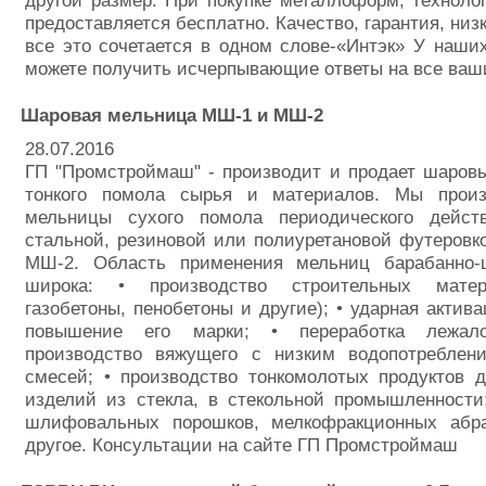
другой размер. При покупке металлоформ, техноло
предоставляется бесплатно. Качество, гарантия, низ
все это сочетается в одном слове-«Интэк» У наши
можете получить исчерпывающие ответы на все ваш
Шаровая мельница МШ-1 и МШ-2
28.07.2016
ГП "Промстроймаш" - производит и продает шаров
тонкого помола сырья и материалов. Мы прои
мельницы сухого помола периодического дейст
стальной, резиновой или полиуретановой футеров
МШ-2. Область применения мельниц барабанно-
широка: • производство строительных матер
газобетоны, пенобетоны и другие); • ударная актив
повышение его марки; • переработка лежал
производство вяжущего с низким водопотреблен
смесей; • производство тонкомолотых продуктов 
изделий из стекла, в стекольной промышленности
шлифовальных порошков, мелкофракционных абр
другое. Консультации на сайте ГП Промстроймаш