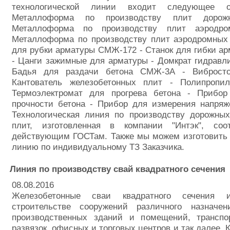
технологической линии входит следующее о
Металлоформа по производству плит доро
Металлоформа по производству плит аэродр
Металлоформа по производству плит аэродромных 
для рубки арматуры СМЖ-172 - Станок для гибки 
- Цанги зажимные для арматуры - Домкрат гидравл
Бадья для раздачи бетона СМЖ-3А - Виброст
Кантователь железобетонных плит - Полипропи
Термоэлектромат для прогрева бетона - Прибо
прочности бетона - Прибор для измерения напряж
Технологическая линия по производству дорожны
плит, изготовленная в компании "Интэк", соо
действующим ГОСТам. Также мы можем изготовить 
линию по индивидуальному ТЗ Заказчика.
Линия по производству свай квадратного сечения
08.08.2016
Железобетонные сваи квадратного сечения 
строительстве сооружений различного назнач
производственных зданий и помещений, трансп
развязок, офисных и торговых центров и так далее. 