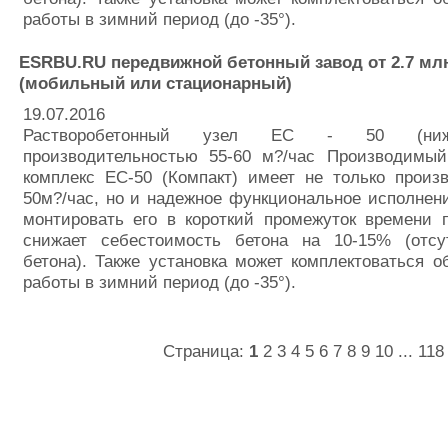
работы в зимний период (до -35°).
ESRBU.RU передвижной бетонный завод от 2.7 мл
(мобильный или стационарный)
19.07.2016
Растворобетонный узел ЕС - 50 (нижн
производительностью 55-60 м?/час Производимы
комплекс ЕС-50 (Компакт) имеет не только произ
50м?/час, но и надежное функциональное исполнени
монтировать его в короткий промежуток времени 
снижает себестоимость бетона на 10-15% (отсу
бетона). Также установка может комплектоваться 
работы в зимний период (до -35°).
Страница:
1
2
3
4
5
6
7
8
9
10
...
118