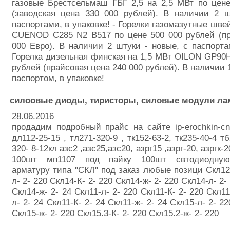
газовые Брестсельмаш ГБГ 2,5 на 2,5 МВт по цен
(заводская цена 330 000 рублей). В наличии 2 ш
паспортами, в упаковке! - Горелки газомазутные шве
CUENOD C285 N2 B517 по цене 500 000 рублей (пр
000 Евро). В наличии 2 штуки - новые, с паспортам
Горелка дизельная финская на 1,5 МВт OILON GP90H
рублей (прайсовая цена 240 000 рублей). В наличии 1
паспортом, в упаковке!
силоовые диоды, тиристоры, силовые модули л
28.06.2016
продадим подробный прайс на сайте ip-erochkin-cn.
дл112-25-15 , тл271-320-9 , тк152-63-2, тк235-40-4 тб
320- 8-12кл азс2 ,азс25,азс20, азрг15 ,азрг-20, азргк
100шт мп1107 под пайку 100шт свтодиоднуюс
арматуру типа "СКЛ" под заказ любые позици Скл12-
л- 2- 220 Скл14-К- 2- 220 Скл14-ж- 2- 220 Скл14-л- 2-
Скл14-ж- 2- 24 Скл11-л- 2- 220 Скл11-К- 2- 220 Скл11
л- 2- 24 Скл11-К- 2- 24 Скл11-ж- 2- 24 Скл15-л- 2- 22
Скл15-ж- 2- 220 Скл15.3-К- 2- 220 Скл15.2-ж- 2- 220