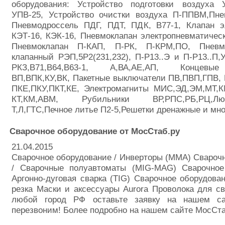
оборудования: Устройство подготовки воздуха 
УПВ-25, Устройство очистки воздуха П-ППВМ,Пне
Пневмодроссель ПДГ, ПДТ, ПДК, В77-1, Клапан э
КЭТ-16, КЭК-16, Пневмоклапан электропневматичес
Пневмоклапан П-КАП, П-РК, П-КРМ,ПО, Пневмо
клапанный РЭП,5Р2(231,232), П-Р13..Э и П-Р13..П,У
РКЗ,В71,В64,В63-1, А,ВА,АЕ,АП, Концевы
ВП,ВПК,КУ,ВК, Пакетные выключатели ПВ,ПВП,ГПВ,
ПКЕ,ПКУ,ПКТ,КЕ, Электромагниты МИС,ЭД,ЭМ,МТ,К
КТ,КМ,АВМ, Рубильники ВР,РПС,РБ,РЦ,Л
Т,Л,ГТС,Печное литье П2-5,Решетки дренажные и мно
Сварочное оборудование от МосСтаб.ру
21.04.2015
Сварочное оборудование / Инверторы (MMA) Свароч
/ Сварочные полуавтоматы (MIG-MAG) Сварочное
Аргонно-дуговая сварка (TIG) Сварочное оборудова
резка Маски и аксессуары Aurora Проволока для св
любой город РФ оставьте заявку на нашем 
перезвоним! Более подробно на нашем сайте МосСта