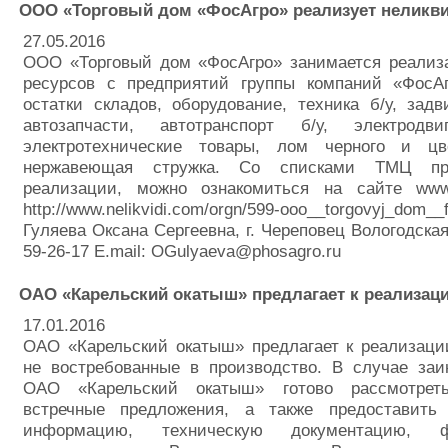
ООО «Торговый дом «ФосАгро» реализует неликв
27.05.2016
ООО «Торговый дом «ФосАгро» занимается реализ
ресурсов с предприятий группы компаний «ФосАг
остатки складов, оборудование, техника б/у, задв
автозапчасти, автотранспорт б/у, электродви
электротехнические товары, лом черного и цв
нержавеющая стружка. Со списками ТМЦ пр
реализации, можно ознакомиться на сайте www.
http://www.nelikvidi.com/orgn/599-ooo__torgovyj_dom__
Гуляева Оксана Сергеевна, г. Череповец Вологодская 
59-26-17 E.mail: OGulyaeva@phosagro.ru
ОАО «Карельский окатыш» предлагает к реализац
17.01.2016
ОАО «Карельский окатыш» предлагает к реализаци
не востребованные в производство. В случае заи
ОАО «Карельский окатыш» готово рассмотре
встречные предложения, а также предоставить
информацию, техническую документацию, 