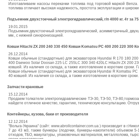
Изготавливаем насосы перекачки топлива под торговой маркой Benza
топлива отличает высокая надежность, простота эксплуатации и широки
Подъемник двухстоечный электрогидравлический, г/п 4000 кг. 4т за 75
19.01.2015
Подъемник двухстоечный электрогидравлический, асимметричный, двухцил
мм., с нижней синхронизацией.
Ковши Hitachi ZX 200 240 330 450 Ковши Komatsu PC 400 200 220 300 К
26.12.2014
Ковши обычные (стандартные) для экскаваторов Hyundai R 170 180 200 
400 Daewoo Solar Doosan 225 LC 255LC 300 340 420LC Hitachi ZX 200 2
ковшей. Из наличия со склада, а также изготовление в короткие сроки.
Ковши обычные (стандартные) для экскаваторов Hyundai R Komatsu PC 
40 ковшей. Из наличия со склада, а также изготовление в короткие сроки
Запчасти крановые
15.12.2014
Продаем толкатели электрогидравлические ТЭ-30, ТЭ-50, ТЭ-80,тормоза
найдете отличное качество, гарантию, техническую консультацию. Отгру
Контейнеры, кузова, баки от производителя
12.12.2014
"Вольга-Украина" (сайт: www.abrollcontainer.com.ua ) производит в г.
7 до 43 м3, также бункеры (лодочки, бункеры-накопители) объемом 5
отходов, ТБО, макулатуры, упаковочных материалов, металлолома, тырс