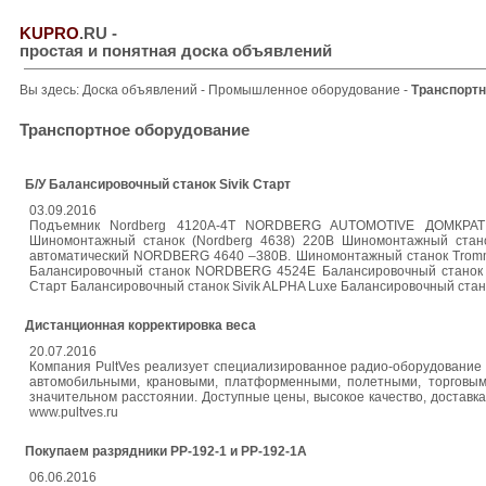
KUPRO
.RU
-
простая и понятная доска объявлений
Вы здесь:
Доска объявлений
-
Промышленное оборудование
-
Транспортн
Транспортное оборудование
Б/У Балансировочный станок Sivik Старт
03.09.2016
Подъемник Nordberg 4120A-4T NORDBERG AUTOMOTIVE ДОМКРАТ N
Шиномонтажный станок (Nordberg 4638) 220В Шиномонтажный стан
автоматический NORDBERG 4640 –380В. Шиномонтажный станок Trom
Балансировочный станок NORDBERG 4524Е Балансировочный станок Siv
Старт Балансировочный станок Sivik ALPHA Luxe Балансировочный стан
Дистанционная корректировка веса
20.07.2016
Компания PultVes реализует специализированное радио-оборудование 
автомобильными, крановыми, платформенными, полетными, торговым
значительном расстоянии. Доступные цены, высокое качество, доставка
www.pultves.ru
Покупаем разрядники РР-192-1 и РР-192-1А
06.06.2016