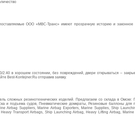
оличество
и поставляемые ООО «МВС-Транс» имеют прозрачную историю и законное
0/2.40 в хорошем состоянии, без повреждений, двери открываться – закры
те Best-Kontejner.Ru отправив заявку.
ль сложных резинотехнических изделий. Предлагаем со склада в Омске: 
ска и подъема судов, Пневматические домкраты, Резиновые баллоны для п
e Airbag Suppliers, Marine Airbag Exporters, Marine Supplies, Ship Launchi
Heavy Transport Airbags, Ship Launching Airbag, Heavy Lifting Airbag, Marine