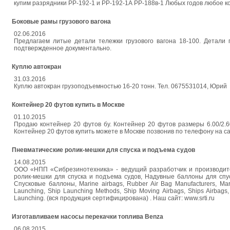
купим разрядники РР-192-1 и РР-192-1А РР-188в-1 Любых годов любое к
Боковые рамы грузового вагона
02.06.2016
Предлагаем литые детали тележки грузового вагона 18-100. Детал
подтвержденное документально.
Куплю автокран
31.03.2016
Куплю автокран грузоподъемностью 16-20 тонн. Тел. 0675531014, Юрий
Контейнер 20 футов купить в Москве
01.10.2015
Продаю контейнер 20 футов бу. Контейнер 20 футов размеры 6.00/2.6
Контейнер 20 футов купить можете в Москве позвонив по телефону на сай
Пневматические ролик-мешки для спуска и подъема судов
14.08.2015
ООО «НПП «Сибрезинотехника» - ведущий разработчик и производите
ролик-мешки для спуска и подъема судов, Надувные баллоны для спу
Спусковые баллоны, Marine airbags, Rubber Air Bag Manufacturers, Marin
Launching, Ship Launching Methods, Ship Moving Airbags, Ships Airbags, 
Launching. (вся продукция сертифицирована) . Наш сайт: www.srti.ru
Изготавливаем насосы перекачки топлива Benza
06.08.2015