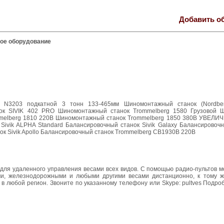
Добавить о
ое оборудование
3203 подкатной 3 тонн 133-465мм Шиномонтажный станок (Nordbe
ок SIVIK 402 PRO Шиномонтажный станок Trommelberg 1580 Грузовой 
melberg 1810 220В Шиномонтажный станок Trommelberg 1850 380В УВЕЛИ
ik ALPHA Standard Балансировочный станок Sivik Galaxy Балансировочны
ок Sivik Apollo Балансировочный станок Trommelberg CB1930B 220В
для удаленного управления весами всех видов. С помощью радио-пультов м
и, железнодорожными и любыми другими весами дистанционно, к тому ж
 в любой регион. Звоните по указанному телефону или Skype: pultves Подро