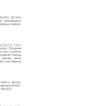
О-507, КО-524,
ет производить
акуумных машин,
ы СЦ-1,5, СЦ-3,
 рыбы. Продаем
ки для стальных
оходной, клапан
 смычка, звено
яет поставки во
 Ч160 2. Мотор-
рвячные МЧ40 -
- РВЦ320