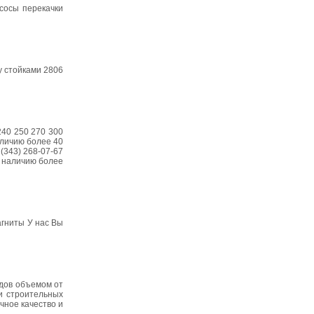
сосы перекачки
у стойками 2806
240 250 270 300
аличию более 40
(343) 268-07-67
о наличию более
агниты У нас Вы
одов объемом от
и строительных
чное качество и