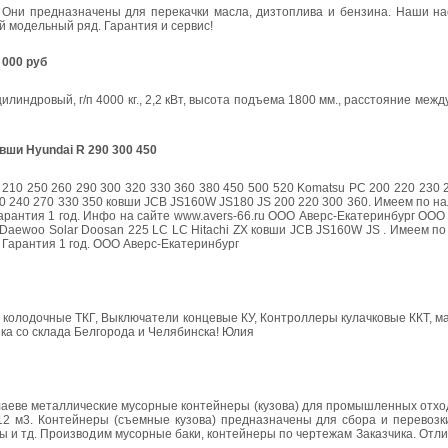
. Они предназначены для перекачки масла, дизтоплива и бензина. Наши на
й модельный ряд. Гарантия и сервис!
 000 руб
индровый, г/п 4000 кг., 2,2 кВт, высота подъема 1800 мм., расстояние межд
овши Hyundai R 290 300 450
210 250 260 290 300 320 330 360 380 450 500 520 Komatsu PC 200 220 230 
30 240 270 330 350 ковши JCB JS160W JS180 JS 200 220 300 360. Имеем по н
 Гарантия 1 год. Инфо на сайте www.avers-66.ru ООО Аверс-Екатеринбург ООО 
Daewoo Solar Doosan 225 LC LC Hitachi ZX ковши JCB JS160W JS . Имеем п
. Гарантия 1 год. ООО Аверс-Екатеринбург
 колодочные ТКГ, Выключатели концевые КУ, Контроллеры кулачковые ККТ, м
зка со склада Белгорода и Челябинска! Юлия
Николаеве металлические мусорные контейнеры (кузова) для промышленных отх
-12 м3. Контейнеры (съемные кузова) предназначены для сбора и перевозк
ы и тд. Производим мусорные баки, контейнеры по чертежам Заказчика. Отли