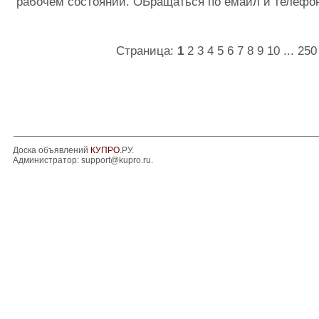
рабочем состоянии. ОБращаться по емайл и телефо
Страница:
1
2
3
4
5
6
7
8
9
10
...
250
Доска объявлений
КУПРО
.РУ.
Администратор:
support@kupro.ru
.