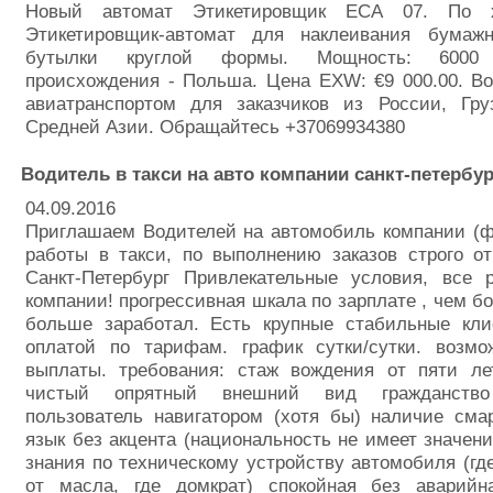
Новый автомат Этикетировщик ЕСA 07. По х
Этикетировщик-автомат для наклеивания бумаж
бутылки круглой формы. Мощность: 6000
происхождения - Польша. Цена EXW: €9 000.00. В
авиатранспортом для заказчиков из России, Гр
Средней Азии. Обращайтесь +37069934380
Водитель в такси на авто компании санкт-петербур
04.09.2016
Приглашаем Водителей на автомобиль компании (ф
работы в такси, по выполнению заказов строго от
Санкт-Петербург Привлекательные условия, все 
компании! прогрессивная шкала по зарплате , чем б
больше заработал. Есть крупные стабильные кл
оплатой по тарифам. график сутки/сутки. возм
выплаты. требования: стаж вождения от пяти ле
чистый опрятный внешний вид гражданст
пользователь навигатором (хотя бы) наличие сма
язык без акцента (национальность не имеет значен
знания по техническому устройству автомобиля (где
от масла, где домкрат) спокойная без аварийн