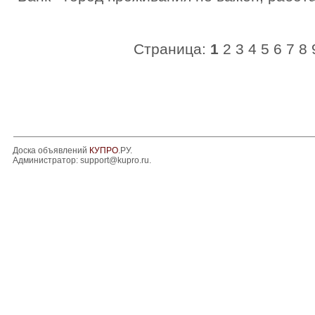
Страница:
1
2
3
4
5
6
7
8
Доска объявлений
КУПРО
.РУ.
Администратор:
support@kupro.ru
.