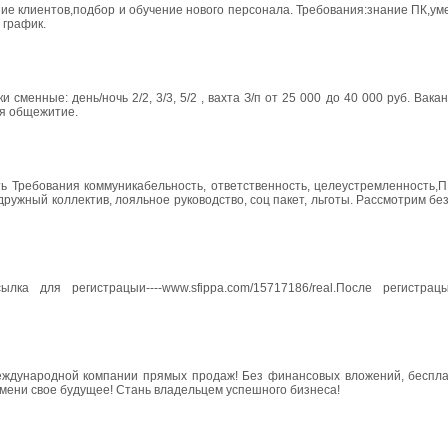
ие клиентов,подбор и обучение нового персонала. Требования:знание ПК,ум
 график.
менные: день/ночь 2/2, 3/3, 5/2 , вахта З/п от 25 000 до 40 000 руб. Вака
ся общежитие.
ь Требования коммуникабельность, ответственность, целеустремленность,П
ружный коллектив, лояльное руководство, соц пакет, льготы. Рассмотрим бе
ка для регистрацыи----www.sfippa.com/15717186/real.После регистр
еждународной компании прямых продаж! Без финансовых вложений, беспла
Измени свое будущее! Стань владельцем успешного бизнеса!