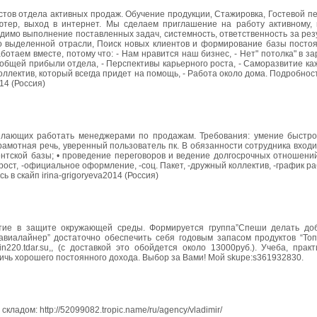
тов отдела активных продаж. Обучение продукции‚ Стажировка, Гостевой п
ютер, выход в интернет. Мы сделаем приглашение на работу активному, 
димо выполнение поставленных задач, системность, ответственность за рез
о выделенной отрасли, Поиск новых клиентов и формирование базы постоя
таем вместе, потому что: - Нам нравится наш бизнес, - Нет" потолка" в з
общей прибыли отдела, - Перспективы карьерного роста, - Саморазвитие ка
ектив, который всегда придет на помощь, - Работа около дома. Подробности 
14 (Россия)
лающих работать менеджерами по продажам. Требования: умение быстро
амотная речь, уверенный пользователь пк. В обязанности сотрудника вход
ентской базы; • проведение переговоров и ведение долгосрочных отношений
ст, -официальное оформление, -соц. Пакет, -дружный коллектив, -график ра
 в скайп irina-grigoryeva2014 (Россия)
стие в защите окружающей среды. Формируется группа”Спеши делать доб
виалайнер” достаточно обеспечить себя годовым запасом продуктов “Топ
220.tdar.su,, (с доставкой это обойдется около 13000руб.). Учеба, прак
ичь хорошего постоянного дохода. Выбор за Вами! Мой skupe:s361932830.
адом: http://52099082.tropic.name/ru/agency/vladimir/