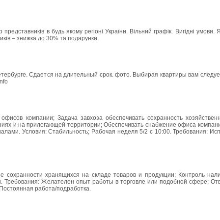
представників в будь якому регіоні України. Вільний графік. Вигідні умови. 
иків – знижка до 30% та подарунки.
етербурге. Сдается на длительный срок. фото. Выбирая квартиры вам следу
nfo
офисов компании; Задача завхоза обеспечивать сохранность хозяйственн
щениях и на прилегающей территории; Обеспечивать снабжение офиса компа
ами. Условия: Стабильность; Рабочая неделя 5/2 с 10:00. Требования: Ис
ие сохранности хранящихся на складе товаров и продукции; Контроль нали
. Требования: Желателен опыт работы в торговле или подобной сфере; Отв
 Постоянная работа/подработка.