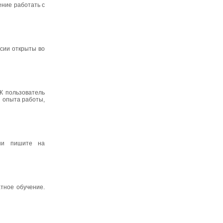
ение работать с
нсии открыты во
К пользователь
з опыта работы,
ацыи пишите на
тное обучение.