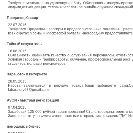
Требуется менеджер на удаленную работу. Обязанности:консультирован
людьми,четкая дикция. Условия:бесплатное онлайн-обучение,свободный
Продавец-Кассир
22.07.2015
Требуются Продавцы - Кассиры в продовольственные магазины. Графики с
всех округах Москвы и Московской области Иногородним предоставляет
Тайный покупатель
16.06.2015
Обязанности оценивать качество обслуживания персоналом, отчетност
Условия свободный график работы, обучение, профессиональный рост, д
студентов, молодых пенсионеров,
Заработок в интернете
28.05.2015
Работа заключается в рекламе товара.Товар выбираете сами.Ссыл
labaratory67@gmail.com
AVON - быстрая регистрация!
07.04.2015
Заработай 125 000 рублей гарантированно! Стань координатором в м
Заполни анкету на www.a.avonru. com или отправь смс со словом "ДА". 
помощник в бизнес