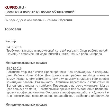
KUPRO
.RU
-
простая и понятная доска объявлений
Вы здесь:
Доска объявлений
-
Работа
-
Торговля
Торговля
Кассир
24.05.2016
Требуются кассиры в продуктовый сетевой магазин. Опыт работы не обяз
Помощь в оформлении медицинской книжки. Разные районы города.
Менеджер активных продаж
28.04.2016
Вакансия открыта в связи с расширением. Нам необходимы 7 специалис
дня. Работа Home Office. Для организации работы необходим компь
коммуникабельному, внимательному, обучаемому кандидату. Нам необхо
командной работы. Обязанности: Активные переговоры с клиентами п
Выполнение плана по прибыли, Проведение встреч с клиентами. Мы рабо
(все зависит от меня, - Ежемесячные премии при выполнении плана по 
уровня профессионализма- Хорошая атмосфера на работе, - Дружный колл
Для прохождения собеседования обращайтесь в скайп irina-grigoryeva20
Менеджер активных продаж