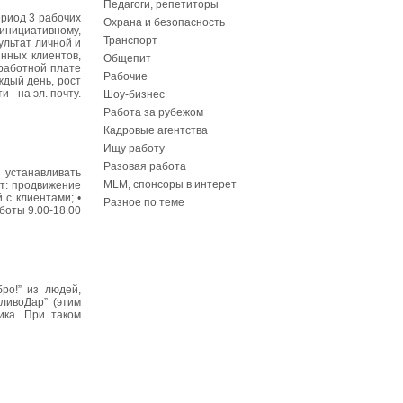
Педагоги, репетиторы
ериод 3 рабочих
Охрана и безопасность
инициативному,
Транспорт
ультат личной и
нных клиентов,
Общепит
аработной плате
Рабочие
ждый день, рост
- на эл. почту.
Шоу-бизнес
Работа за рубежом
Кадровые агентства
Ищу работу
Разовая работа
 устанавливать
MLM, спонсоры в интерет
ит: продвижение
 с клиентами; •
Разное по теме
боты 9.00-18.00
ро!” из людей,
ливоДар” (этим
тика. При таком