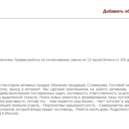
Добавить о
ателен. График работы по согласованию, смены по 12 часов.Оплата от 105 до 
тов отдела активных продаж. Обучение продукции‚ Стажировка, Гостевой п
ютер, выход в интернет. Мы сделаем приглашение на работу активному, 
димо выполнение поставленных задач, системность, ответственность за рез
о выделенной отрасли, Поиск новых клиентов и формирование базы постоя
таем вместе, потому что: - Нам нравится наш бизнес, - Нет" потолка" в з
общей прибыли отдела, - Перспективы карьерного роста, - Саморазвитие ка
ектив, который всегда придет на помощь, - Работа около дома. Подробности 
14 (Россия)