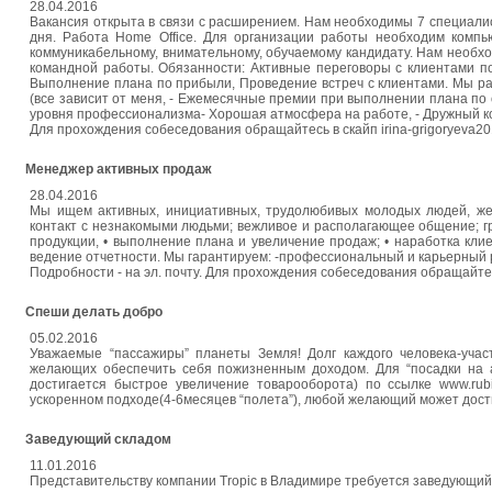
28.04.2016
Вакансия открыта в связи с расширением. Нам необходимы 7 специалис
дня. Работа Home Office. Для организации работы необходим компь
коммуникабельному, внимательному, обучаемому кандидату. Нам необхо
командной работы. Обязанности: Активные переговоры с клиентами п
Выполнение плана по прибыли, Проведение встреч с клиентами. Мы рабо
(все зависит от меня, - Ежемесячные премии при выполнении плана по 
уровня профессионализма- Хорошая атмосфера на работе, - Дружный колл
Для прохождения собеседования обращайтесь в скайп irina-grigoryeva20
Менеджер активных продаж
28.04.2016
Мы ищем активных, инициативных, трудолюбивых молодых людей, же
контакт с незнакомыми людьми; вежливое и располагающее общение; гр
продукции, • выполнение плана и увеличение продаж; • наработка кли
ведение отчетности. Мы гарантируем: -профессиональный и карьерный ро
Подробности - на эл. почту. Для прохождения собеседования обращайтесь
Спеши делать добро
05.02.2016
Уважаемые “пассажиры” планеты Земля! Долг каждого человека-уча
желающих обеспечить себя пожизненным доходом. Для “посадки на а
достигается быстрое увеличение товарооборота) по ссылке www.rubin
ускоренном подходе(4-6месяцев “полета”), любой желающий может дост
Заведующий складом
11.01.2016
Представительству компании Tropic в Владимире требуется заведующий скл