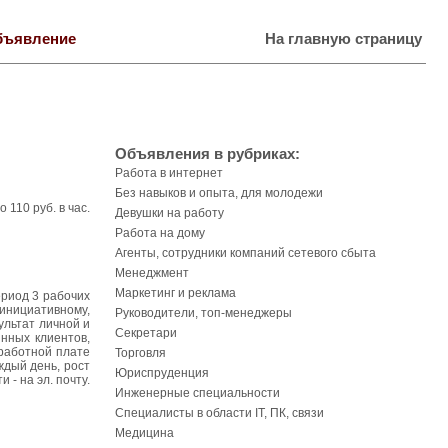
бъявление
На главную страницу
Объявления в рубриках:
Работа в интернет
Без навыков и опыта, для молодежи
110 руб. в час.
Девушки на работу
Работа на дому
Агенты, сотрудники компаний сетевого сбыта
Менеджмент
Маркетинг и реклама
ериод 3 рабочих
инициативному,
Руководители, топ-менеджеры
ультат личной и
Секретари
нных клиентов,
аработной плате
Торговля
ждый день, рост
Юриспруденция
- на эл. почту.
Инженерные специальности
Специалисты в области IT, ПК, связи
Медицина