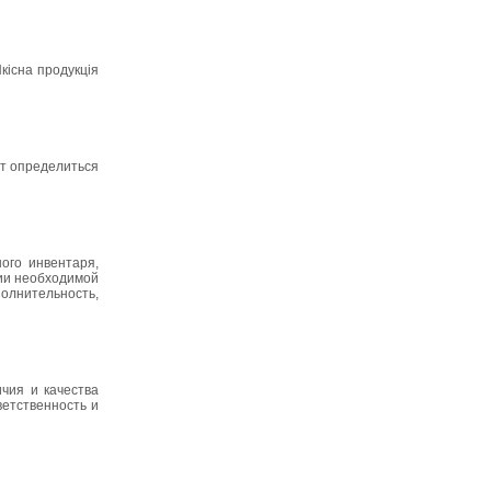
Якісна продукція
ет определиться
ого инвентаря,
нии необходимой
полнительность,
чия и качества
етственность и