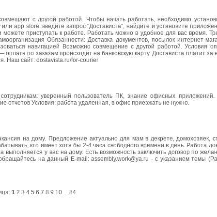
 совмещают с другой работой. Чтобы начать работать, необходимо установ
 или app store: введите запрос "Достависта", найдите и установите приложе
с и можете приступать к работе. Работать можно в удобное для вас время. Т
амоорганизация Обязанности: Доставка документов, посылок интернет-мага
ьзоваться навигацией Возможно совмещение с другой работой. Условия о
 оплата по заказам происходит на банковскую карту. Достависта платит за
Наш сайт: dostavista.ru/for-courier
 сотрудникам: уверенный пользователь ПК, знание офисных приложений. 
ие отчетов Условия: работа удаленная, в офис приезжать не нужно.
кансия на дому. Предложение актуально для мам в декрете, домохозяек, с
тывать, кто имеет хотя бы 2-4 часа свободного времени в день. Работа до
 выполняется у вас на дому. Есть возможность заключить договор по жела
ращайтесь на данный E-mail: assembly.work@ya.ru - c указанием темы (Ра
ица:
1
2
3
4
5
6
7
8
9
10
...
84