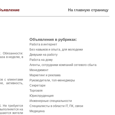
бъявление
На главную страницу
Объявления в рубриках:
Работа в интернет
Без навыков и опыта, для молодежи
. Обязанности:
Девушки на работу
аза в неделю, в
Работа на дому
Агенты, сотрудники компаний сетевого сбыта
Менеджмент
Маркетинг и реклама
ов с клиентами
Руководители, топ-менеджеры
е, активность,
Секретари
Торговля
Юриспруденция
Инженерные специальности
$. Не требуется
Специалисты в области IT, ПК, связи
 выполняется на
Медицина
лашаются жители