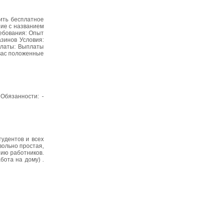
ить бесплатное
ние с названием
ребования: Опыт
зинов Условия:
платы: Выплаты
 вас положенные
Обязанности: -
тудентов и всех
вольно простая,
нию работников.
бота на дому) .