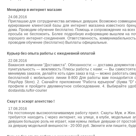
Менеджер в интернет магазин
24.08.2016
Приглашаю для сотрудничества активных девушек. Возможно совмещени
курирование клиентской базы для интернет магазина известного брен
дома. Проводим обучение бесплатно. Помощь и сопровождение на всех э
просьба не беспокоить. Более подробную информацию вышлем на почт
хорошего интернет-соединения. Ответственность, коммуникабельност
проводим обучение (бесплатно) Выплаты официальные.
Курьер без опыта работы с ежедневной оплатой
22.08.2016
Вакансия компании "Достависта". Обязанности: — доставка документо
пунктуальность — вежливость Плюсы работы с нами: — Вы самостояте
минимума заказов, делайте хоть один заказ в год — можно работать све
бесплатной с мобильного линии 8-800 Для работы вам понадобится с
Play/App Store). 2. Скачайте приложение "Работа курьером" (буква "D"
профиле и пройдите двухминутное собеседование. 4. Выбирайте удобн
dostavista.ru/for-courier
Скаут в эскорт агентство !
17.08.2016
На постоянную высокооплачиваемую работу пригл. Скауты Муж. и Жен. 
требуется находить ( через интернет, на улице, в клубе, модельные а
девушек большую роль не играет, нам нужны любые девушки от простой 
за девушку модельной внешности - 20 000 руб. Звоните или пишите, бу