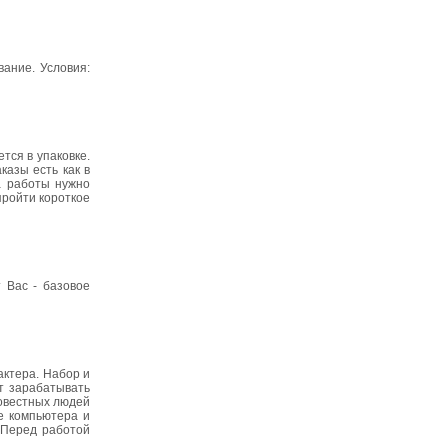
ание. Условия:
тся в упаковке.
казы есть как в
а работы нужно
пройти короткое
 Вас - базовое
ктера. Набор и
ет зарабатывать
совестных людей
е компьютера и
 Перед работой