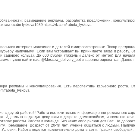
Обязанности: размещение рекламы, разработка предложений, консультиров
ам: скайп lyskova1989 https://vk.com/rabota_lyskova
посылок интернет-магазинов и деталей к микроэлектронике. Товар предлагае
урьеру наличными. Если вам устраивает вы принимаете заказ в работу. За
ри садового кольца). До 600 рублей (тяжелый далеко от метро) Для начал
грамме нужно найти нас: @Moscow_delivery_bot и зарегистрироваться. Далее 
чера рекламы и консультирования. Есть перспективы карьерного роста. От
om/rabota_lyskova
е с другой работой! Работа исключительно информационно-рекламного хара
да. Идеально подходит девушкам в декрете, домохозяйкам, и всем кто хоч
тапах работы. Работа в команде. Без каких либо рисков для Вас. Не добро
у. Требование: Возраст от 20-ти лет, умение общаться с людьми. Наличи
ь Условия: Работа ведется исключительно дома в сети. График свободный.