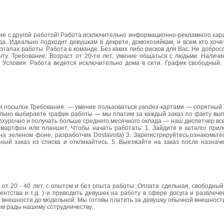
е с другой работой! Работа исключительно информационно-рекламного хара
да. Идеально подходит девушкам в декрете, домохозяйкам, и всем кто хоч
тапах работы. Работа в команде. Без каких либо рисков для Вас. Не добро
у. Требование: Возраст от 20-ти лет, умение общаться с людьми. Наличи
ь Условия: Работа ведется исключительно дома в сети. График свободный.
в и посылок Требования: — умение пользоваться yandex-картами — опрятны
льно выбираете график работы — мы платим за каждый заказ по факту вы
рхурочно и получать больше среднего месячного оклада — наш диспетчер все
мартфон или планшет. Чтобы начать работать: 1. Зайдите в каталог прил
 на зеленом фоне, разработчик Dostavista) 3. Зарегистрируйтесь,ознакомьте
ый заказ из списка и откликайтесь. 5. Выезжайте на заказ после назначе
от 20 - 40 лет, с опытом и без опыта работы. Оплата сдельная, свободный
гентства и т.д. ) и приводить девушек на работу в сфере досуга и развлеч
внешности до модельной. Мы готовы платить за девушку обычной внешности 
дем рады нашему сотрудничеству.