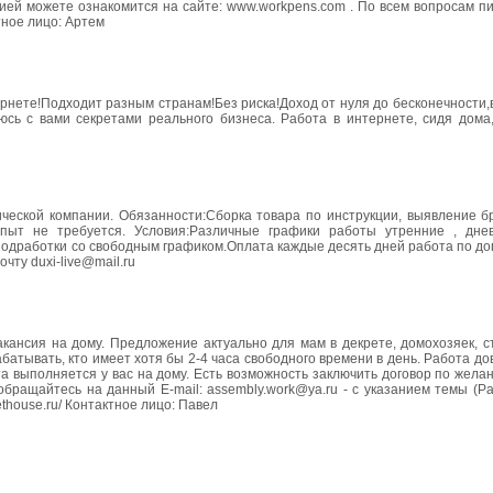
ей можете ознакомится на сайте: www.workpens.com . По всем вопросам пи
тное лицо: Артем
рнете!Подходит разным странам!Без риска!Доход от нуля до бесконечности
люсь с вами секретами реального бизнеса. Работа в интернете, сидя дома
ческой компании. Обязанности:Сборка товара по инструкции, выявление бр
 опыт не требуется. Условия:Различные графики работы утренние , дне
 подработки со свободным графиком.Оплата каждые десять дней работа по до
чту duxi-live@mail.ru
кансия на дому. Предложение актуально для мам в декрете, домохозяек, с
тывать, кто имеет хотя бы 2-4 часа свободного времени в день. Работа до
 выполняется у вас на дому. Есть возможность заключить договор по жела
ращайтесь на данный E-mail: assembly.work@ya.ru - c указанием темы (Ра
ethouse.ru/ Контактное лицо: Павел