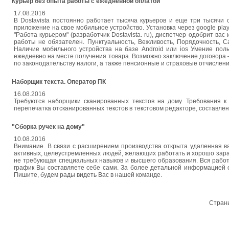
Курьер без опыта работы с ежедневной оплатой
17.08.2016
В Dostavista постоянно работает тысяча курьеров и еще три тысячи
приложение на свое мобильное устройство. Установка через google play
"Работа курьером" (разработчик Dostavista. ru), диспетчер одобрит ва
работы не обязателен. Пунктуальность, Вежливость, Порядочность, С
Наличие мобильного устройства на базе Android или ios Умение пол
ежедневно на месте получения товара. Возможно заключение договора —
по законодательству налоги, а также пенсионные и страховые отчисления. 
Наборщик текста. Оператор ПК
16.08.2016
Требуются наборщики сканированных текстов на дому. Требования к
перепечатка отсканированных текстов в текстовом редакторе, составлен
"Сборка ручек на дому"
10.08.2016
Внимание. В связи с расширением производства открыта удаленная ва
активных, целеустремленных людей, желающих работать и хорошо зараба
не требующая специальных навыков и высшего образования. Вся работа
график Вы составляете себе сами. За более детальной информацией об
Пишите, будем рады видеть Вас в нашей команде.
Стран