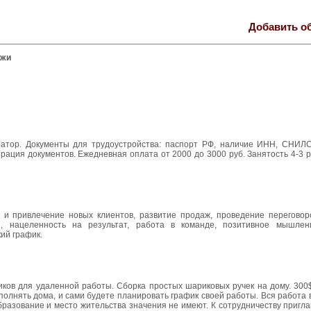
Добавить о
ежи
ратор. Документы для трудоустройства: паспорт РФ, наличие ИНН, СНИЛС
трация документов. Ежедневная оплата от 2000 до 3000 руб. Занятость 4-3 р
 и привлечение новых клиентов, развитие продаж, проведение переговор
 нацеленность на результат, работа в команде, позитивное мышлени
кий график.
иков для удаленной работы. Сборка простых шариковых ручек на дому. 300
полнять дома, и сами будете планировать график своей работы. Вся работа
образование и место жительства значения не имеют. К сотрудничеству приг