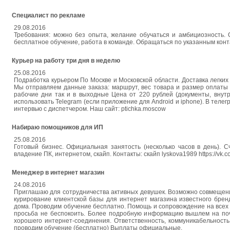
Специалист по рекламе
29.08.2016
Требования: можно без опыта, желание обучаться и амбициозность. 
бесплатное обучение, работа в команде. Обращаться по указанным контакт
Курьер на работу три дня в неделю
25.08.2016
Подработка курьером По Москве и Московской области. Доставка легких 
Мы отправляем данные заказа: маршрут, вес товара и размер оплаты к
рабочие дни так и в выходные Цена от 220 рублей (документы, внут
использовать Telegram (если приложение для Android и iphone). В теле
интервью с диспетчером. Наш сайт: ptichka.moscow
Набираю помощников для ИП
25.08.2016
Готовый бизнес. Официальная занятость (несколько часов в день). С
владение ПК, интернетом, скайп. Контакты: скайп lyskova1989 https://vk.c
Менеджер в интернет магазин
24.08.2016
Приглашаю для сотрудничества активных девушек. Возможно совмещени
курирование клиентской базы для интернет магазина известного брен
дома. Проводим обучение бесплатно. Помощь и сопровождение на всех э
просьба не беспокоить. Более подробную информацию вышлем на почт
хорошего интернет-соединения. Ответственность, коммуникабельност
проводим обучение (бесплатно) Выплаты официальные.