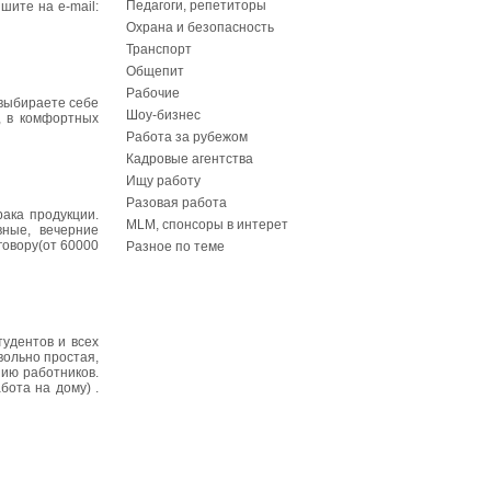
Педагоги, репетиторы
шите на e-mail:
Охрана и безопасность
Транспорт
Общепит
Рабочие
,выбираете себе
Шоу-бизнес
, в комфортных
Работа за рубежом
Кадровые агентства
Ищу работу
Разовая работа
ака продукции.
MLM, спонсоры в интерет
вные, вечерние
говору(от 60000
Разное по теме
тудентов и всех
вольно простая,
нию работников.
бота на дому) .