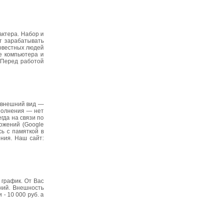
ктера. Набор и
ет зарабатывать
совестных людей
е компьютера и
 Перед работой
й внешний вид —
полнения — нет
гда на связи по
ожений (Google
сь с памяткой в
ния. Наш сайт:
 график. От Вас
ений. Внешность
- 10 000 руб. а