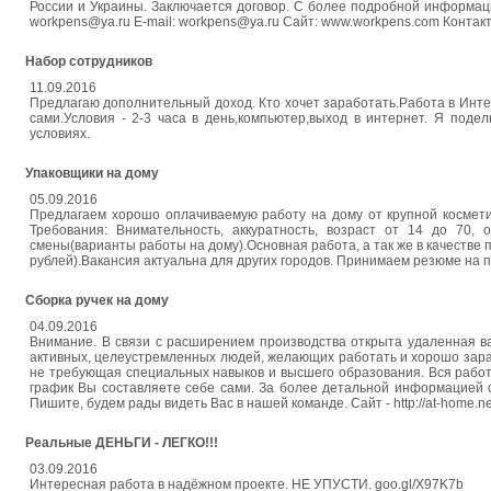
России и Украины. Заключается договор. С более подробной информаци
workpens@ya.ru E-mail: workpens@ya.ru Сайт: www.workpens.com Контак
Набор сотрудников
11.09.2016
Предлагаю дополнительный доход. Кто хочет заработать.Работа в Инте
сами.Условия - 2-3 часа в день,компьютер,выход в интернет. Я поде
условиях.
Упаковщики на дому
05.09.2016
Предлагаем хорошо оплачиваемую работу на дому от крупной космети
Требования: Внимательность, аккуратность, возраст от 14 до 70,
смены(варианты работы на дому).Основная работа, а так же в качестве
рублей).Вакансия актуальна для других городов. Принимаем резюме на по
Сборка ручек на дому
04.09.2016
Внимание. В связи с расширением производства открыта удаленная ва
активных, целеустремленных людей, желающих работать и хорошо зараба
не требующая специальных навыков и высшего образования. Вся работа
график Вы составляете себе сами. За более детальной информацией об
Пишите, будем рады видеть Вас в нашей команде. Сайт - http://at-home.n
Реальные ДЕНЬГИ - ЛЕГКО!!!
03.09.2016
Интересная работа в надёжном проекте. НЕ УПУСТИ. goo.gl/X97K7b