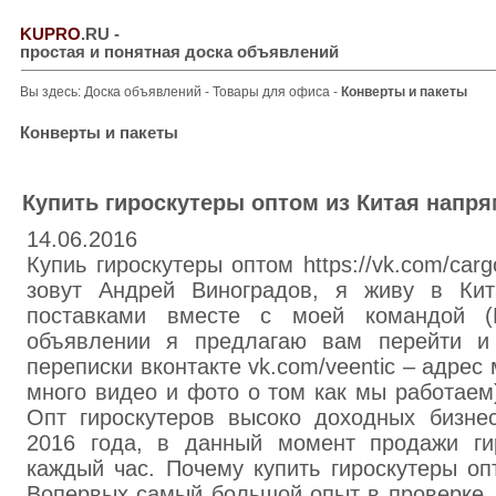
KUPRO
.RU
-
простая и понятная доска объявлений
Вы здесь:
Доска объявлений
-
Товары для офиса
-
Конверты и пакеты
Конверты и пакеты
Купить гироскутеры оптом из Китая напр
14.06.2016
Купиь гироскутеры оптом https://vk.com/ca
зовут Андрей Виноградов, я живу в Ки
поставками вместе с моей командой (
объявлении я предлагаю вам перейти и
переписки вконтакте vk.com/veentic – адрес
много видео и фото о том как мы работаем).
Опт гироскутеров высоко доходных бизне
2016 года, в данный момент продажи гир
каждый час. Почему купить гироскутеры о
Вопервых самый большой опыт в проверке,