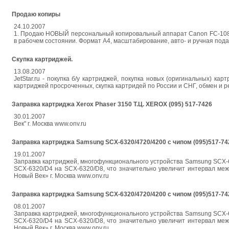
Продаю копиры
24.10.2007
1. Продаю НОВЫЙ персональный копировальный аппарат Canon FC-108 200
в рабочем состоянии. Формат А4, масштабирование, авто- и ручная подач
Скупка картриджей.
13.08.2007
JetStar.ru - покупка б/у картриджей, покупка новых (оригинальных) к
картриджей просроченных, скупка картридей по России и СНГ, обмен и р
Заправка картриджа Xerox Phaser 3150 Т.Ц. XEROX (095) 517-7426
30.01.2007
Век" г. Москва www.onv.ru
Заправка картриджа Samsung SCX-6320/4720/4200 с чипом (095)517-74
19.01.2007
Заправка картриджей, многофункционального устройства Samsung SCX-6
SCX-6320/D4 на SCX-6320/D8, что значительно увеличит интервал межд
Новый Век» г. Москва www.onv.ru
Заправка картриджа Samsung SCX-6320/4720/4200 с чипом (095)517-74
08.01.2007
Заправка картриджей, многофункционального устройства Samsung SCX-6
SCX-6320/D4 на SCX-6320/D8, что значительно увеличит интервал межд
Новый Век» г. Москва www.onv.ru