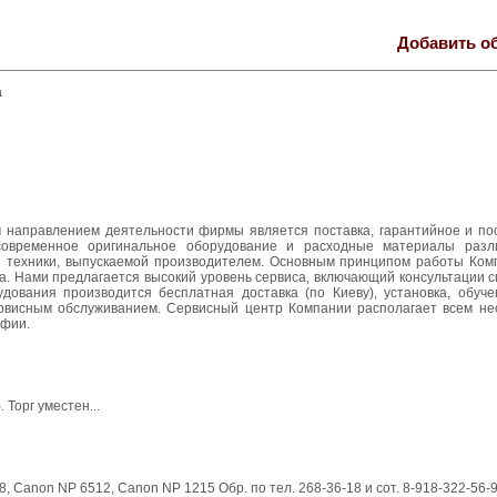
Добавить о
а
ым направлением деятельности фирмы является поставка, гарантийное и по
современное оригинальное оборудование и расходные материалы разл
 техники, выпускаемой производителем. Основным принципом работы Ком
а. Нами предлагается высокий уровень сервиса, включающий консультации 
дования производится бесплатная доставка (по Киеву), установка, обуче
ервисным обслуживанием. Сервисный центр Компании располагает всем н
афии.
 Торг уместен...
8, Canon NP 6512, Canon NP 1215 Обр. по тел. 268-36-18 и сот. 8-918-322-56-