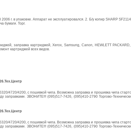
6 г. в упаковке. Аппарат не эксплуатировался. 2. Б/у копир SHARP SF2114 
а бумаги. Торг.
артриджей, заправка картриджей, Xerox, Samsung, Canon, HEWLETT PACKARD,
емонт картриджей всех видов.
26.Тех.Центр
320/4720/4200, с пошивкой чипа. Возможна заправка и прошивка чипа старт
у заправками. ЗВОНИТЕ!!! (095)517-7426, (095)410-2790 Торгово-Техничес
26.Тех.Центр
320/4720/4200, с пошивкой чипа. Возможна заправка и прошивка чипа старт
у заправками. ЗВОНИТЕ!!! (095)517-7426, (095)410-2790 Торгово-Техничес