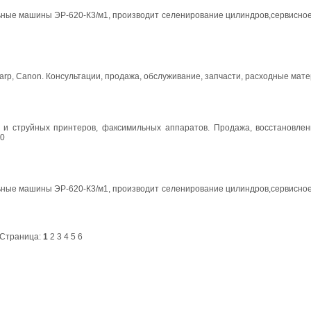
ые машины ЭР-620-К3/м1, производит селенирование цилиндров,сервисное
arp, Canon. Консультации, продажа, обслуживание, запчасти, расходные мат
 и струйных принтеров, факсимильных аппаратов. Продажа, восстановлен
60
ые машины ЭР-620-К3/м1, производит селенирование цилиндров,сервисное
Страница:
1
2
3
4
5
6