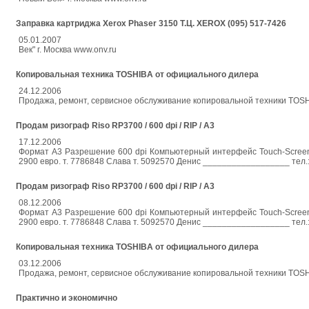
Заправка картриджа Xerox Phaser 3150 Т.Ц. XEROX (095) 517-7426
05.01.2007
Век" г. Москва www.onv.ru
Копировальная техника TOSHIBA от официального дилера
24.12.2006
Продажа, ремонт, сервисное обслуживание копировальной техники TOSHI
Продам ризограф Riso RP3700 / 600 dpi / RIP / А3
17.12.2006
Формат A3 Разрешение 600 dpi Компьютерный интерфейс Touch-Screen 
2900 евро. т. 7786848 Слава т. 5092570 Денис __________________ тел.:
Продам ризограф Riso RP3700 / 600 dpi / RIP / А3
08.12.2006
Формат A3 Разрешение 600 dpi Компьютерный интерфейс Touch-Screen 
2900 евро. т. 7786848 Слава т. 5092570 Денис __________________ тел.:
Копировальная техника TOSHIBA от официального дилера
03.12.2006
Продажа, ремонт, сервисное обслуживание копировальной техники TOSHI
Практично и экономично