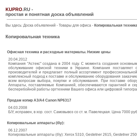
KUPRO
.RU
-
простая и понятная доска объявлений
Вы здесь:
Доска объявлений
-
Товары для офиса
-
Копировальная техник
Копировальная техника
Офисная техника и расходные материалы. Низкие цены
20.04.2012
Компания "Астекс" создана в 2004 году. С момента создания основн
обслуживание офисной техники в Украине. Компания поставляет 
производителей и предлагает полный ассортимент профессиональной
комплексный подход к поставке и обслуживанию оборудования заказчик
всем вопросам выбора, покупки и обслуживания. При поставке обору
Аппараты, поставляемые Компанией, обеспечиваются гарантией и с
бесперебойной работы оргтехники Вашего офиса или цифровой типогр
Продам копир А3/А4 Canon NP6317
04.03.2008
Б/У, исправен, в хор. сост. Самовывоз со ст. м. Павелецкая. Цена 7000 руб.
Копировальные аппараты (б\у):
06.12.2007
Копировальные аппараты (б\у): Xerox 5310, Gestetner 2615, Gestetner 250