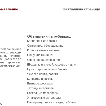
бъявление
На главную страницу
Объявления в рубриках:
Канцелярские товары
Оргтехника, оборудование
слегарантийное
Копировальная техника
ичных ведущих
Пишущие машинки
пании является
специалистов по
Офисное оборудование
ние персонала.
Шкафы для ключей, кассовые ящики
еобходимым для
Бухгалтерские книги и бланки
Чековая лента, ролики
Конверты и пакеты
Бизнес-аксессуары
Тетради и блокноты
Расходные материалы
Упаковочные материалы
Информационные стенды, таблички
95