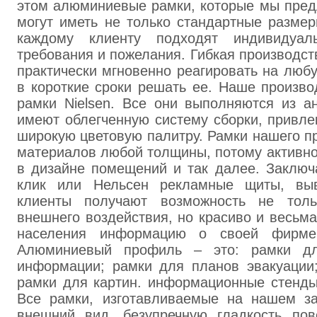
этом алюминиевые рамки, которые мы пред
могут иметь не только стандартные разме
каждому клиенту подходят индивидуал
требования и пожелания. Гибкая производст
практически мгновенно реагировать на люб
в короткие сроки решать ее. Наше произво
рамки Nielsen. Все они выполняются из а
имеют облегченную систему сборки, привл
широкую цветовую палитру. Рамки нашего п
материалов любой толщины, потому активно
в дизайне помещений и так далее. Заклю
клик или Нельсен рекламные щиты, выв
клиенты получают возможность не толь
внешнего воздействия, но красиво и весьм
населения информацию о своей фирме,
Алюминиевый профиль – это: рамки д
информации; рамки для планов эвакуации
рамки для картин. информационные стенд
Все рамки, изготавливаемые на нашем за
внешний вид, безупречную гладкость пов