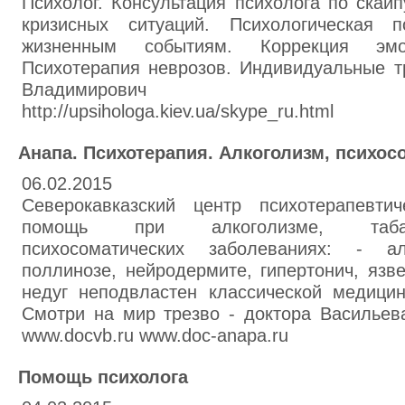
Психолог. Консультация психолога по скай
кризисных ситуаций. Психологическая 
жизненным событиям. Коррекция эмоц
Психотерапия неврозов. Индивидуальные т
Владимирович sadovsk
http://upsihologa.kiev.ua/skype_ru.html
Анапа. Психотерапия. Алкоголизм, психос
06.02.2015
Северокавказский центр психотерапевти
помощь при алкоголизме, табако
психосоматических заболеваниях: - ал
поллинозе, нейродермите, гипертонич, язв
недуг неподвластен классической медици
Смотри на мир трезво - доктора Васильев
www.docvb.ru www.doc-anapa.ru
Помощь психолога