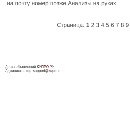
на почту номер позже.Анализы на руках.
Страница:
1
2
3
4
5
6
7
8
9
Доска объявлений
КУПРО
.РУ.
Администратор:
support@kupro.ru
.