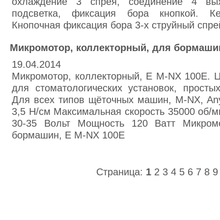
охлаждение 3 спрея, соединение 4 вых
подсветка, фиксация бора кнопкой. Ке
Кнопочная фиксация бора 3-x струйный спр
Микромотор, коллекторный, для бормашин
19.04.2014
Микромотор, коллекторный, Е M-NX 100E. Ц
для стоматологических установок, просты
Для всех типов щёточных машин, M-NX, A
3,5 Н/см Максимальная скорость 35000 об/м
30-35 Вольт Мощность 120 Ватт Микромо
бормашин, Е M-NX 100E
Страница:
1
2
3
4
5
6
7
8
9