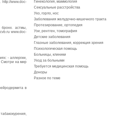
Гинекология, маммология
http://www.doc-
Сексуальные расстройства
Ухо, горло, нос
Заболевания желудочно-кишечного тракта
Протезирование, ортопедия
 бронх. астмы,
Узи, рентген, томография
cvb.ru www.doc-
Детские заболевания
Глазные заболевания, коррекция зрения
Психологическая помощь
Больницы, клиники
ях: - аллергии,
Уход за больными
е Смотри на мир
Требуется медицинская помощь
Доноры
Разное по теме
 нейродермита в
 табакокурения,