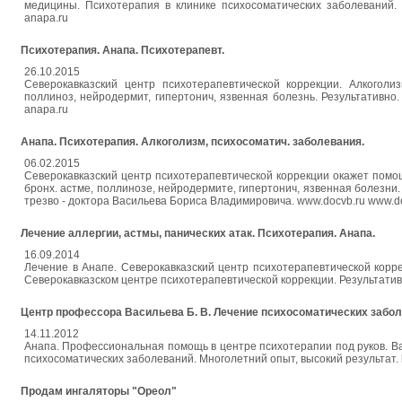
медицины. Психотерапия в клинике психосоматических заболеваний. П
anapa.ru
Психотерапия. Анапа. Психотерапевт.
26.10.2015
Северокавказский центр психотерапевтической коррекции. Алкоголиз
поллиноз, нейродермит, гипертонич, язвенная болезнь. Результативно.
anapa.ru
Анапа. Психотерапия. Алкоголизм, психосоматич. заболевания.
06.02.2015
Северокавказский центр психотерапевтической коррекции окажет помощь
бронх. астме, поллинозе, нейродермите, гипертонич, язвенная болезни
трезво - доктора Васильева Бориса Владимировича. www.docvb.ru www.d
Лечение аллергии, астмы, панических атак. Психотерапия. Анапа.
16.09.2014
Лечение в Анапе. Северокавказский центр психотерапевтической корре
Северокавказском центре психотерапевтической коррекции. Результативн
Центр профессора Васильева Б. В. Лечение психосоматических забол
14.11.2012
Анапа. Профессиональная помощь в центре психотерапии под руков. Вас
психосоматических заболеваний. Многолетний опыт, высокий результат. http
Продам ингаляторы "Ореол"