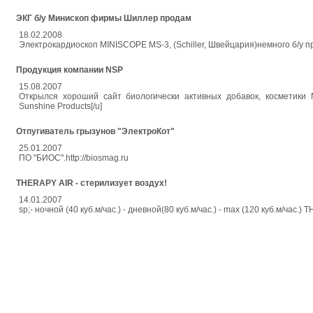
ЭКГ б/у Минископ фирмы Шиллер продам
18.02.2008
Электрокардиоскоп MINISCOPE MS-3, (Schiller, Швейцария)немного б/у п
Продукция компании NSP
15.08.2007
Открылся хороший сайт биологически активных добавок, косметики Natri
Sunshine Products[/u]
Отпугиватель грызунов "ЭлектроКот"
25.01.2007
ПО "БИОС".http://biosmag.ru
THERAPY AIR - стерилизует воздух!
14.01.2007
sp;- ночной (40 куб.м/час.) - дневной(80 куб.м/час.) - max (120 куб.м/час