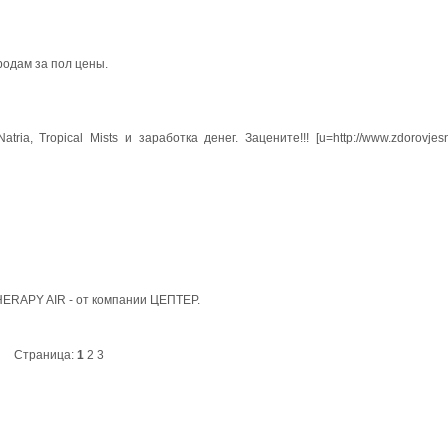
родам за пол цены.
a, Tropical Mists и заработка денег. Зацените!!! [u=http://www.zdorovjesn
.) THERAPY AIR - от компании ЦЕПТЕР.
Страница:
1
2
3