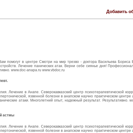
Добавить о
Вам помогут в центре Смотри на мир трезво - доктора Васильева Бориса 
асстройств. Лечение панических атак. Верни себе сиянье дня! Профессион
тивно. www.doc-anapa.ru www.vbdoc.ru
певт.
пия. Лечение в Анапе. Северокавказский центр психотерапевтической корр
ипертонической, язвенной болезни в анапском научно практическом центре
нические атаки. Многолетний опыт, надежный результат. Результативно. w
ой астмы
пия. Лечение в Анапе. Северокавказский центр психотерапевтической корр
ипертонической, язвенной болезни в анапском научно практическом центре