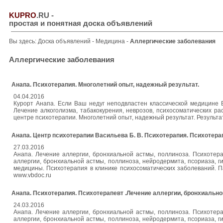
KUPRO
.RU
-
простая и понятная доска объявлений
Вы здесь:
Доска объявлений
-
Медицина
-
Аллергические заболевания
Аллергические заболевания
Анапа. Психотерапия. Многолетний опыт, надежный результат.
04.04.2016
Курорт Анапа. Если Ваш недуг неподвластен классической медицине 
Лечение алкоголизма, табакокурения, неврозов, психосоматических р
центре психотерапии. Многолетний опыт, надежный результат. Результа
Анапа. Центр психотерапии Васильева Б. В. Психотерапия. Психотера
27.03.2016
Анапа. Лечение аллергии, бронхиальной астмы, поллиноза. Психотера
аллергии, бронхиальной астмы, поллиноза, нейродермита, псориаза, г
медицины. Психотерапия в клинике психосоматических заболеваний. Па
www.vbdoc.ru
Анапа. Психотерапия. Психотерапевт .Лечение аллергии, бронхиальн
24.03.2016
Анапа. Лечение аллергии, бронхиальной астмы, поллиноза. Психотера
аллергии, бронхиальной астмы, поллиноза, нейродермита, псориаза, г