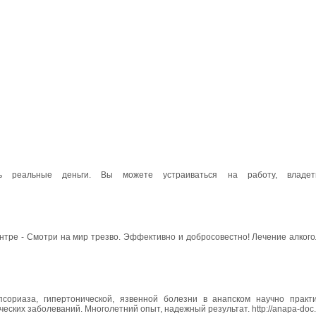
ть реальные деньги. Вы можете устраиваться на работу, владе
нтре - Смотри на мир трезво. Эффективно и добросовестно! Лечение алког
псориаза, гипертонической, язвенной болезни в анапском научно практ
ских заболеваний. Многолетний опыт, надежный результат. http://anapa-doc.