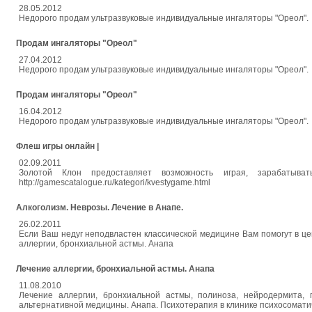
28.05.2012
Недорого продам ультразвуковые индивидуальные ингаляторы "Ореол".
Продам ингаляторы "Ореол"
27.04.2012
Недорого продам ультразвуковые индивидуальные ингаляторы "Ореол".
Продам ингаляторы "Ореол"
16.04.2012
Недорого продам ультразвуковые индивидуальные ингаляторы "Ореол".
Флеш игры онлайн |
02.09.2011
Золотой Клон предоставляет возможность играя, зарабатыва
http://gamescatalogue.ru/kategori/kvestygame.html
Алкоголизм. Неврозы. Лечение в Анапе.
26.02.2011
Если Ваш недуг неподвластен классической медицине Вам помогут в це
аллергии, бронхиальной астмы. Анапа
Лечение аллергии, бронхиальной астмы. Анапа
11.08.2010
Лечение аллергии, бронхиальной астмы, полиноза, нейродермита, 
альтернативной медицины. Анапа. Психотерапия в клинике психосоматиче