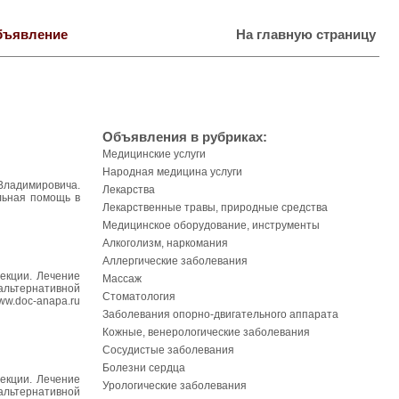
бъявление
На главную страницу
Объявления в рубриках:
Медицинские услуги
Народная медицина услуги
Владимировича.
Лекарства
альная помощь в
Лекарственные травы, природные средства
Медицинское оборудование, инструменты
Алкоголизм, наркомания
Аллергические заболевания
екции. Лечение
Массаж
 альтернативной
Стоматология
ww.doc-anapa.ru
Заболевания опорно-двигательного аппарата
Кожные, венерологические заболевания
Сосудистые заболевания
Болезни сердца
екции. Лечение
Урологические заболевания
 альтернативной