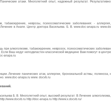
анические атаки. Многолетний опыт, надежный результат. Результативно. 
м, табакокурение, неврозы, психосоматические заболевания: - аллергия,
 Лечение в Анапе. Центр доктора Васильева. Б. В. www.doc-anapa.ru www.do
 при алкоголизме, табакокурении, неврозох, психосоматических заболевани
. .Если Ваш недуг неподвластен классической медицине Вам помогут в центр
oc-anapa.ru
кции..Лечение панических атак, аллергии, бронхиальной астмы, полиноза,
о. www.doc-anapa.ru www. docvb.ru
еваний.
ильева Б. В. Многолетний опыт, высокий результат. В Лечение алкоголизма,
://www.docvb.ru http://doc-anapa.ru http://www.x.docvb.ru/