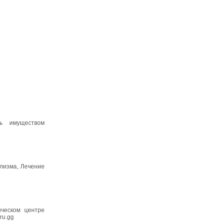
ть имуществом
олизма, Лечение
ическом центре
ru.gg