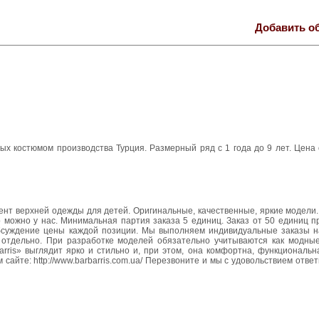
Добавить о
ых костюмом производства Турция. Размерный ряд с 1 года до 9 лет. Цена 
нт верхней одежды для детей. Оригинальные, качественные, яркие модели. 
о можно у нас. Минимальная партия заказа 5 единиц. Заказ от 50 единиц 
обсуждение цены каждой позиции. Мы выполняем индивидуальные заказы 
я отдельно. При разработке моделей обязательно учитываются как модные
rris» выглядит ярко и стильно и, при этом, она комфортна, функциональн
айте: http://www.barbarris.com.ua/ Перезвоните и мы с удовольствием отве