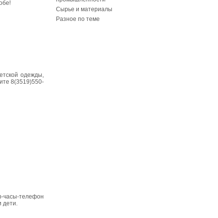
обе!
Сырье и материалы
Разное по теме
детской одежды,
ните 8(3519)550-
р-часы-телефон
 дети.