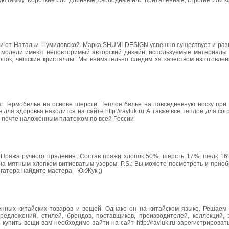
ю гамму. Короткие или длинные, свободные или приталенные, строгие или к
ьи от Натальи Шумиловской. Марка SHUMI DESIGN успешно существует и раз
се модели имеют неповторимый авторский дизайн, используемые материалы 
лопок, чешские кристаллы. Мы внимательно следим за качеством изготовле
а. Термобелье на основе шерсти. Теплое белье на повседневную носку при
для здоровья находится на сайте http://ravluk.ru А также все теплое для сог
по почте наложенным платежом по всей России
. Пряжа ручного прядения. Состав пряжи хлопок 50%, шерсть 17%, шелк 16
ана мятным хлопком витиеватым узором. P.S.: Вы можете посмотреть и прио
гатора найдите мастера - ЮкЖук ;)
нных китайских товаров и вещей. Однако он на китайском языке. Решаем 
 предложений, стилей, брендов, поставщиков, производителей, коллекций,
упить вещи вам необходимо зайти на сайт http://ravluk.ru зарегистрироваться