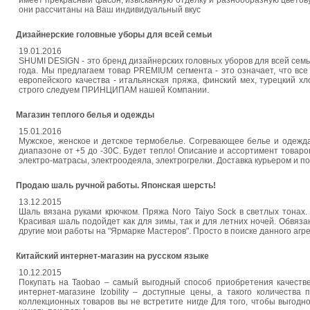
имеет прекрасный фасон, изысканную отделку и разнообразную цветову
они рассчитаны на Ваш индивидуальный вкус
Дизайнерские головные уборы для всей семьи
19.01.2016
SHUMI DESIGN - это бренд дизайнерских головных уборов для всей сем
года. Мы предлагаем товар PREMIUM сегмента - это означает, что в
европейского качества - итальянская пряжа, финский мех, турецкий х
строго следуем ПРИНЦИПАМ нашей Компании.
Магазин теплого белья и одежды
15.01.2016
Мужское, женское и детское термобелье. Согревающее белье и одежд
диапазоне от +5 до -30С. Будет тепло! Описание и ассортимент товаров 
электро-матрасы, электроодеяла, электрогрелки. Доставка курьером и 
Продаю шаль ручной работы. Японская шерсть!
13.12.2015
Шаль вязана руками крючком. Пряжа Noro Taiyo Sock в светлых тонах
Красивая шаль подойдет как для зимы, так и для летних ночей. Обвяз
другие мои работы на "Ярмарке Мастеров". Просто в поиске данного агре
Китайский интернет-магазин на русском языке
10.12.2015
Покупать на Taobao – самый выгодный способ приобретения качестве
интернет-магазине Izobility – доступные цены, а такого количества
коллекционных товаров вы не встретите нигде Для того, чтобы выгодно к