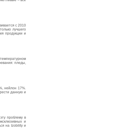
окетливые – все
вивается с 2010
только лучшего
ния продукции и
 температурном
ревания: пледы,
%, нейлон 17%.
брести данную и
эту проблему в
 эксклюзивных и
 на Izobility и