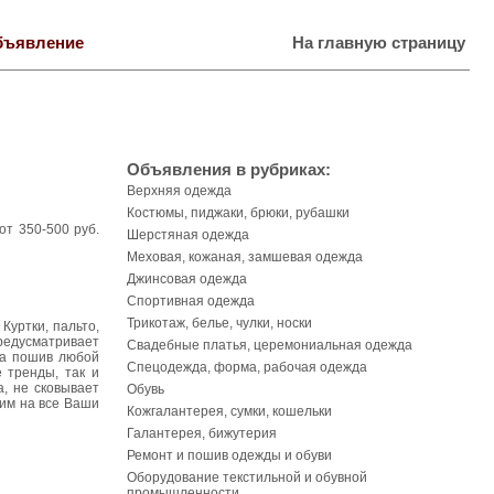
бъявление
На главную страницу
Объявления в рубриках:
Верхняя одежда
Костюмы, пиджаки, брюки, рубашки
от 350-500 руб.
Шерстяная одежда
Меховая, кожаная, замшевая одежда
Джинсовая одежда
Спортивная одежда
Трикотаж, белье, чулки, носки
Куртки, пальто,
предусматривает
Свадебные платья, церемониальная одежда
на пошив любой
Спецодежда, форма, рабочая одежда
 тренды, так и
а, не сковывает
Обувь
тим на все Ваши
Кожгалантерея, сумки, кошельки
Галантерея, бижутерия
Ремонт и пошив одежды и обуви
Оборудование текстильной и обувной
промышленности