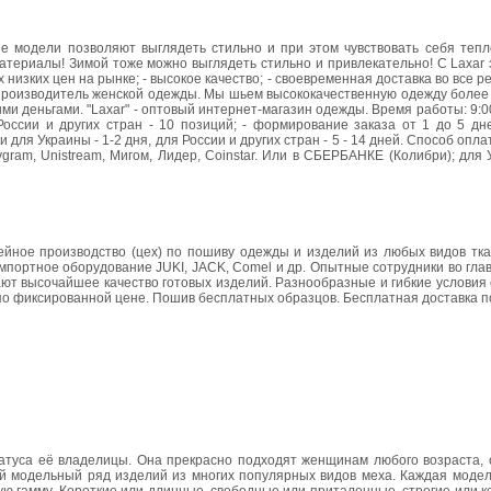
е модели позволяют выглядеть стильно и при этом чувствовать себя тепл
териалы! Зимой тоже можно выглядеть стильно и привлекательно! С Laxar 
х низких цен на рынке; - высокое качество; - своевременная доставка во все 
и производитель женской одежды. Мы шьем высококачественную одежду более
и деньгами. "Laxar" - оптовый интернет-магазин одежды. Время работы: 9:0
России и других стран - 10 позиций; - формирование заказа от 1 до 5 дн
для Украины - 1-2 дня, для России и других стран - 5 - 14 дней. Способ опла
gram, Unistream, Мигом, Лидер, Сoinstar. Или в СБЕРБАНКЕ (Колибри); для 
ое производство (цех) по пошиву одежды и изделий из любых видов тка
мпортное оборудование JUKI, JACK, Comel и др. Опытные сотрудники во глав
ют высочайшее качество готовых изделий. Разнообразные и гибкие условия
по фиксированной цене. Пошив бесплатных образцов. Бесплатная доставка п
статуса её владелицы. Она прекрасно подходят женщинам любого возраста,
ий модельный ряд изделий из многих популярных видов меха. Каждая модел