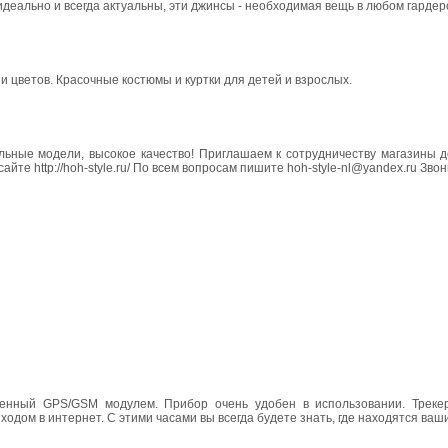
еально и всегда актуальны, эти джинсы - необходимая вещь в любом гардер
и цветов. Красочные костюмы и куртки для детей и взрослых.
ильные модели, высокое качество! Приглашаем к сотрудничеству магазины 
те http://hoh-style.ru/ По всем вопросам пишите hoh-style-nl@yandex.ru Зво
оенный GPS/GSM модулем. Прибор очень удобен в использовании. Треке
одом в интернет. С этими часами вы всегда будете знать, где находятся ваши