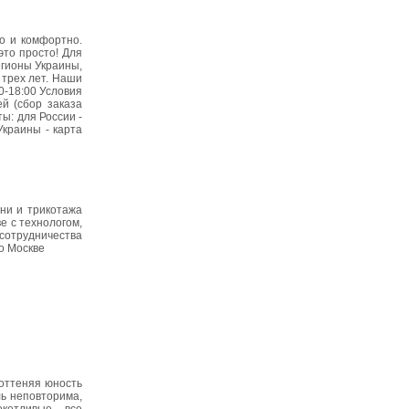
о и комфортно.
это просто! Для
регионы Украины,
 трех лет. Наши
0-18:00 Условия
ей (cбор заказа
ты: для России -
Украины - карта
ни и трикотажа
е с технологом,
 сотрудничества
о Москве
 оттеняя юность
ь неповторима,