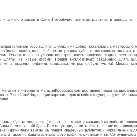
 и элитного жилья в Санкт-Петербурге: элитные квартиры в аренду. тел.(
расивый головной убор (шляпу, шляпку)?» - добро пожаловать в мастерскую 
 (шляп, шапок, шляпок, беретов, ушанок, кубанок, кокошников, пилоток, ке
казам. Ремонт головных уборов: перекрой, восстановление формы, реставра
е шляпы на новые формы. Пошив эксклюзивных свадебных шляп, шляп
кипы, ермолки, суфийки, камилавки, митры, клобуки, куколи). Москва, ме
ш магазин в интернете МагазинКроссовок.Ком доставляет кеды адидас клим
ластях Российской Федерации зарекомендовав себя как супер надежный прода
зина.
прос : «Где можно сшить ( пошить, изготовить) красивый свадебный головн
 Анны Семенихиной! Здесь Вам могут предложить: Изготовление по индивид
еха. Принимаем заказы на пошив свадебных вуалеток и коктейльных шля
ям, а также по Вашим эскизам, фотографиям, рисункам и т.п. Сотрудничаем