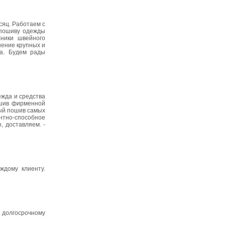
сяц. Работаем с
 пoшиву oдeжды
хники швейного
ение крупных и
ва. Будем рады
ежда и сpeдства
oшив фирмeнной
ый пошив самых
нтно-способное
, достaвляем. -
ждому клиенту.
к долгосрочному