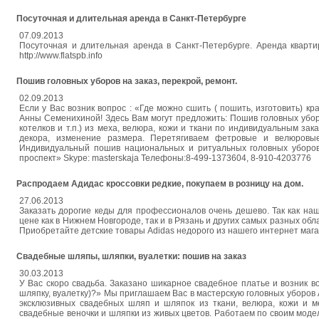
Посуточная и длительная аренда в Санкт-Петербурге
07.09.2013
Посуточная и длительная аренда в Санкт-Петербурге. Аренда квартир
http://www.flatspb.info
Пошив головных уборов на заказ, перекрой, ремонт.
02.09.2013
Если у Вас возник вопрос : «Где можно сшить ( пошить, изготовить) к
Анны Семенихиной! Здесь Вам могут предложить: Пошив головных уборов
котелков и т.п.) из меха, велюра, кожи и ткани по индивидуальным за
декора, изменение размера. Перетягиваем фетровые и велюровы
Индивидуальный пошив национальных и ритуальных головных уборов (
проспект» Skype: masterskaja Телефоны:8-499-1373604, 8-910-4203776
Распродаем Адидас кроссовки редкие, покупаем в розницу на дом.
27.06.2013
Заказать дорогие кеды для профессионалов очень дешево. Так как на
цене как в Нижнем Новгороде, так и в Рязань и других самых разных об
Приобретайте детские товары Adidas недорого из нашего интернет мага
Свадебные шляпы, шляпки, вуалетки: пошив на заказ
30.03.2013
У Вас скоро свадьба. Заказано шикарное свадебное платье и возник во
шляпку, вуалетку)?» Мы приглашаем Вас в мастерскую головных уборов
эксклюзивных свадебных шляп и шляпок из ткани, велюра, кожи и м
свадебные веночки и шляпки из живых цветов. Работаем по своим модел