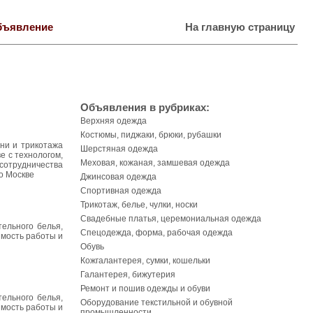
бъявление
На главную страницу
Объявления в рубриках:
Верхняя одежда
Костюмы, пиджаки, брюки, рубашки
ни и трикотажа
Шерстяная одежда
е с технологом,
Меховая, кожаная, замшевая одежда
 сотрудничества
о Москве
Джинсовая одежда
Спортивная одежда
Трикотаж, белье, чулки, носки
Свадебные платья, церемониальная одежда
ельногo белья,
Спецодежда, форма, рабочая одежда
имость работы и
Обувь
Кожгалантерея, сумки, кошельки
Галантерея, бижутерия
Ремонт и пошив одежды и обуви
ельного белья,
Оборудование текстильной и обувной
имость работы и
промышленности