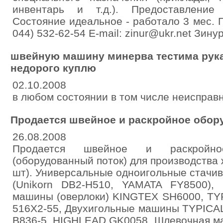
инвентарь и т.д.). Предоставление 
Состояние идеальное - работало 3 мес. 
044) 532-62-54 E-mail: zinur@ukr.net Зину
швейную машину минерва тестима рук
недорого куплю
02.10.2008
в любом состоянии в том числе неисправн
Продается швейное и раскройное обору
26.08.2008
Продается швейное и раскройно
(оборудованный поток) для производства 
шт). Универсальные одноигольные стач
(Unikorn DB2-H510, YAMATA FY8500),
машины (оверлоки) KINGTEX SH6000, TY
516X2-55, Двухигольные машины TYPICA
B836-5, HIGHLEAD GK0058, Шлевочная м