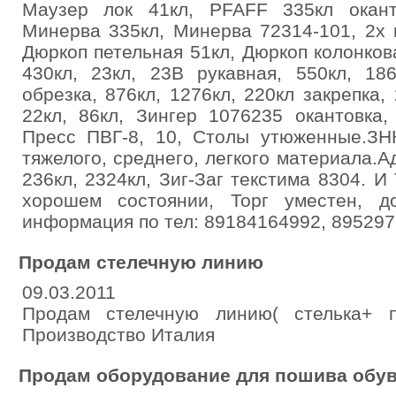
Маузер лок 41кл, PFAFF 335кл окант
Минерва 335кл, Минерва 72314-101, 2х 
Дюркоп петельная 51кл, Дюркоп колонкова
430кл, 23кл, 23В рукавная, 550кл, 18
обрезка, 876кл, 1276кл, 220кл закрепка, 
22кл, 86кл, Зингер 1076235 окантовка,
Пресс ПВГ-8, 10, Столы утюженные.ЗН
тяжелого, среднего, легкого материала.А
236кл, 2324кл, Зиг-Заг текстима 8304. И
хорошем состоянии, Торг уместен, д
информация по тел: 89184164992, 895297
Продам стелечную линию
09.03.2011
Продам стелечную линию( стелька+ п
Производство Италия
Продам оборудование для пошива обу