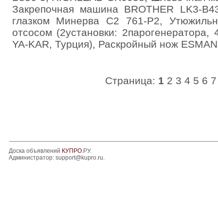
Закрепочная машина BROTHER LK3-B43
глазком Минерва C2 761-P2, Утюжильн
отсосом (2установки: 2парогенератора, 4
YA-KAR, Турция), Раскройный нож ESMAN
Страница:
1
2
3
4
5
6
7
Доска объявлений
КУПРО
.РУ.
Администратор:
support@kupro.ru
.