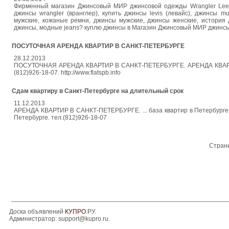
Фирменный магазин Джинсовый МИР джинсовой одежды Wrangler Lee Le
джинсы wrangler (вранглер), купить джинсы levis (левайс), джинсы 
мужские, кожаные ремни, джинсы мужские, джинсы женские, история 
джинсы, модные jeans? куплю джинсы в Магазин Джинсовый МИР джинсы W
ПОСУТОЧНАЯ АРЕНДА КВАРТИР В САНКТ-ПЕТЕРБУРГЕ
28.12.2013
ПОСУТОЧНАЯ АРЕНДА КВАРТИР В САНКТ-ПЕТЕРБУРГЕ. АРЕНДА КВАРТИР В 
(812)926-18-07. http://www.flatspb.info
Сдам квартиру в Санкт-Петербурге на длительный срок
11.12.2013
АРЕНДА КВАРТИР В САНКТ-ПЕТЕРБУРГЕ. ... база квартир в Петербурге.
Петербурге. тел.(812)926-18-07
Стран
Доска объявлений
КУПРО
.РУ.
Администратор:
support@kupro.ru
.