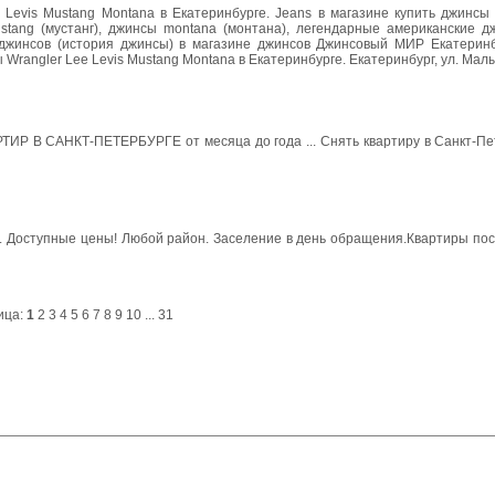
vis Mustang Montana в Екатеринбурге. Jeans в магазине купить джинсы le
mustang (мустанг), джинсы montana (монтана), легендарные американские 
джинсов (история джинсы) в магазине джинсов Джинсовый МИР Екатеринбу
rangler Lee Levis Mustang Montana в Екатеринбурге. Екатеринбург, ул. Мал
САНКТ-ПЕТЕРБУРГЕ от месяца до года ... Снять квартиру в Санкт-Петер
 Доступные цены! Любой район. Заселение в день обращения.Квартиры посу
ица:
1
2
3
4
5
6
7
8
9
10
...
31