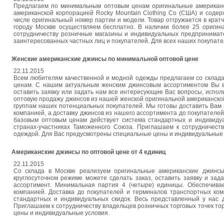
Предлагаем по минимальным оптовым ценам оригинальные американ
американской корпорацией Rocky Mountain Clothing Co (США) и соде
числе оригинальный номер партии и модели. Товар отгружается в кратч
городу Москве осуществляем бесплатно. В наличии более 25 ориги
сотрудничеству розничные магазины и индивидуальных предпринимате
заинтересованных частных лиц и покупателей. Для всех наших покупате
Женские американские джинсы по минимальной оптовой цене
22.11.2015
Всем любителям качественной и модной одежды предлагаем со склада
ценам. С нашим актуальным женским джинсовым ассортиментом Вы все
оставить заявку или задать нам все интересующие Вас вопросы, испол
оптовую продажу джинсов из нашей женской оригинальной американской
группам наших потенциальных покупателей. Мы готовы доставить Вам
компанией, а доставку джинсов из нашего ассортимента до покупателе
базовым оптовым ценам действует система стандартных и индивиду
странах-участниках Таможенного Союза. Приглашаем к сотрудничеств
одеждой. Для Вас предусмотрены специальные цены и индивидуальные 
Американские джинсы по оптовой цене от 4 единиц
22.11.2015
Со склада в Москве реализуем оригинальные американские джинс
круглосуточном режиме можете сделать заказ, оставить заявку и за
ассортимент. Минимальная партия 4 (четыре) единицы. Обеспечива
компанией. Доставка до покупателей и терминалов транспортных ко
стандартных и индивидуальных скидок. Весь представленный у нас 
Приглашаем к сотрудничеству владельцев розничных торговых точек то
цены и индивидуальные условия.