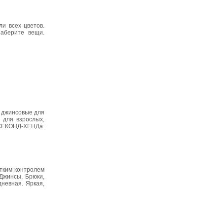
и всех цветов.
аберите вещи.
и джинсовые для
ы для взрослых,
 СЕКОНД-ХЕНДа:
етким контролем
 Джинсы, Брюки,
дневная. Яркая,