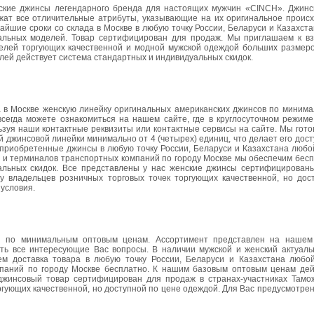
ские джинсы легендарного бренда для настоящих мужчин «CINCH». Джин
ржат все отличительные атрибуты, указывающие на их оригинальное происх
айшие сроки со склада в Москве в любую точку России, Беларуси и Казахста
нальных моделей. Товар сертифицирован для продаж. Мы приглашаем к в
лей торгующих качественной и модной мужской одеждой больших размеров
лей действует система стандартных и индивидуальных скидок.
 в Москве женскую линейку оригинальных американских джинсов по миним
гда можете ознакомиться на нашем сайте, где в круглосуточном режиме 
ьзуя наши контактные реквизиты или контактные сервисы на сайте. Мы гот
 джинсовой линейки минимально от 4 (четырех) единиц, что делает его до
 приобретенные джинсы в любую точку России, Беларуси и Казахстана любо
й и терминалов транспортных компаний по городу Москве мы обеспечим бес
альных скидок. Все представлены у нас женские джинсы сертифицирован
у владельцев розничных торговых точек торгующих качественной, но дос
условия.
ы по минимальным оптовым ценам. Ассортимент представлен на нашем 
дать все интересующие Вас вопросы. В наличии мужской и женский актуал
ем доставка товара в любую точку России, Беларуси и Казахстана любо
мпаний по городу Москве бесплатно. К нашим базовым оптовым ценам дей
джинсовый товар сертифицирован для продаж в странах-участниках Тамо
ргующих качественной, но доступной по цене одеждой. Для Вас предусмотр