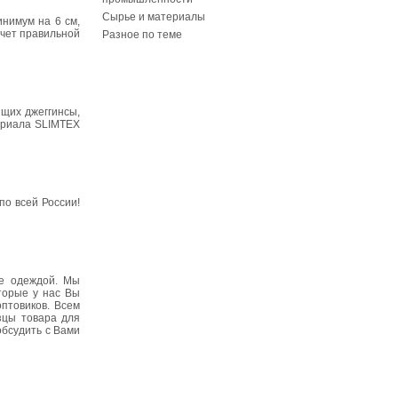
Сырье и материалы
инимум на 6 см,
счет правильной
Разное по теме
щих джеггинсы,
териала SLIMTEX
о всей России!
не одеждой. Мы
торые у нас Вы
птовиков. Всем
зцы товара для
обсудить с Вами