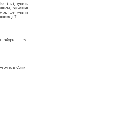
e (ли), купить
джинсы, рубашки
рг. Где купить
ышева д.7
бурге ... тел.
точно в Санкт-