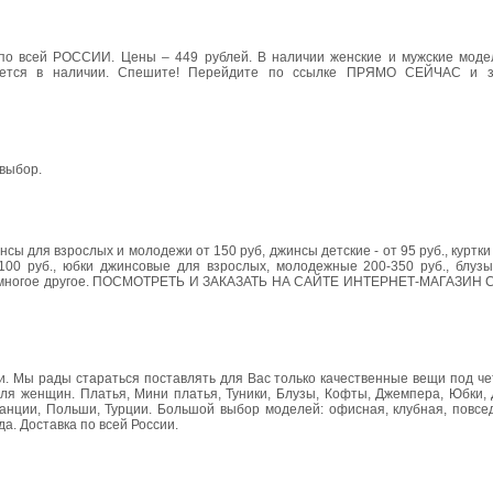
по всей РОССИИ. Цены – 449 рублей. В наличии женские и мужские модел
ается в наличии. Спешите! Перейдите по ссылке ПРЯМО СЕЙЧАС и з
 выбор.
 для взрослых и молодежи от 150 руб, джинсы детские - от 95 руб., куртк
т 100 руб., юбки джинсовые для взрослых, молодежные 200-350 руб., блуз
б. и многое другое. ПОСМОТРЕТЬ И ЗАКАЗАТЬ НА САЙТЕ ИНТЕРНЕТ-МАГАЗИН
ии. Мы рады стараться поставлять для Вас только качественные вещи под ч
для женщин. Платья, Мини платья, Туники, Блузы, Кофты, Джемпера, Юбки,
ранции, Польши, Турции. Большой выбор моделей: офисная, клубная, повсе
а. Доставка по всей России.