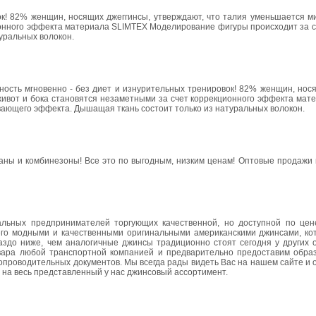
ок! 82% женщин, носящих джеггинсы, утверждают, что талия уменьшается м
ционного эффекта материала SLIMTEX Моделирование фигуры происходит за 
уральных волокон.
ость мгновенно - без диет и изнурительных тренировок! 82% женщин, нося
 живот и бока становятся незаметными за счет коррекционного эффекта ма
вающего эффекта. Дышащая ткань состоит только из натуральных волокон.
ны и комбинезоны! Все это по выгодным, низким ценам! Оптовые продажи п
уальных предпринимателей торгующих качественной, но доступной по це
его модными и качественными оригинальными американскими джинсами, ко
здо ниже, чем аналогичные джинсы традиционно стоят сегодня у других о
вара любой транспортной компанией и предварительно предоставим обра
сопроводительных документов. Мы всегда рады видеть Вас на нашем сайте и 
 на весь представленный у нас джинсовый ассортимент.