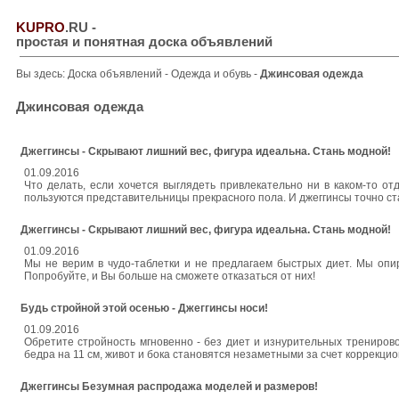
KUPRO
.RU
-
простая и понятная доска объявлений
Вы здесь:
Доска объявлений
-
Одежда и обувь
-
Джинсовая одежда
Джинсовая одежда
Джеггинсы - Скрывают лишний вес, фигура идеальна. Стань модной!
01.09.2016
Что делать, если хочется выглядеть привлекательно ни в каком-то о
пользуются представительницы прекрасного пола. И джеггинсы точно 
Джеггинсы - Скрывают лишний вес, фигура идеальна. Стань модной!
01.09.2016
Мы не верим в чудо-таблетки и не предлагаем быстрых диет. Мы опи
Попробуйте, и Вы больше на сможете отказаться от них!
Будь стройной этой осенью - Джеггинсы носи!
01.09.2016
Обретите стройность мгновенно - без диет и изнурительных трениров
бедра на 11 см, живот и бока становятся незаметными за счет коррекцио
Джеггинсы Безумная распродажа моделей и размеров!