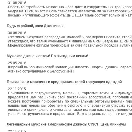
31.08.2016
Обретите стройность мгновенно - без диет и изнурительных трениров
бедра на 11 см, живот и бока становятся незаметными за счет коррек
посадки и утягивающего эффекта. Дышащая ткань состоит только из нат
Будь стройной, носи Джеггинсы!
30.08.2016
Джеггинсы Безумная распродажа моделей и размеров! Обретите стройн
утверждают, что талия уменьшается минимум на 6 см, бедра на 11 см,
Моделирование фигуры происходит за счет правильной посадки и утяги
Мужские джинсы оптом! По выгодным ценам!
25.05.2016
Широкий выбор джинсовой коллекции! Жилетки, шорты, джинсы, сарафа
Активно сотрудничаем с Белоруссией !
Приглашаем магазины и предпринимателей торгующих одеждой
22.11.2015
Приглашаем к сотрудничеству магазины, торговые точки и индивид
предлагаем Вам расширить свой постоянный ассортимент, пополнив 
можете постоянно приобретать по специальным оптовым ценам - гора
нашим партнерам мы обеспечим быструю и оперативную отгрузку то
оценки его оригинального качества, а также полный пакет качественно-
условия сотрудничества и предоставить Вам специальные цены и скидки
Легендарные мужские американские джинсы CINCH цена минимум
22.11.2015