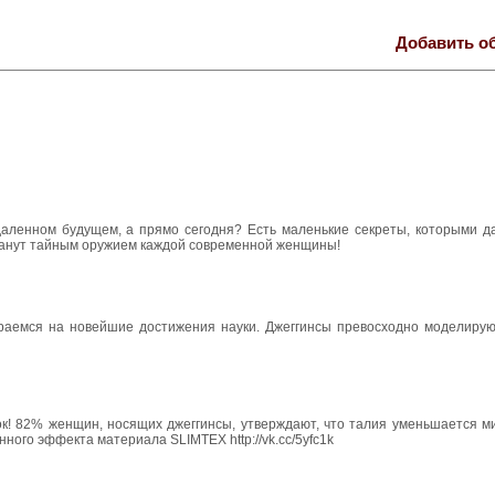
Добавить о
тдаленном будущем, а прямо сегодня? Есть маленькие секреты, которыми д
станут тайным оружием каждой современной женщины!
раемся на новейшие достижения науки. Джеггинсы превосходно моделирую
ок! 82% женщин, носящих джеггинсы, утверждают, что талия уменьшается м
нного эффекта материала SLIMTEX http://vk.cc/5yfc1k