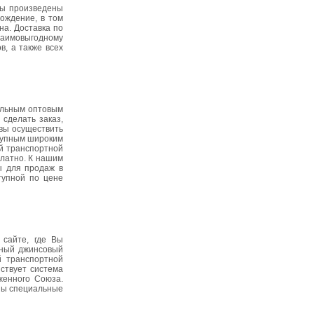
сы произведены
ождение, в том
на. Доставка по
заимовыгодному
, а также всех
альным оптовым
сделать заказ,
овы осуществить
ступным широким
й транспортной
платно. К нашим
ы для продаж в
тупной по цене
сайте, где Вы
ьный джинсовый
й транспортной
ствует система
женного Союза.
ены специальные