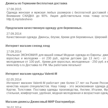
Джинсы из Германии бесплатная доставка
17.08.2015
Одежда женская и мужская любых размеров с бесплатной доставкой 
Внимание СКИДКА до 90%. Акция действительна пока товар ост
http://j.mp/sdeshevo
Предлагаем качественную одежду для беременных.
27.09.2014
Качественная одежда. Джинсы, блузки, брюки для беременных. Широкий
Интернет магазин секонд хенд
17.09.2014
Реальная ЭКОНОМИЯ для вашей семьи! Модная одежда из Европы: джинсы
взрослых и молодежи - от 230 руб., куртки детские (до 13 лет) - о
молодежные от 100 руб., брюки для взрослых, молодежные - 250 ру
www.ledy-s.ru Доставка по РФ. Мы работаем легально!
Интерент магазин одежды Valenti-M
02.05.2014
Интернет магазин Valenti-M работает уже более 17 лет на Рынке Росс
качества наших специалистов. Наш товар - это эксклюзивная одежда 
Куртки, Толстовки. Поставка одежды производства, Англии, Италии, Ф
стильная, комфортная, удобная, модная молодежная и возрастная одежд
Магазин джинсы Джинсовый МИР Екатеринбург.
26.02.2014