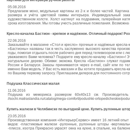
Картины для интерьера ручной работы
05.08.2016
Предлагаем моно, модульные картины из 2-х и более частей. Картина 
размера и учёта цветовой гаммы интерьера. Индивидуальный зака
художественном холсте. Холст натянут на подрамник, галерейная нат
срока изготовления. Мы готовы учесть различные пожелания. Возможна 
Кресло-качалка Бастион - крепкое и надёжное. Отличный подарок! Розн
22.06.2016
Заказывайте в магазине «Стол и кресло» прочные и надёжные кресла-ка
«Бастионы» названы так в честь заслуженно высокого качества произв
годы, помогая отдыхать после рабочего дня перед телевизором или с лю
уважаемого Вами человека? Подарите ему кресло-качалку «Бастион»! Эт
натуральное дерево. Обивки: экокожа. Кресла «Бастион» служат годам
России и Беларуси. Заказы принимаются через e-mail, сайт или по 
именно Вам модель. У Вас есть магазин и Вы хотите продавать кресла-
по Вашему первому запросу. Приглашаем дилеров для постоянного сотру
Подушка Классическая малая
11.06.2016
Подушка из меморикса размером 60х40х13 см. Производитель 
//sochi.matraslandia.ru/catalog/mega-comfort/podushki-ortopedicheskie/pod
Купить жалюзи в Челябинске по выгодной цене. Купить рулонные што
23.05.2016
Производственная компания «ИнтерьерСервис» имеет 16 летний опыт 
видов: -пластиковые жалюзи -рулонные, рулонные шторы -вертикаль
-плиссе, изотра Прекрасно украсят окна на кухне, в спальне, на балк