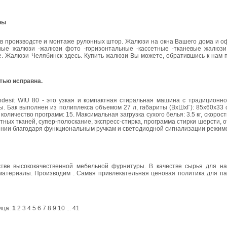
ры
в производсте и монтаже рулонных штор. Жалюзи на окна Вашего дома и о
ные жалюзи -жалюзи фото -горизонтальные -кассетные -тканевые жалюзи
оне. Жалюзи Челябинск здесь. Купить жалюзи Вы можете, обратившись к нам
тью исправна.
desit WIU 80 - это узкая и компактная стиральная машина с традиционн
. Бак выполнен из полиплекса объемом 27 л, габариты (ВxШxГ): 85x60x33 
количество программ: 15. Максимальная загрузка сухого белья: 3.5 кг, скоро
ных тканей, супер-полоскание, экспресс-стирка, программа стирки шерсти, о
лении благодаря функциональным ручкам и светодиодной сигнализации режим
тве высококачественной мебельной фурнитуры. В качестве сырья для н
атериалы. Производим . Самая привлекательная ценовая политика для па
ица:
1
2
3
4
5
6
7
8
9
10
...
41