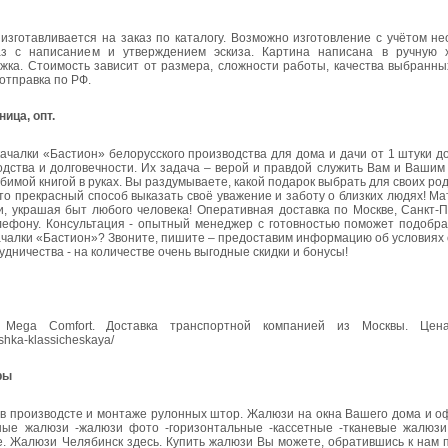
изготавливается на заказ по каталогу. Возможно изготовление с учётом н
з с написанием и утверждением эскиза. Картина написана в ручную 
яжка. Стоимость зависит от размера, сложности работы, качества выбранн
отправка по РФ.
ица, опт.
чалки «Бастион» белорусского производства для дома и дачи от 1 штуки до
одства и долговечности. Их задача – верой и правдой служить Вам и Вашим
бимой книгой в руках. Вы раздумываете, какой подарок выбрать для своих ро
о прекрасный способ выказать своё уважение и заботу о близких людях! Ма
и, украшая быт любого человека! Оперативная доставка по Москве, Санкт-П
телефону. Консультация - опытный менеджер с готовностью поможет подобр
качалки «Бастион»? Звоните, пишите – предоставим информацию об условиях
дничества - на количестве очень выгодные скидки и бонусы!
Mega Comfort. Доставка транспортной компанией из Москвы. Цена
ushka-klassicheskaya/
ры
в производсте и монтаже рулонных штор. Жалюзи на окна Вашего дома и о
ные жалюзи -жалюзи фото -горизонтальные -кассетные -тканевые жалюзи
оне. Жалюзи Челябинск здесь. Купить жалюзи Вы можете, обратившись к нам