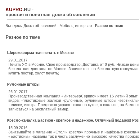
KUPRO
.RU
-
простая и понятная доска объявлений
Вы здесь:
Доска объявлений
-
Мебель, интерьер
-
Разное по теме
Разное по теме
Широкоформатная печать в Москве
29.01.2017
Печать УФ в Москве. Свое производство. Доставка от 0 руб. Низкие цен
бесплатная доставка по Москве. Запишитесь на бесплатную консультац
купить постер, холст печать)
Рулонные шторы
26.01.2017
Производственная компания «ИнтерьерСервис» имеет 16 летний опыт 
видов: -пластиковые жалюзи -рулонные, рулонные шторы -вертикаль
-плиссе, изотра Прекрасно украсят окна на кухне, в спальне, на балк
записаться на бесплатный замер.
Кресло-качалка Бастион - крепкое и надёжное. Отличный подарок! Розн
15.09.2016
Заказывайте в магазине «Стол и кресло» прочные и надёжные кресла-ка
«Бастионы» названы так в честь заслуженно высокого качества произв