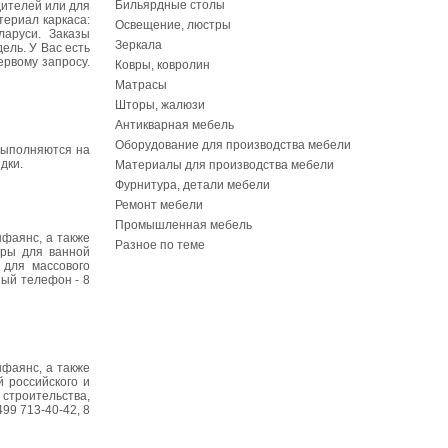
Бильярдные столы
дителей или для
териал каркаса:
Освещение, люстры
ларуси. Заказы
Зеркала
ель. У Вас есть
ервому запросу.
Ковры, ковролин
Матрасы
Шторы, жалюзи
Антикварная мебель
Оборудование для производства мебели
 выполняются на
дки.
Материалы для производства мебели
Фурнитура, детали мебели
Ремонт мебели
Промышленная мебель
нфаянс, а также
Разное по теме
ары для ванной
 для массового
ный телефон - 8
нфаянс, а также
 российского и
строительства,
99 713-40-42, 8