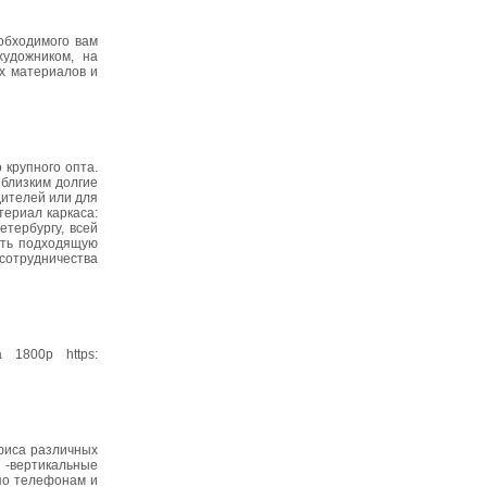
еобходимого вам
художником, на
ых материалов и
 крупного опта.
 близким долгие
дителей или для
териал каркаса:
етербургу, всей
ать подходящую
 сотрудничества
 1800р https:
фиса различных
 -вертикальные
 по телефонам и