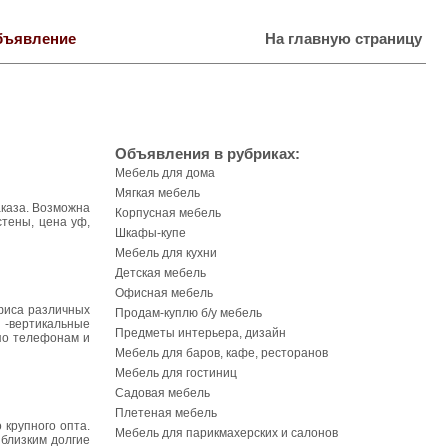
бъявление
На главную страницу
Объявления в рубриках:
Мебель для дома
Мягкая мебель
аказа. Возможна
Корпусная мебель
стены, цена уф,
Шкафы-купе
Мебель для кухни
Детская мебель
Офисная мебель
фиса различных
Продам-куплю б/у мебель
 -вертикальные
Предметы интерьера, дизайн
 по телефонам и
Мебель для баров, кафе, ресторанов
Мебель для гостиниц
Садовая мебель
Плетеная мебель
 крупного опта.
Мебель для парикмахерских и салонов
 близким долгие