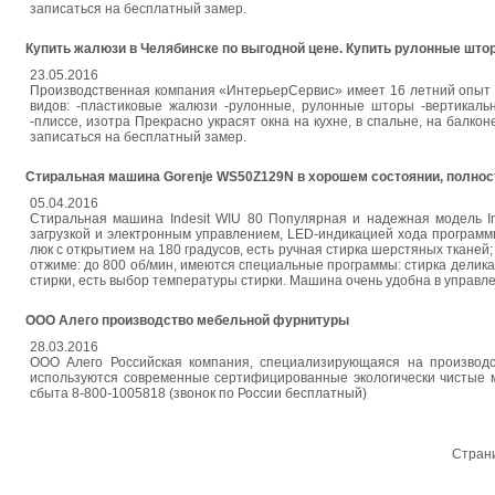
записаться на бесплатный замер.
Купить жалюзи в Челябинске по выгодной цене. Купить рулонные што
23.05.2016
Производственная компания «ИнтерьерСервис» имеет 16 летний опыт 
видов: -пластиковые жалюзи -рулонные, рулонные шторы -вертикаль
-плиссе, изотра Прекрасно украсят окна на кухне, в спальне, на балк
записаться на бесплатный замер.
Стиральная машина Gorenje WS50Z129N в хорошем состоянии, полнос
05.04.2016
Стиральная машина Indesit WIU 80 Популярная и надежная модель In
загрузкой и электронным управлением, LED-индикацией хода программы
люк с открытием на 180 градусов, есть ручная стирка шерстяных тканей; 
отжиме: до 800 об/мин, имеются специальные программы: стирка деликат
стирки, есть выбор температуры стирки. Машина очень удобна в управ
ООО Алего производство мебельной фурнитуры
28.03.2016
ООО Алего Российская компания, специализирующаяся на производс
используются современные сертифицированные экологически чистые м
сбыта 8-800-1005818 (звонок по России бесплатный)
Стран