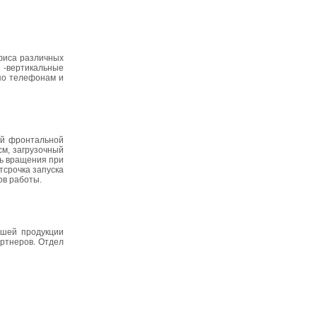
фиса различных
 -вертикальные
 по телефонам и
ой фронтальной
см, загрузочный
сть вращения при
тсрочка запуска
ов работы.
ашей продукции
ртнеров. Отдел