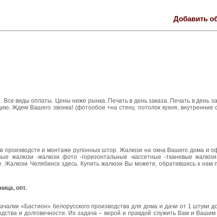
Добавить о
ы. Все виды оплаты. Цены ниже рынка. Печать в день заказа. Печать в день з
ию. Ждем Вашего звонка! (фотообои +на стену, потолок кухня, внутренние 
в производсте и монтаже рулонных штор. Жалюзи на окна Вашего дома и о
ные жалюзи -жалюзи фото -горизонтальные -кассетные -тканевые жалюзи
оне. Жалюзи Челябинск здесь. Купить жалюзи Вы можете, обратившись к нам
ица, опт.
чалки «Бастион» белорусского производства для дома и дачи от 1 штуки до
одства и долговечности. Их задача – верой и правдой служить Вам и Вашим