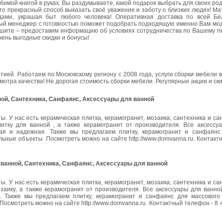
бимой книгой в руках. Вы раздумываете, какой подарок выбрать для своих ро
о прекрасный способ выказать своё уважение и заботу о близких людях! Ма
одами, украшая быт любого человека! Оперативная доставка по всей Бе
тный менеджер с готовностью поможет подобрать подходящую именно Вам мод
пишите – предоставим информацию об условиях сотрудничества по Вашему п
чень выгодные скидки и бонусы!
тией. Работаем по Московскому региону с 2008 года, услуги сборки мебели
мотра качества! Не дорогая стоимость сборки мебели. Регулярные акции и ски
нной, Сантехника, Санфаянс, Аксессуары для ванной
. У нас есть керамическая плитка, керамогранит, мозаика, сантехника и са
тку для ванной , а также керамогранит от производителя. Все аксессу
ная и надежная. Также мы предлагаем плитку, керамогранит и санфаянс
льные объекты. Посмотреть можно на сайте http://www.domvanna.ru. Контакт
я ванной, Сантехника, Санфаянс, Аксессуары для ванной
. У нас есть керамическая плитка, керамогранит, мозаика, сантехника и са
аику, а также керамогранит от производителя. Все аксессуары для ванной
. Также мы предлагаем плитку, керамогранит и санфаянс для массового 
осмотреть можно на сайте http://www.domvanna.ru. Контактный телефон - 8 4