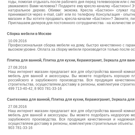
годы, помогая отдыхать после рабочего дня перед телевизором или с лю
уважаемого Вами человека? Подарите ему кресло-качалку «Бастион»! Эт
натуральное дерево. Обивки: экокожа. Кресла «Бастион» служат г
принимаются через e-mail, сайт или по телефону. Консультация - опы
магазин и Вы хотите продавать кресла-качалки «Бастион»? Звоните, 
Приглашаем дилеров для постоянного сотрудничества - на количестве о
Сборка мебели в Москве
10.09.2016
Профессиональная сборка мебели на дому, быстро качественно с гаран
высоком уровне. Оплата за сборку мебели производится только после ос
Плитка для ванной, Плитка для кухни, Керамогранит, Зеркала для ва
27.08.2016
Наш интернет магазин предлагает все для обустройства ванной комнаты
мебель для ванной и аксессуары. Вы можете подобрать хорошую пли
российского и зарубежного производства. Вся продукция качествен
строительства, осуществляем доставку в регионы, комплектуем строите
499 713-40-42, 8 903 781-33-16
Сантехника для ванной, Плитка для кухни, Керамогранит, Зеркала дл
27.08.2016
Наш интернет магазин предлагает все для обустройства ванной комнаты
мебель для ванной и аксессуары. Вы можете подобрать недорогую моз
зарубежного производства. Вся продукция качественная и надежная
осуществляем доставку в регионы, комплектуем строительные объекты. П
903 781-33-16