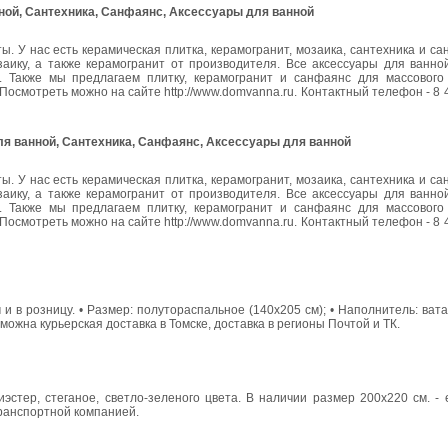
нной, Сантехника, Санфаянс, Аксессуары для ванной
. У нас есть керамическая плитка, керамогранит, мозаика, сантехника и са
ику, а также керамогранит от производителя. Все аксессуары для ванной
. Также мы предлагаем плитку, керамогранит и санфаянс для массового 
осмотреть можно на сайте http://www.domvanna.ru. Контактный телефон - 8 4
для ванной, Сантехника, Санфаянс, Аксессуары для ванной
. У нас есть керамическая плитка, керамогранит, мозаика, сантехника и са
ику, а также керамогранит от производителя. Все аксессуары для ванной
. Также мы предлагаем плитку, керамогранит и санфаянс для массового 
осмотреть можно на сайте http://www.domvanna.ru. Контактный телефон - 8 4
в розницу. • Размер: полутораспальное (140х205 см); • Наполнитель: вата
зможна курьерская доставка в Томске, доставка в регионы Почтой и ТК.
эстер, стеганое, светло-зеленого цвета. В наличии размер 200х220 см. -
 транспортной компанией.