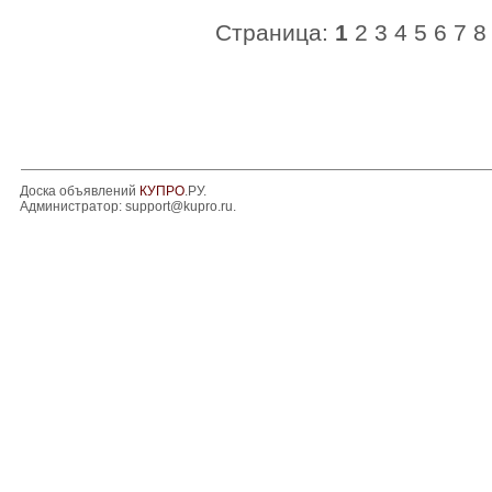
Страница:
1
2
3
4
5
6
7
8
Доска объявлений
КУПРО
.РУ.
Администратор:
support@kupro.ru
.