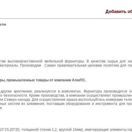
Добавить о
ели
тве высококачественной мебельной фурнитуры. В качестве сырья для н
атериалы. Производим . Самая привлекательная ценовая политика для па
уры, промышленные товары от компании АлюПС.
 другие крепления, реализуется в комплектах. Фурнитура производится 
 по безопасности. Кроме производства, в компании осуществляют промышле
 Северо-запада. Для осуществления заказа воспользуйтесь номерами теле
ных систем из алюминия, поставщик оборудования и инструмента для пр
и.
*15,20*20, толщиной стенки 1,2, круглой 16мм), имитирующие элементы гор