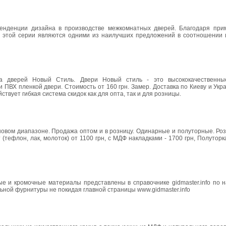
нденции дизайна в производстве межкомнатных дверей. Благодаря пр
и этой серии являются одними из наилучших предложений в соотношении ц
 дверей Новый Стиль. Двери Новый стиль - это высококачественные
ВХ пленкой двери. Стоимость от 160 грн. Замер. Доставка по Киеву и Укра
вует гибкая система скидок как для опта, так и для розницы.
овом диапазоне. Продажа оптом и в розницу. Одинарные и полуторные. Роз
 (тефлон, лак, молоток) от 1100 грн, с МДФ накладками - 1700 грн, Полуторк
е и кромочные материалы представлены в справочнике gidmaster.info по 
ной фурнитуры не покидая главной страницы www.gidmaster.info