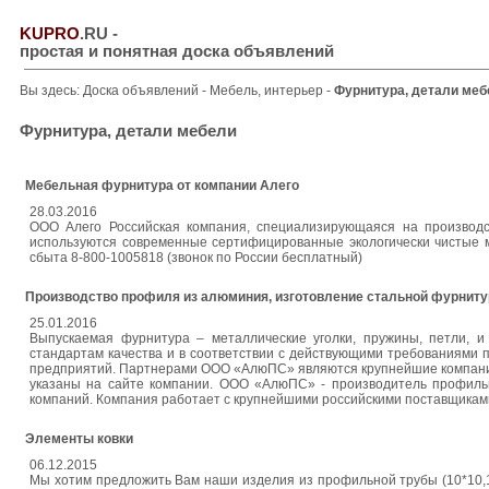
KUPRO
.RU
-
простая и понятная доска объявлений
Вы здесь:
Доска объявлений
-
Мебель, интерьер
-
Фурнитура, детали меб
Фурнитура, детали мебели
Мебельная фурнитура от компании Алего
28.03.2016
ООО Алего Российская компания, специализирующаяся на производс
используются современные сертифицированные экологически чистые м
сбыта 8-800-1005818 (звонок по России бесплатный)
Производство профиля из алюминия, изготовление стальной фурнит
25.01.2016
Выпускаемая фурнитура – металлические уголки, пружины, петли, и
стандартам качества и в соответствии с действующими требованиями
предприятий. Партнерами ООО «АлюПС» являются крупнейшие компании
указаны на сайте компании. ООО «АлюПС» - производитель профиль
компаний. Компания работает с крупнейшими российскими поставщикам
Элементы ковки
06.12.2015
Мы хотим предложить Вам наши изделия из профильной трубы (10*10,15