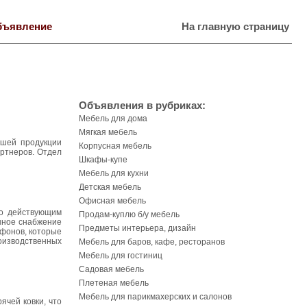
бъявление
На главную страницу
Объявления в рубриках:
Мебель для дома
Мягкая мебель
ашей продукции
Корпусная мебель
ртнеров. Отдел
Шкафы-купе
Мебель для кухни
Детская мебель
Офисная мебель
по действующим
Продам-куплю б/у мебель
нное снабжение
Предметы интерьера, дизайн
фонов, которые
оизводственных
Мебель для баров, кафе, ресторанов
Мебель для гостиниц
Садовая мебель
Плетеная мебель
Мебель для парикмахерских и салонов
ячей ковки, что