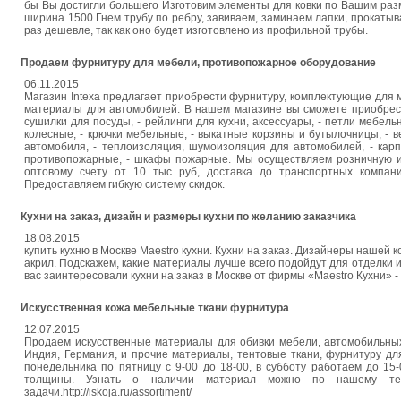
бы Вы достигли большего Изготовим элементы для ковки по Вашим раз
ширина 1500 Гнем трубу по ребру, завиваем, заминаем лапки, прокатыв
раз дешевле, так как оно будет изготовлено из профильной трубы.
Продаем фурнитуру для мебели, противопожарное оборудование
06.11.2015
Магазин Intexa предлагает приобрести фурнитуру, комплектующие для
материалы для автомобилей. В нашем магазине вы сможете приобрест
сушилки для посуды, - рейлинги для кухни, аксессуары, - петли мебел
колесные, - крючки мебельные, - выкатные корзины и бутылочницы, - в
автомобиля, - теплоизоляция, шумоизоляция для автомобилей, - карпе
противопожарные, - шкафы пожарные. Мы осуществляем розничную и
оптовому счету от 10 тыс руб, доставка до транспортных компан
Предоставляем гибкую систему скидок.
Кухни на заказ, дизайн и размеры кухни по желанию заказчика
18.08.2015
купить кухню в Москве Maestro кухни. Кухни на заказ. Дизайнеры нашей
акрил. Подскажем, какие материалы лучше всего подойдут для отделки и
вас заинтересовали кухни на заказ в Москве от фирмы «Maestro Кухни» 
Искусственная кожа мебельные ткани фурнитура
12.07.2015
Продаем искусственные материалы для обивки мебели, автомобильных 
Индия, Германия, и прочие материалы, тентовые ткани, фурнитуру для
понедельника по пятницу с 9-00 до 18-00, в субботу работаем до 15
толщины. Узнать о наличии материал можно по нашему тел
задачи.http://iskoja.ru/assortiment/