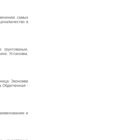
именению самых
ена/качество в
 грунтованые,
ине. Установка.
ница: Экономки
а Обдегченная -
наименованию и