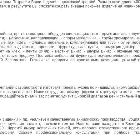
мерам. Покрасим Ваши изделия порошковой краской. Размер печи длина 400
аем, в результате Вы сможете собрать внешне похожее изделие на кованное,
 мебели, противопожарное оборудование, специальные герметики викар, шу
и: - мебельные направляющие, - опоры мебельные, - трубы хромированные
ьные, газ-лифты, - фланцы мебельные, комплектующие для труб, - ручки меб
ешалки выдвижные, - крепежи, - фурнитура для кухни, - продукция джокер, 
т на клею, - ленты Викар, - мастики Викар, - шнуры Викар, - оконные гер
 оптовую продажу. Поставки мебельной фурнитуры осуществляются преи
ий бесплатная. Розничные продажи по конкретным позициям, уточняйт
 компании разработают и изготовят проекты кухонь по индивидуальному заказу
нтерьера пластик. Наши сотрудники помогут рассчитать цену кухни по вашем
- обращайтесь к нам и вас приятно удивит широкий диапазон цен и стильный д
сидений и пр. Реализуем качественную винилискожу производства Турция, 
 сооружения палаток, навесов и тентов. Наш магазин находится в Волгогр
-00. Широкий выбор обивочных тканей, есть поролон отечественного произ
ефону. Окажем профессиональную консультация при подборе тк