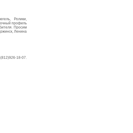
гель, Ролики,
амочный профиль
бителя. Просим
ержинск, Ленина
812)926-18-07.