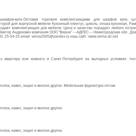
шкафов-купе.Оптовая торговля комплектующими для шкафов купе, шле
итурой для корпусной мебели Кухонный плинтус, цоколь, опора кухонная, Р
родаёт комплектующее для мебели. Цена и качество порадует любого потре
иктор Андреевич компания ООО "Верна" ---АДРЕС--- Нижегородская обл., Дз
0, 25-54-25 email: vеrna2005@yandex.ru наш сайт: www.verna-dz.net
 квартиру или комнату в Санкт-Петербурге на выгодных условиях. тел.(
лок, навес, зацеп и многое другое. Мебельная фурнитура оптом.
лок, навес, зацеп и многое другое.
лок, навес, зацеп и многое другое.