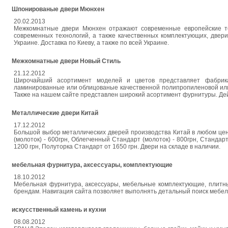
Шпонированые двери Мюнхен
20.02.2013
Межкомнатные двери Мюнхен отражают современные европейские те
современных технологий, а также качественных комплектующих, двер
Украине. Доставка по Киеву, а также по всей Украине.
Межкомнатные двери Новый Стиль
21.12.2012
Широчайший асортимент моделей и цветов представляет фабрика
ламинированные или облицованые качественной полипропиленовой или П
Также на нашем сайте представлен широкий асортимент фурнитуры. Дейст
Металлические двери Китай
17.12.2012
Большой выбор металлических дверей производства Китай в любом цен
(молоток) - 600грн, Облегченный Стандарт (молоток) - 800грн, Стандарт
1200 грн, Полуторка Стандарт от 1650 грн. Двери на складе в наличии.
мебельная фурнитура, аксессуары, комплектующие
18.10.2012
Мебельная фурнитура, аксессуары, мебельные комплектующие, плитны
брендам. Навигация сайта позволяет выполнять детальный поиск мебель
искусственный камень и кухни
08.08.2012