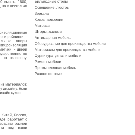
Бильярдные столы
0, высота 1800,
 но в несколько
Освещение, люстры
Зеркала
Ковры, ковролин
Матрасы
Шторы, жалюзи
моизоляционные
 и рейлинги, -
Антикварная мебель
ельные, - опоры
Оборудование для производства мебели
- виброизоляция
метики, - двери
Материалы для производства мебели
мущественно по
Фурнитура, детали мебели
е по телефону.
Ремонт мебели
Промышленная мебель
Разное по теме
 из материалов:
у дизайну. Если
изайн кухонь.
Китай, Россия,
аде, работает с
водства разной
ани под ваши