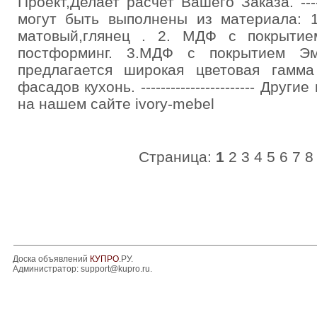
Проект,Делает расчет Вашего Заказа. --------
могут быть выполнены из материала:
матовый,глянец . 2. МДФ с покрытие
постформинг. 3.МДФ с покрытием Эм
предлагается широкая цветовая гамм
фасадов кухонь. ----------------------- Дру
на нашем сайте ivory-mebel
Страница:
1
2
3
4
5
6
7
8
Доска объявлений
КУПРО
.РУ.
Администратор:
support@kupro.ru
.