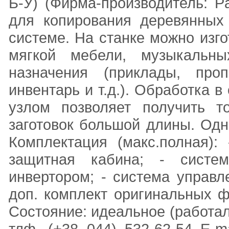
Б-У) (Фирма-производитель: Рa
для копирования деревянных
системе. На станке можно изг
мягкой мебели, музыкальны
назначения (приклады, про
инвентарь и т.д.). Обработка
узлом позволяет получить т
заготовок большой длины. Одн
Комплектация (макс.полная):
защитная кабина; - систе
инвертором; - система управл
доп. комплект оригинальных фр
Состояние: идеальное (работал
тлф. (+38 044) 532-62-54 E-mail