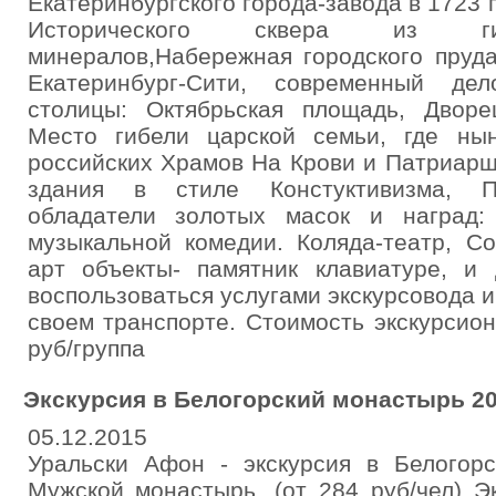
Екатеринбургского города-завода в 1723 г
Исторического сквера из гиг
минералов,Набережная городского пруда
Екатеринбург-Сити, современный де
столицы: Октябрьская площадь, Дворе
Место гибели царской семьи, где ны
российских Храмов На Крови и Патриарш
здания в стиле Констуктивизма, П
обладатели золотых масок и наград:
музыкальной комедии. Коляда-театр, С
арт объекты- памятник клавиатуре, и
воспользоваться услугами экскурсовода 
своем транспорте. Стоимость экскурсио
руб/группа
Экскурсия в Белогорский монастырь 20
05.12.2015
Уральски Афон - экскурсия в Белогорс
Мужской монастырь. (от 284 руб/чел) Э