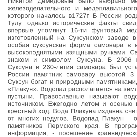
Никитой Демидовым было выбрано ме
железоделательного и медеплавильного
которого началось в1727г. В России ро
Тулу, однако исторические факты свид
впервые упомянут 16-ти фунтовый ме
изготовленный на Суксунском заводе в
особая суксунская форма самовара в 
высокоподнятыми изящными ручками. С
знаком и символом Суксуна. В 2006 г
Суксуна и 260-летия самовара был уст
России памятник самовару высотой 3 
Суксун богат и природными памятниками,
«Плакун». Водопад располагается на зем
пустыни. Православные называют вод
источником. Ежегодно летом и осенью 
крестный ход. Вода Плакуна издавна счи
от многих недугов. Водопад Плакун - 
памятников Пермского края. В програ
информация, - посещение краеведческ