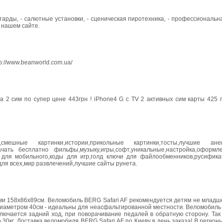
петарды, - салютные установки, - сценическая пиротехника, - профессиональн
на нашем сайте.
p://www.beanworld.com.ua/
на 2 сим по супер цене 443грн ! iPhone4 G c TV 2 активных сим карты 425 
смешные картинки,истории,прикольные картинки,тосты,лучшие анек
качать бесплатно фильфы,музыку,игры,софт,уникальные,настройка,оформл
и для мобильного,коды для игр,голд ключи для файлообменников,русифика
для всех,мир развлечений,лучшие сайты рунета.
и 158х86х89см. Веломобиль BERG Safari AF рекомендуется детям не младше 
диаметром 40см - идеальны для неасфальтированной местности. Веломобиль
лючается задний ход, при поворачивание педалей в обратную сторону. Так
0кг. Доставка веломобиля BERG Safari AF по Киеву в день заказа! В регио