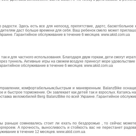
 радости. Здесь есть все для непосед, препятствие, дартс, баскетбольное 
родителям даст больше времени для себя. Ваш ребенок смело может приглаша
 Украине. Гарантийное обслуживание в течение 6 месяцев. www.akid.com.ua
 так и для частного использования. Благодаря двум горкам, дети смогут играт
ерез туннель. Активные игры на свежем воздухе принесут море удовольствие
Гарантийное обслуживание в течение 6 месяцев. www.akid.com.ua
в управлении, комфортабельным,быстрым и маневренным. BalanzBike оснащ
е и быстрое торможение. Он завлекает как детей так и взрослых. Катаясь на
тавка веломобилей Berg BalanzBike по всей Украине. Гарантийное обслужи
 вы раньше сомневались стоит ли ехать по бездорожью , то сейчас можете
ргероем. А прочность, выносливость и стойкость вас не перестанет радов
уживание в течение 12 месяцев. www.akid.com.ua