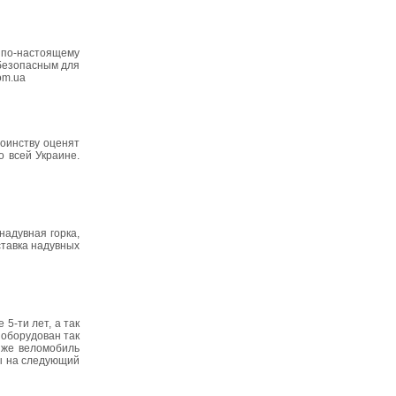
а по-настоящему
 безопасным для
om.ua
тоинству оценят
о всей Украине.
надувная горка,
ставка надувных
5-ти лет, а так
 оборудован так
 же веломобиль
ны на следующий