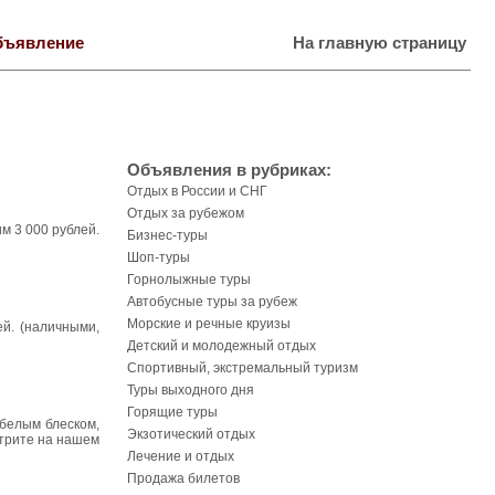
бъявление
На главную страницу
Объявления в рубриках:
Отдых в России и СНГ
Отдых за рубежом
м 3 000 рублей.
Бизнес-туры
Шоп-туры
Горнолыжные туры
Автобусные туры за рубеж
Морские и речные круизы
й. (наличными,
Детский и молодежный отдых
Спортивный, экстремальный туризм
Туры выходного дня
Горящие туры
 белым блеском,
Экзотический отдых
отрите на нашем
Лечение и отдых
Продажа билетов