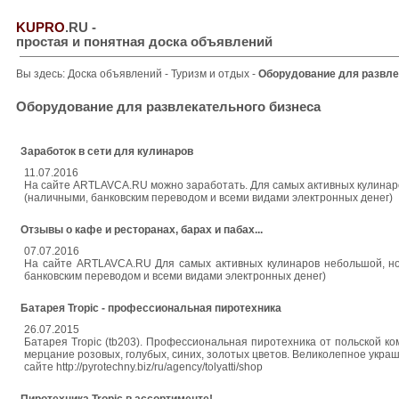
KUPRO
.RU
-
простая и понятная доска объявлений
Вы здесь:
Доска объявлений
-
Туризм и отдых
-
Оборудование для развле
Оборудование для развлекательного бизнеса
Заработок в сети для кулинаров
11.07.2016
На сайте ARTLAVCA.RU можно заработать. Для самых активных кулинаро
(наличными, банковским переводом и всеми видами электронных денег)
Отзывы о кафе и ресторанах, барах и пабах...
07.07.2016
На сайте ARTLAVCA.RU Для самых активных кулинаров небольшой, но 
банковским переводом и всеми видами электронных денег)
Батарея Tropic - профессиональная пиротехника
26.07.2015
Батарея Tropic (tb203). Профессиональная пиротехника от польской 
мерцание розовых, голубых, синих, золотых цветов. Великолепное укр
сайте http://pyrotechny.biz/ru/agency/tolyatti/shop