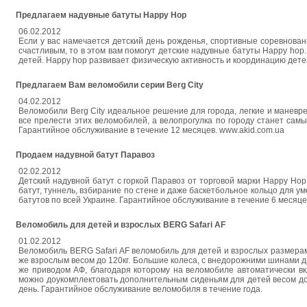
Предлагаем надувные батуты Happy Hop
06.02.2012
Если у вас намечается детский день рожденья, спортивные соревновани
счастливым, то в этом вам помогут детские надувные батуты Happy ho
детей. Happy hop развивает физическую активность и координацию детей
Предлагаем Вам веломобили серии Berg City
04.02.2012
Веломобили Berg City идеальное решение для города, легкие и маневре
все прелести этих веломобилей, а велопрогулка по городу станет сам
Гарантийное обслуживание в течение 12 месяцев. www.akid.com.ua
Продаем надувной батут Паравоз
02.02.2012
Детский надувной батут с горкой Паравоз от торговой марки Нарру Нор,
батут, туннель, взбирание по стене и даже баскетбольное кольцо для у
батутов по всей Украине. Гарантийное обслуживание в течение 6 месяце
Веломобиль для детей и взрослых BERG Safari AF
01.02.2012
Веломобиль BERG Safari AF веломобиль для детей и взрослых размерам
же взрослым весом до 120кг. Большие колеса, с внедорожними шинами 
же приводом АФ, благодаря которому на веломобиле автоматически вк
можно доукомплектовать дополнительным сиденьям для детей весом до 3
день. Гарантийное обслуживание веломобиля в течение года.