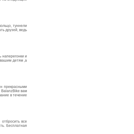
кольцо, туннели
ть друзей, ведь
ь наперегонки и
 вашим детям ,а
ен прекрасными
 BalanzBike вам
вание в течение
 отбросить все
ать. Бесплатная