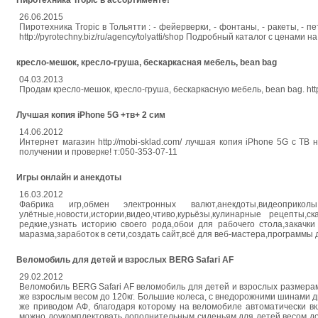
Пиротехника Tropic в ассортименте!
26.06.2015
Пиротехника Tropic в Тольятти : - фейерверки, - фонтаны, - ракеты, - 
http://pyrotechny.biz/ru/agency/tolyatti/shop Подробный каталог с ценами 
кресло-мешок, кресло-груша, бескаркасная мебель, bean bag
04.03.2013
Продам кресло-мешок, кресло-груша, бескаркасную мебель, bean bag. htt
Лучшая копия iPhone 5G +тв+ 2 сим
14.06.2012
Интернет магазин http://mobi-sklad.com/ лучшая копия iPhone 5G с ТВ 
получении и проверке! т:050-353-07-11
Игры онлайн и анекдоты
16.03.2012
Фабрика игр,обмен электронных валют,анекдоты,видеоприколы,
улётные,новости,истории,видео,чтиво,курьёзы,кулинарные рецепты,с
редкие,узнать историю своего рода,обои для рабочего стола,закачк
маразма,заработок в сети,создать сайт,всё для веб-мастера,программы 
Веломобиль для детей и взрослых BERG Safari AF
29.02.2012
Веломобиль BERG Safari AF веломобиль для детей и взрослых размерам
же взрослым весом до 120кг. Большие колеса, с внедорожними шинами 
же приводом АФ, благодаря которому на веломобиле автоматически вк
можно доукомплектовать дополнительным сиденьям для детей весом до 3