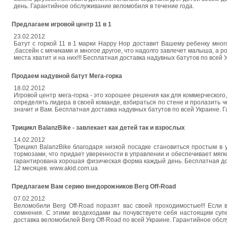
день. Гарантийное обслуживание веломобиля в течение года.
Предлагаем игровой центр 11 в 1
23.02.2012
Батут с горкой 11 в 1 марки Нарру Нор доставит Вашему ребенку много
,бассейн с мячиками и многое другое, что надолго завлечет малыша, а 
места хватит и на них!!! Бесплатная доставка надувных батутов по всей
Продаем надувной батут Мега-горка
18.02.2012
Игровой центр мега-горка - это хорошее решения как для коммерческого,
определять лидера в своей команде, взбираться по стене и пролазить ч
значит и Вам. Бесплатная доставка надувных батутов по всей Украине. 
Трицикл BalanzBike - завлекает как детей так и взрослых
14.02.2012
Трицикл BalanzBike благодаря низкой посадке становиться простым 
тормозами, что придает уверенности в управлении и обеспечивает мягко
гарантирована хорошая физическая форма каждый день. Бесплатная дос
12 месяцев. www.akid.com.ua
Предлагаем Вам серию внедорожников Berg Off-Road
07.02.2012
Веломобили Berg Off-Road поразят вас своей проходимостью!!! Если
сомнения. С этими вездеходами вы почувствуете себя настоящим супе
доставка веломобилей Berg Off-Road по всей Украине. Гарантийное обсл