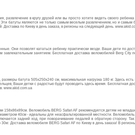
я, развлечение в кругу друзей или вы просто хотите видеть своего ребенк
p. Эти батуты являются не только самым веселым развлечением, но и самым
. Доставка по Киеву в день заказа, в регионы на следующий день. www.akid.c
нные. Они позволят кататься ребенку практически везде. Ваши дети по дос
ым завлекательным занятием. Бесплатная доставка веломобилей Berg City п
 размеры батута 505х250х240 см, максимальная нагрузка 180 кг. Здесь есть 
мельцев, Ваши детки с радостью будут проводить здесь время. Бесплатная до
в. www.akid.com.ua
и 158х86х89см. Веломобиль BERG Safari AF рекомендуется детям не младше 
диаметром 40см - идеальны для неасфальтированной местности. Веломобиль
лючается задний ход, при поворачивание педалей в обратную сторону. Так
0кг. Доставка веломобиля BERG Safari AF по Киеву в день заказа! В регио