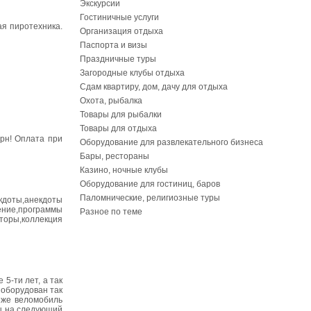
Экскурсии
Гостиничные услуги
ая пиротехника.
Организация отдыха
Паспорта и визы
Праздничные туры
Загородные клубы отдыха
Сдам квартиру, дом, дачу для отдыха
Охота, рыбалка
Товары для рыбалки
Товары для отдыха
грн! Оплата при
Оборудование для развлекательного бизнеса
Бары, рестораны
Казино, ночные клубы
Оборудование для гостиниц, баров
Паломнические, религиозные туры
доты,анекдоты
ение,программы
Разное по теме
торы,коллекция
5-ти лет, а так
 оборудован так
 же веломобиль
ны на следующий