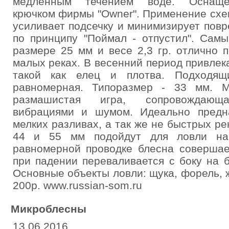
медленным течением воде. Оснаще
крючком фирмы "Owner". Применение сх
усиливает подсечку и минимизирует пов
по принципу "Поймал - отпустил". Самы
размере 25 мм и весе 2,3 гр. отлично 
малых реках. В весенний период привлек
такой как елец и плотва. Подходящ
равномерная. Типоразмер - 33 мм. 
размашистая игра, сопровождающа
вибрациями и шумом. Идеально предн
мелких разливах, а так же не быстрых р
44 и 55 мм подойдут для ловли на
равномерной проводке блесна совершае
при падении переваливается с боку на б
Основные объекты ловли: щука, форель, ж
200р. www.russian-som.ru
Микроблесны
13.06.2016