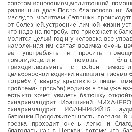
советом,исцелением,молитвенной помощ
различные дела.После благословения б
маслу,по молитвам батюшки происходят
от болезней,устроение личной жизни,уст
что надо на потребу. кто приезжает к бат
молится целый год и у человека все упра
намоленная им святая водичка очень це
ее употреблять и просить помощ
помоги,исцели.и помощь благо
приходит.возьмите с собой емкос
цельбоносной водички,напишите письмо б
потребу ( вверху крестик,кто пишет имя
проблема- просьба) водички я сам уже езж
есть.кто хочет увидеть батюшку откро
схиархимандрит Иоанникий ЧИХАЧЕВО
схиархимандрит ИОАННИКИЙ15 ауд
батюшки.Продолжительность поездки 8 
поезка проходит очень легко и благо
благодать как в Церкви. потому что б