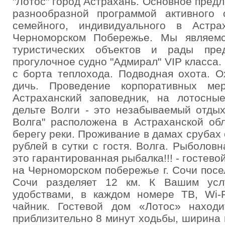
"Лотос" город Астрахань. Основное пред
разнообразной программой активного о
семейного, индивидуального в Астр
Черноморском Побережье. Мы являемс
туристических объектов и рады пре
прогулочное судно "Адмирал" VIP класса. 
с борта теплохода. Подводная охота. 
дичь. Проведение корпоративных мер
Астраханский заповедник, на лотосны
дельте Волги - это незабываемый отдых
Волга" расположена в Астраханской об
берегу реки. Проживание в дамах срубах
рублей в сутки с гостя. Волга. Рыболов
это гарантированная рыбалка!!! - гостево
на Черноморском побережье г. Сочи посе
Сочи разделяет 12 км. К Вашим усл
удобствами, в каждом номере ТВ, Wi-F
чайник. Гостевой дом «Лотос» наход
приблизительно 8 минут ходьбы, ширина 