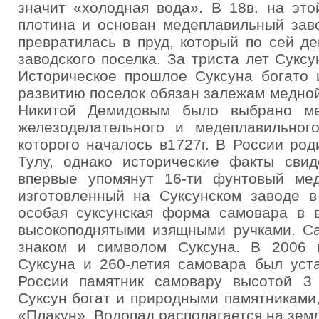
значит «холодная вода». В 18в. на это
плотина и основан медеплавильный заво
превратилась в пруд, который по сей д
заводского поселка. За триста лет Сукс
Историческое прошлое Суксуна богато 
развитию поселок обязан залежам медной
Никитой Демидовым было выбрано ме
железоделательного и медеплавильного
которого началось в1727г. В России ро
Тулу, однако исторические факты свид
впервые упомянут 16-ти фунтовый ме
изготовленный на Суксунском заводе в
особая суксунская форма самовара в 
высокоподнятыми изящными ручками. С
знаком и символом Суксуна. В 2006 г
Суксуна и 260-летия самовара был уст
России памятник самовару высотой 3 
Суксун богат и природными памятниками,
«Плакун». Водопад располагается на зем