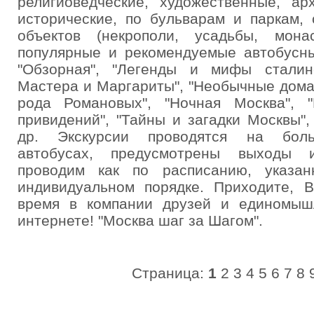
религиоведческие, художественные, арх
исторические, по бульварам и паркам,
объектов (некрополи, усадьбы, мон
популярные и рекомендуемые автобусны
"Обзорная", "Легенды и мифы сталинс
Мастера и Маргариты", "Необычные дома 
рода Романовых", "Ночная Москва", 
привидений", "Тайны и загадки Москвы",
др. Экскурсии проводятся на бол
автобусах, предусмотрены выходы и
проводим как по расписанию, указа
индивидуальном порядке. Приходите, 
время в компании друзей и единомыш
интернете! "Москва шаг за Шагом".
Страница:
1
2
3
4
5
6
7
8